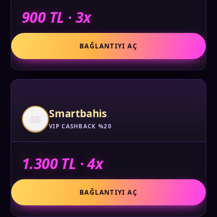
900 TL · 3x
BAĞLANTIYI AÇ
Smartbahis
SB
VIP CASHBACK %20
1.300 TL · 4x
BAĞLANTIYI AÇ