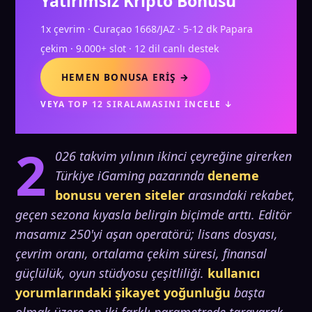
Yatırımsız Kripto Bonusu
1x çevrim · Curaçao 1668/JAZ · 5-12 dk Papara
çekim · 9.000+ slot · 12 dil canlı destek
HEMEN BONUSA ERIŞ →
VEYA TOP 12 SIRALAMASINI INCELE ↓
2
026 takvim yılının ikinci çeyreğine girerken
Türkiye iGaming pazarında
deneme
bonusu veren siteler
arasındaki rekabet,
geçen sezona kıyasla belirgin biçimde arttı. Editör
masamız 250'yi aşan operatörü; lisans dosyası,
çevrim oranı, ortalama çekim süresi, finansal
güçlülük, oyun stüdyosu çeşitliliği.
kullanıcı
yorumlarındaki şikayet yoğunluğu
başta