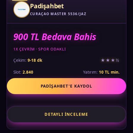
Padişahbet
CURAÇAO MASTER 5536/JAZ
900 TL Bedava Bahis
1X ÇEVRIM · SPOR ODAKLI
★★★½
Çekim:
9-18 dk
Slot:
2.840
Yatırım:
10 TL min.
PADIŞAHBET'E KAYDOL
DETAYLI İNCELEME