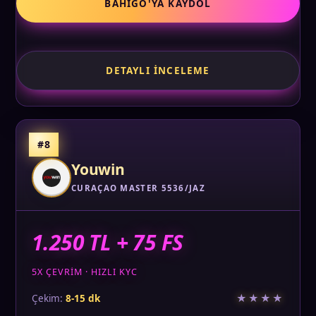
BAHIGO'YA KAYDOL
DETAYLI İNCELEME
#8
Youwin
CURAÇAO MASTER 5536/JAZ
1.250 TL + 75 FS
5X ÇEVRIM · HIZLI KYC
★★★★
Çekim:
8-15 dk