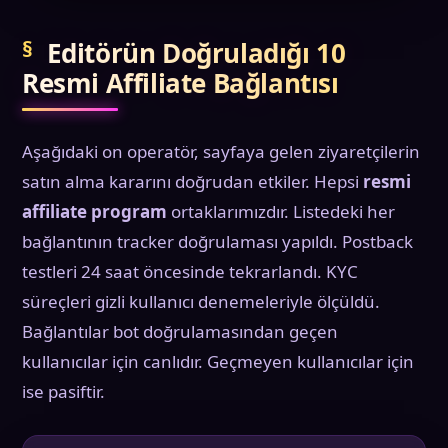
Editörün Doğruladığı 10
Resmi Affiliate Bağlantısı
Aşağıdaki on operatör, sayfaya gelen ziyaretçilerin
satın alma kararını doğrudan etkiler. Hepsi
resmi
affiliate program
ortaklarımızdır. Listedeki her
bağlantının tracker doğrulaması yapıldı. Postback
testleri 24 saat öncesinde tekrarlandı. KYC
süreçleri gizli kullanıcı denemeleriyle ölçüldü.
Bağlantılar bot doğrulamasından geçen
kullanıcılar için canlıdır. Geçmeyen kullanıcılar için
ise pasiftir.