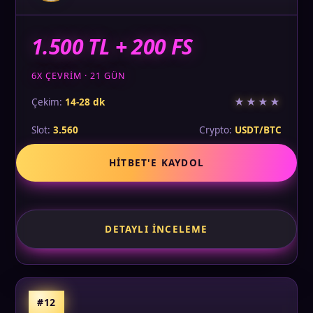
1.500 TL + 200 FS
6X ÇEVRIM · 21 GÜN
★★★★
Çekim:
14-28 dk
Slot:
3.560
Crypto:
USDT/BTC
HITBET'E KAYDOL
DETAYLI İNCELEME
#12