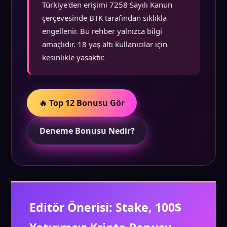
Türkiye'den erişimi 7258 Sayılı Kanun
çerçevesinde BTK tarafından sıklıkla
engellenir. Bu rehber yalnızca bilgi
amaçlıdır. 18 yaş altı kullanıcılar için
kesinlikle yasaktır.
🔥 Top 12 Bonusu Gör
Deneme Bonusu Nedir?
Editör Önerisi: Stake, 100$