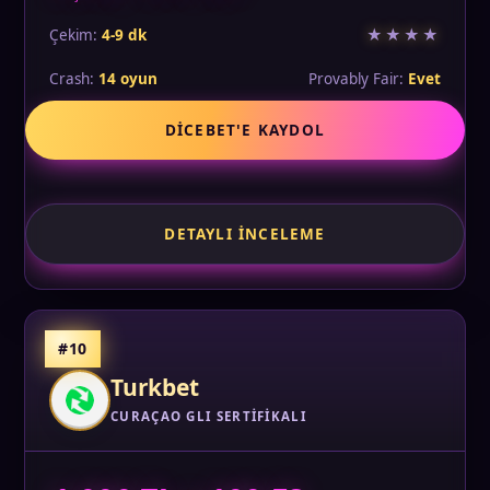
★★★★
Çekim:
4-9 dk
Crash:
14 oyun
Provably Fair:
Evet
DICEBET'E KAYDOL
DETAYLI İNCELEME
#10
Turkbet
CURAÇAO GLI SERTIFIKALI