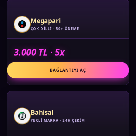
Megapari
ÇOK DILLI · 50+ ÖDEME
3.000 TL · 5x
BAĞLANTIYI AÇ
Bahisal
YERLI MARKA · 24H ÇEKIM