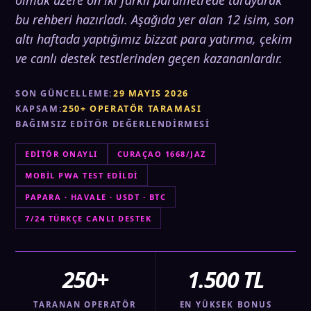
olmak üzere on iki farklı parametrede tarayarak
bu rehberi hazırladı. Aşağıda yer alan 12 isim, son
altı haftada yaptığımız bizzat para yatırma, çekim
ve canlı destek testlerinden geçen kazananlardır.
SON GÜNCELLEME:
29 MAYIS 2026
KAPSAM:
250+ OPERATÖR TARAMASI
BAĞIMSIZ EDITÖR DEĞERLENDIRMESI
EDITÖR ONAYLI
CURAÇAO 1668/JAZ
MOBIL PWA TEST EDILDI
PAPARA · HAVALE · USDT · BTC
7/24 TÜRKÇE CANLI DESTEK
250+
1.500 TL
TARANAN OPERATÖR
EN YÜKSEK BONUS