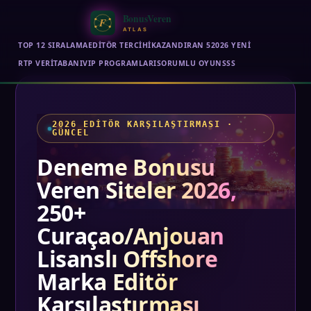
BonusVeren
F
ATLAS
TOP 12 SIRALAMA
EDITÖR TERCIHI
KAZANDIRAN 5
2026 YENİ
RTP VERITABANI
VIP PROGRAMLARI
SORUMLU OYUN
SSS
2026 EDITÖR KARŞILAŞTIRMASI ·
GÜNCEL
Deneme Bonusu
Veren Siteler 2026,
250+
Curaçao/Anjouan
Lisanslı Offshore
Marka Editör
Karşılaştırması