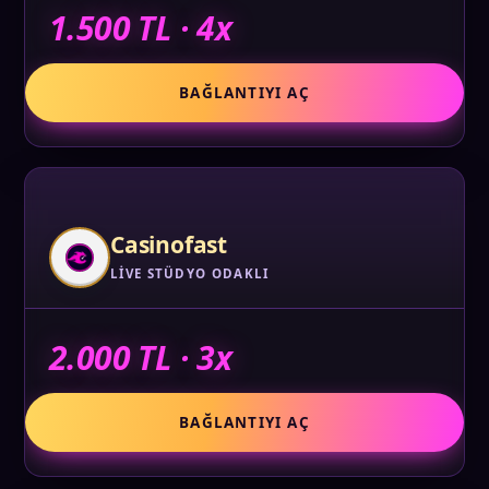
1.500 TL · 4x
BAĞLANTIYI AÇ
Casinofast
LIVE STÜDYO ODAKLI
2.000 TL · 3x
BAĞLANTIYI AÇ