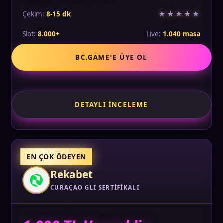
★★★★★
Çekim:
8-15 dk
Slot:
8.000+
Live:
1.040 masa
BC.GAME'E ÜYE OL
DETAYLI İNCELEME
EN ÇOK ÖDEYEN
Rekabet
CURAÇAO GLI SERTIFIKALI