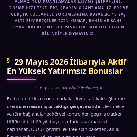
ALMAZ; TÜM PUANLAMALAR LISANS ŞEFFAFLIĞI,
ÖDEME HIZI TESTLERI, ÇEVRIM ORANI ANALIZLERI VE
GERÇEK KULLANICI YORUMLARINA DAYANIR. 18 YAŞ
ALTI ZIYARETÇILER IÇIN KUMAR, BAHIS VE ŞANS
OYUNLARI KESINLIKLE YASAKTIR. SORUMLU OYUN
BILINCIYLE OYNAYINIZ.
29 Mayıs 2026 İtibarıyla Aktif
En Yüksek Yatırımsız Bonuslar
29 Mayıs 2026 itibarıyla doğrulanmıştır
Bu bölümde listelenen markalar, kendi affiliate ağlarımız
üzerinden
resmi iş ortaklığı çerçevesinde
izlenmekte
ve tüm bağlantılar editöryel kontrolden geçmiş tracker
URL'leridir. 2026 yılı boyunca Türk pazarına özel
hazırlanan. Düşük çevrim, ek free spin paketleri, anlık
Papara iadesi. Hızlı çekim opsiyonu sunan