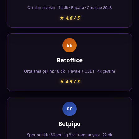
Ortalama çekim: 14 dk · Papara · Curaçao 8048
★ 4.6 / 5
Betoffice
Ortalama çekim: 18 dk · Havale + USDT · 4x çevrim
★ 4.5 / 5
Betpipo
Spor odaklı · Süper Lig özel kampanyası · 22 dk