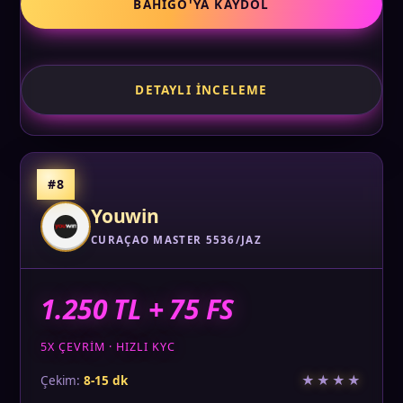
BAHIGO'YA KAYDOL
DETAYLI İNCELEME
#8
Youwin
CURAÇAO MASTER 5536/JAZ
1.250 TL + 75 FS
5X ÇEVRIM · HIZLI KYC
★★★★
Çekim:
8-15 dk