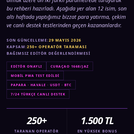
olmak üzere on iki farklı parametrede tarayarak
bu rehberi hazırladı. Aşağıda yer alan 12 isim, son
altı haftada yaptığımız bizzat para yatırma, çekim
ve canlı destek testlerinden geçen kazananlardır.
SON GÜNCELLEME:
29 MAYIS 2026
KAPSAM:
250+ OPERATÖR TARAMASI
BAĞIMSIZ EDITÖR DEĞERLENDIRMESI
EDITÖR ONAYLI
CURAÇAO 1668/JAZ
MOBIL PWA TEST EDILDI
PAPARA · HAVALE · USDT · BTC
7/24 TÜRKÇE CANLI DESTEK
250+
1.500 TL
TARANAN OPERATÖR
EN YÜKSEK BONUS