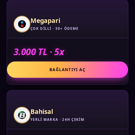
Megapari
ÇOK DILLI · 50+ ÖDEME
3.000 TL · 5x
BAĞLANTIYI AÇ
Bahisal
YERLI MARKA · 24H ÇEKIM