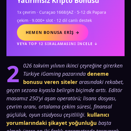
Yatırımsız Kripto Bonusu
1x çevrim · Curaçao 1668/JAZ · 5-12 dk Papara
çekim · 9.000+ slot · 12 dil canlı destek
HEMEN BONUSA ERIŞ →
VEYA TOP 12 SIRALAMASINI INCELE ↓
2
026 takvim yılının ikinci çeyreğine girerken
Türkiye iGaming pazarında
deneme
bonusu veren siteler
arasındaki rekabet,
geçen sezona kıyasla belirgin biçimde arttı. Editör
masamız 250'yi aşan operatörü; lisans dosyası,
çevrim oranı, ortalama çekim süresi, finansal
güçlülük, oyun stüdyosu çeşitliliği.
kullanıcı
yorumlarındaki şikayet yoğunluğu
başta