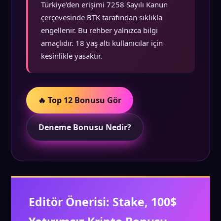
Türkiye'den erişimi 7258 Sayılı Kanun
çerçevesinde BTK tarafından sıklıkla
engellenir. Bu rehber yalnızca bilgi
amaçlıdır. 18 yaş altı kullanıcılar için
kesinlikle yasaktır.
🔥 Top 12 Bonusu Gör
Deneme Bonusu Nedir?
Editör Önerisi: Stake, 100$