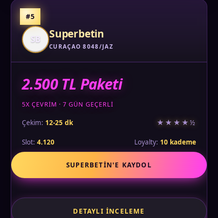
#5
Superbetin
SB
CURAÇAO 8048/JAZ
2.500 TL Paketi
5X ÇEVRIM · 7 GÜN GEÇERLI
★★★★½
Çekim:
12-25 dk
Slot:
4.120
Loyalty:
10 kademe
SUPERBETIN'E KAYDOL
DETAYLI İNCELEME