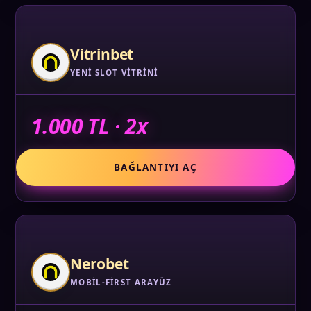
Vitrinbet
YENI SLOT VITRINI
1.000 TL · 2x
BAĞLANTIYI AÇ
Nerobet
MOBIL-FIRST ARAYÜZ