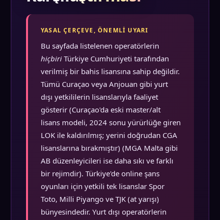
YASAL ÇERÇEVE, ÖNEMLI UYARI
Bu sayfada listelenen operatörlerin
hiçbiri
Türkiye Cumhuriyeti tarafından
verilmiş bir bahis lisansına sahip değildir.
Tümü Curaçao veya Anjouan gibi yurt
dışı yetkililerin lisanslarıyla faaliyet
gösterir (Curaçao'da eski master/alt
lisans modeli, 2024 sonu yürürlüğe giren
LOK ile kaldırılmış; yerini doğrudan CGA
lisanslarına bırakmıştır) (MGA Malta gibi
AB düzenleyicileri ise daha sıkı ve farklı
bir rejimdir). Türkiye'de online şans
oyunları için yetkili tek lisanslar Spor
Toto, Milli Piyango ve TJK (at yarışı)
bünyesindedir. Yurt dışı operatörlerin