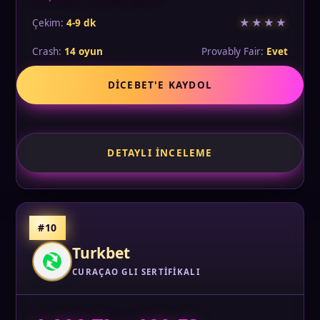
★★★★
Çekim:
4-9 dk
Crash:
14 oyun
Provably Fair:
Evet
DICEBET'E KAYDOL
DETAYLI İNCELEME
#10
Turkbet
CURAÇAO GLI SERTIFIKALI