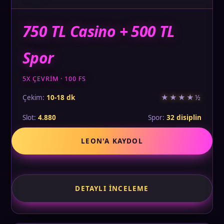
750 TL Casino + 500 TL
Spor
5X ÇEVRIM · 100 FS
★★★★½
Çekim:
10-18 dk
Slot:
4.880
Spor:
32 disiplin
LEON'A KAYDOL
DETAYLI İNCELEME