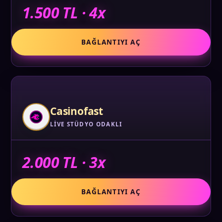
1.500 TL · 4x
BAĞLANTIYI AÇ
Casinofast
LIVE STÜDYO ODAKLI
2.000 TL · 3x
BAĞLANTIYI AÇ