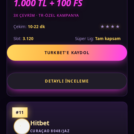
1.000 TL + 100 FS
3X ÇEVRIM · TR-ÖZEL KAMPANYA
★★★★
Çekim:
10-22 dk
Slot:
3.120
Süper Lig:
Tam kapsam
TURKBET'E KAYDOL
DETAYLI İNCELEME
#11
Hitbet
CURAÇAO 8048/JAZ