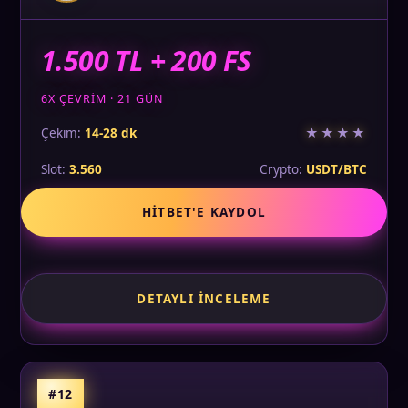
1.500 TL + 200 FS
6X ÇEVRIM · 21 GÜN
★★★★
Çekim:
14-28 dk
Slot:
3.560
Crypto:
USDT/BTC
HITBET'E KAYDOL
DETAYLI İNCELEME
#12