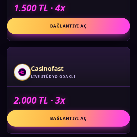
1.500 TL · 4x
BAĞLANTIYI AÇ
Casinofast
LIVE STÜDYO ODAKLI
2.000 TL · 3x
BAĞLANTIYI AÇ