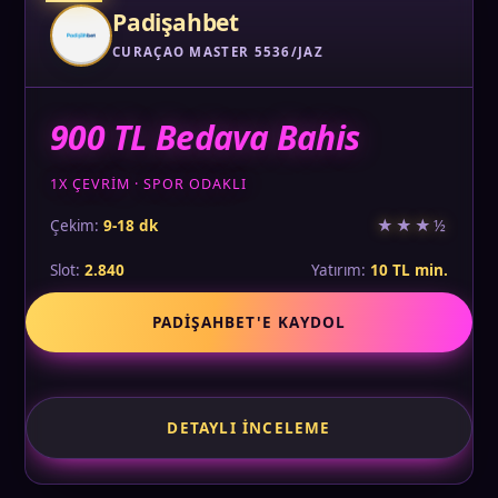
Padişahbet
CURAÇAO MASTER 5536/JAZ
900 TL Bedava Bahis
1X ÇEVRIM · SPOR ODAKLI
★★★½
Çekim:
9-18 dk
Slot:
2.840
Yatırım:
10 TL min.
PADIŞAHBET'E KAYDOL
DETAYLI İNCELEME