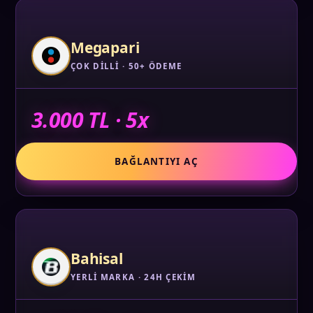
Megapari
ÇOK DILLI · 50+ ÖDEME
3.000 TL · 5x
BAĞLANTIYI AÇ
Bahisal
YERLI MARKA · 24H ÇEKIM