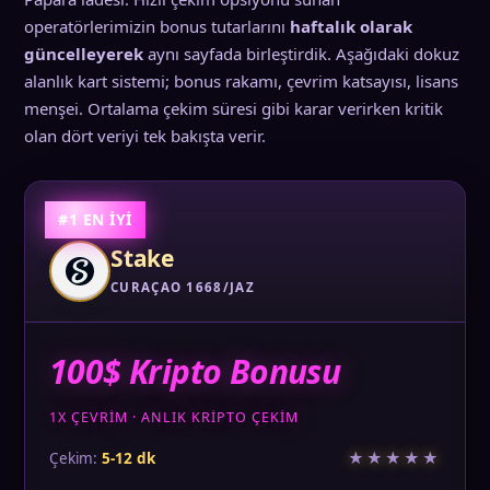
operatörlerimizin bonus tutarlarını
haftalık olarak
güncelleyerek
aynı sayfada birleştirdik. Aşağıdaki dokuz
alanlık kart sistemi; bonus rakamı, çevrim katsayısı, lisans
menşei. Ortalama çekim süresi gibi karar verirken kritik
olan dört veriyi tek bakışta verir.
#1 EN İYİ
Stake
CURAÇAO 1668/JAZ
100$ Kripto Bonusu
1X ÇEVRIM · ANLIK KRIPTO ÇEKIM
★★★★★
Çekim:
5-12 dk