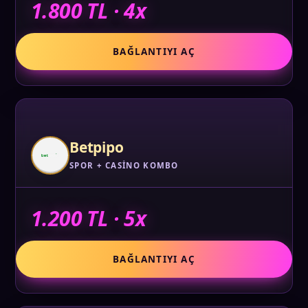
1.800 TL · 4x
BAĞLANTIYI AÇ
Betpipo
SPOR + CASINO KOMBO
1.200 TL · 5x
BAĞLANTIYI AÇ