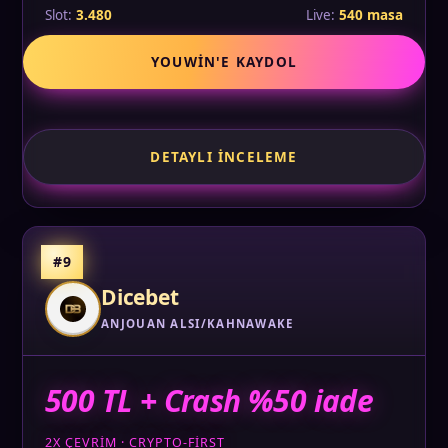
Slot:
3.480
Live:
540 masa
YOUWIN'E KAYDOL
DETAYLI İNCELEME
#9
Dicebet
ANJOUAN ALSI/KAHNAWAKE
500 TL + Crash %50 iade
2X ÇEVRIM · CRYPTO-FIRST