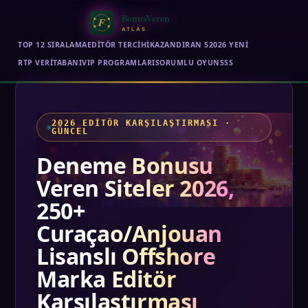
BonusVeren
F
ATLAS
TOP 12 SIRALAMA
EDITÖR TERCIHI
KAZANDIRAN 5
2026 YENİ
RTP VERITABANI
VIP PROGRAMLARI
SORUMLU OYUN
SSS
2026 EDITÖR KARŞILAŞTIRMASI ·
GÜNCEL
Deneme Bonusu
Veren Siteler 2026,
250+
Curaçao/Anjouan
Lisanslı Offshore
Marka Editör
Karşılaştırması