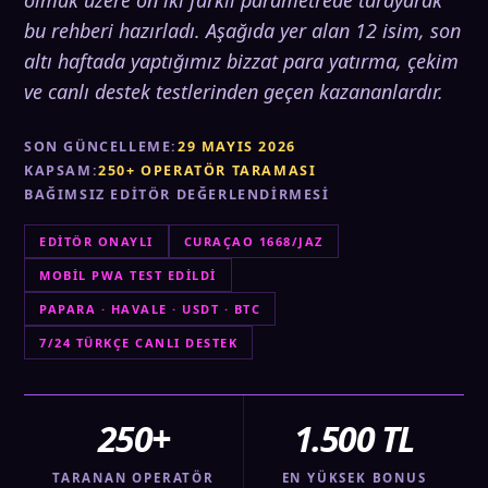
olmak üzere on iki farklı parametrede tarayarak
bu rehberi hazırladı. Aşağıda yer alan 12 isim, son
altı haftada yaptığımız bizzat para yatırma, çekim
ve canlı destek testlerinden geçen kazananlardır.
SON GÜNCELLEME:
29 MAYIS 2026
KAPSAM:
250+ OPERATÖR TARAMASI
BAĞIMSIZ EDITÖR DEĞERLENDIRMESI
EDITÖR ONAYLI
CURAÇAO 1668/JAZ
MOBIL PWA TEST EDILDI
PAPARA · HAVALE · USDT · BTC
7/24 TÜRKÇE CANLI DESTEK
250+
1.500 TL
TARANAN OPERATÖR
EN YÜKSEK BONUS