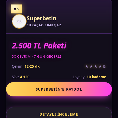
#5
Superbetin
SB
CURAÇAO 8048/JAZ
2.500 TL Paketi
5X ÇEVRIM · 7 GÜN GEÇERLI
★★★★½
Çekim:
12-25 dk
Slot:
4.120
Loyalty:
10 kademe
SUPERBETIN'E KAYDOL
DETAYLI İNCELEME