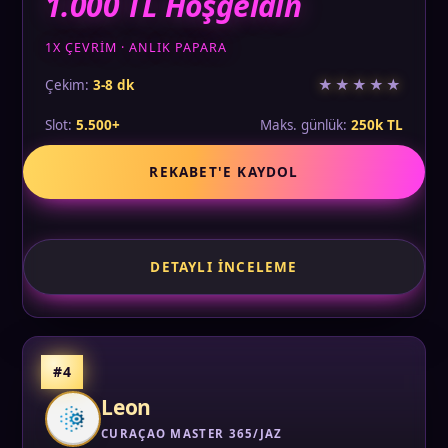
1.000 TL Hoşgeldin
1X ÇEVRIM · ANLIK PAPARA
★★★★★
Çekim:
3-8 dk
Slot:
5.500+
Maks. günlük:
250k TL
REKABET'E KAYDOL
DETAYLI İNCELEME
#4
Leon
CURAÇAO MASTER 365/JAZ