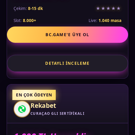
★★★★★
Çekim:
8-15 dk
Slot:
8.000+
Live:
1.040 masa
BC.GAME'E ÜYE OL
DETAYLI İNCELEME
EN ÇOK ÖDEYEN
Rekabet
CURAÇAO GLI SERTIFIKALI