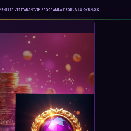
YENİ
RTP VERITABANI
VIP PROGRAMLARI
SORUMLU OYUN
SSS