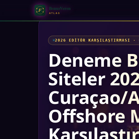
BonusVeren
F
ATLAS
2026 EDITÖR KARŞILAŞTIRMASI · 
Deneme B
Siteler 20
Curaçao/A
Offshore 
Karşılaştı