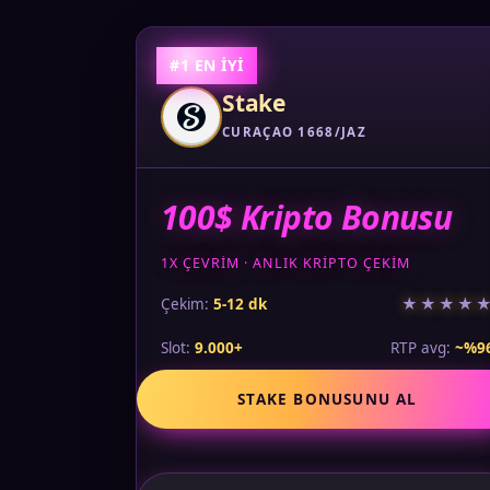
#1 EN İYİ
Stake
CURAÇAO 1668/JAZ
100$ Kripto Bonusu
1X ÇEVRIM · ANLIK KRIPTO ÇEKIM
★★★★
Çekim:
5-12 dk
Slot:
9.000+
RTP avg:
~%9
STAKE BONUSUNU AL