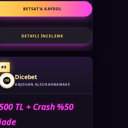
BETSAT'A KAYDOL
DETAYLI İNCELEME
#9
Dicebet
ANJOUAN ALSI/KAHNAWAKE
500 TL + Crash %50
iade