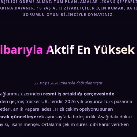
ŞILIĞI ÖDEME ALMAZ; TÜM PUANLAMALAR LISANS ŞEFFAFLIĞ
INA DAYANIR. 18 YAŞ ALTI ZIYARETÇILER IÇIN KUMAR, BAH
SORUMLU OYUN BILINCIYLE OYNAYINIZ.
ibarıyla Aktif En Yüksek
29 Mayıs 2026 itibarıyla doğrulanmıştır
e ağlarımız üzerinden
resmi iş ortaklığı çerçevesinde
den geçmiş tracker URL'leridir. 2026 yılı boyunca Türk pazarına
etleri, anlık Papara iadesi. Hızlı çekim opsiyonu sunan
larak güncelleyerek
aynı sayfada birleştirdik. Aşağıdaki dokuz
ayısı, lisans menşei. Ortalama çekim süresi gibi karar verirken