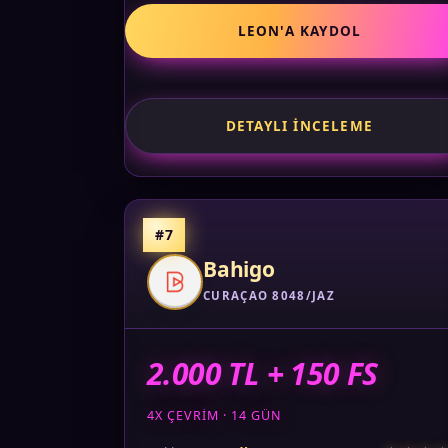
LEON'A KAYDOL
DETAYLI İNCELEME
#7
Bahigo
CURAÇAO 8048/JAZ
2.000 TL + 150 FS
4X ÇEVRIM · 14 GÜN