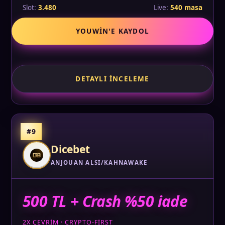
Slot:
3.480
Live:
540 masa
YOUWIN'E KAYDOL
DETAYLI İNCELEME
#9
Dicebet
ANJOUAN ALSI/KAHNAWAKE
500 TL + Crash %50 iade
2X ÇEVRIM · CRYPTO-FIRST