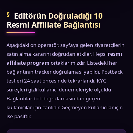
Editörün Doğruladığı 10
Resmi Affiliate Bağlantısı
Aşağıdaki on operatör, sayfaya gelen ziyaretçilerin
satın alma kararını doğrudan etkiler. Hepsi
resmi
affiliate program
ortaklarımızdır. Listedeki her
bağlantının tracker doğrulaması yapıldı. Postback
testleri 24 saat öncesinde tekrarlandı. KYC
süreçleri gizli kullanıcı denemeleriyle ölçüldü.
Bağlantılar bot doğrulamasından geçen
kullanıcılar için canlıdır. Geçmeyen kullanıcılar için
ise pasiftir.