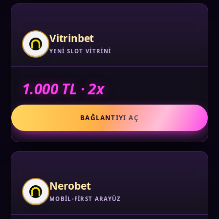
Vitrinbet
YENI SLOT VITRINI
1.000 TL · 2x
BAĞLANTIYI AÇ
Nerobet
MOBIL-FIRST ARAYÜZ