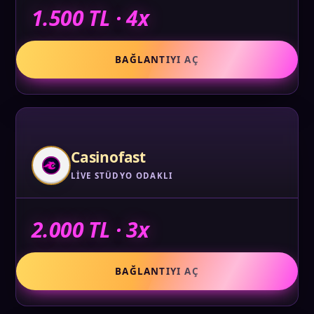
1.500 TL · 4x
BAĞLANTIYI AÇ
Casinofast
LIVE STÜDYO ODAKLI
2.000 TL · 3x
BAĞLANTIYI AÇ