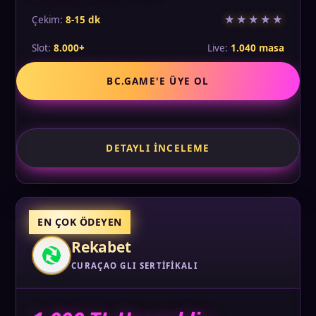
★★★★★
Çekim:
8-15 dk
Slot:
8.000+
Live:
1.040 masa
BC.GAME'E ÜYE OL
DETAYLI İNCELEME
EN ÇOK ÖDEYEN
Rekabet
CURAÇAO GLI SERTIFIKALI