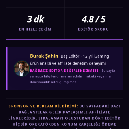
3 dk
4.8 / 5
EN HIZLI ÇEKIM
EDITÖR SKORU
Burak Şahin
, Baş Editör · 12 yıl iGaming
ürün analizi ve affiliate denetim deneyimi
BAĞIMSIZ EDITÖR DEĞERLENDIRMESI
· Bu sayfa
yalnızca bilgilendirme amaçlıdır; hukuki veya mali
danışmanlık niteliği taşımaz.
SPONSOR VE REKLAM BILDIRIMI:
BU SAYFADAKI BAZI
BAĞLANTILAR GELIR PAYLAŞIMLI AFFILIATE
LINKLERIDIR. SIRALAMAYI OLUŞTURAN DÖRT EDITÖR
HIÇBIR OPERATÖRDEN KONUM KARŞILIĞI ÖDEME