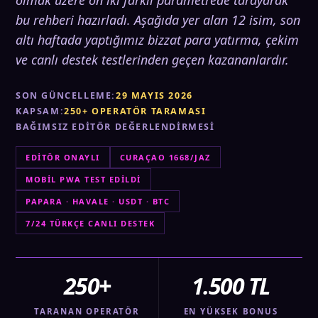
olmak üzere on iki farklı parametrede tarayarak
bu rehberi hazırladı. Aşağıda yer alan 12 isim, son
altı haftada yaptığımız bizzat para yatırma, çekim
ve canlı destek testlerinden geçen kazananlardır.
SON GÜNCELLEME:
29 MAYIS 2026
KAPSAM:
250+ OPERATÖR TARAMASI
BAĞIMSIZ EDITÖR DEĞERLENDIRMESI
EDITÖR ONAYLI
CURAÇAO 1668/JAZ
MOBIL PWA TEST EDILDI
PAPARA · HAVALE · USDT · BTC
7/24 TÜRKÇE CANLI DESTEK
250+
1.500 TL
TARANAN OPERATÖR
EN YÜKSEK BONUS