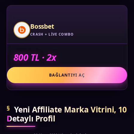
Bossbet
CRASH + LIVE COMBO
800 TL · 2x
BAĞLANTIYI AÇ
Yeni Affiliate Marka Vitrini, 10
Detaylı Profil