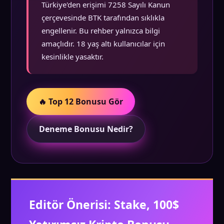
Türkiye'den erişimi 7258 Sayılı Kanun
çerçevesinde BTK tarafından sıklıkla
engellenir. Bu rehber yalnızca bilgi
amaçlıdır. 18 yaş altı kullanıcılar için
kesinlikle yasaktır.
🔥 Top 12 Bonusu Gör
Deneme Bonusu Nedir?
Editör Önerisi: Stake, 100$