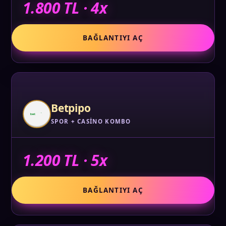
1.800 TL · 4x
BAĞLANTIYI AÇ
Betpipo
SPOR + CASINO KOMBO
1.200 TL · 5x
BAĞLANTIYI AÇ