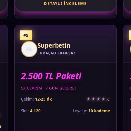
DETAYLI İNCELEME
#5
Superbetin
SB
CURAÇAO 8048/JAZ
2.500 TL Paketi
5X ÇEVRIM · 7 GÜN GEÇERLI
★★★★½
Çekim:
12-25 dk
Slot:
4.120
Loyalty:
10 kademe
½
n