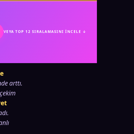
VEYA TOP 12 SIRALAMASINI INCELE ↓
e
de arttı.
 çekim
yet
adı.
anlı