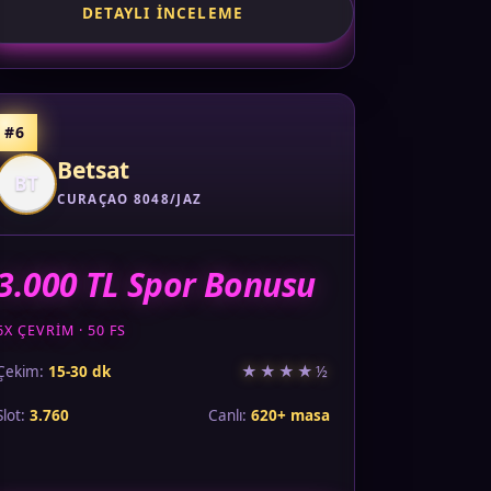
DETAYLI İNCELEME
#6
Betsat
BT
CURAÇAO 8048/JAZ
3.000 TL Spor Bonusu
6X ÇEVRIM · 50 FS
★★★★½
Çekim:
15-30 dk
Slot:
3.760
Canlı:
620+ masa