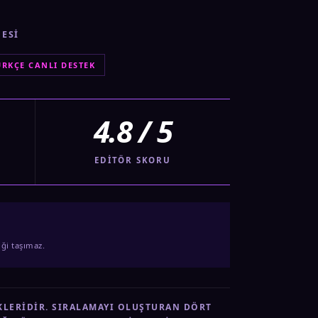
ESI
ÜRKÇE CANLI DESTEK
4.8 / 5
EDITÖR SKORU
iği taşımaz.
NKLERIDIR. SIRALAMAYI OLUŞTURAN DÖRT