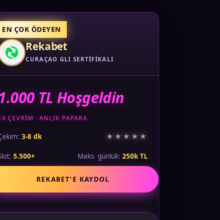
EN ÇOK ÖDEYEN
Rekabet
CURAÇAO GLI SERTIFIKALI
1.000 TL Hoşgeldin
1X ÇEVRIM · ANLIK PAPARA
★★★★★
Çekim:
3-8 dk
Slot:
5.500+
Maks. günlük:
250k TL
REKABET'E KAYDOL