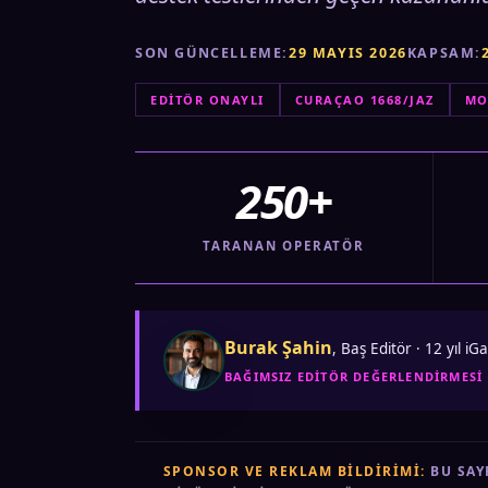
SON GÜNCELLEME:
29 MAYIS 2026
KAPSAM:
EDITÖR ONAYLI
CURAÇAO 1668/JAZ
MO
250+
TARANAN OPERATÖR
Burak Şahin
, Baş Editör · 12 yıl i
BAĞIMSIZ EDITÖR DEĞERLENDIRMESI
SPONSOR VE REKLAM BILDIRIMI:
BU SAY