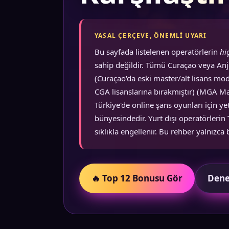
YASAL ÇERÇEVE, ÖNEMLI UYARI
Bu sayfada listelenen operatörlerin
hi
sahip değildir. Tümü Curaçao veya Anjoua
(Curaçao'da eski master/alt lisans mod
CGA lisanslarına bırakmıştır) (MGA Malt
Türkiye'de online şans oyunları için yetk
bünyesindedir. Yurt dışı operatörlerin
sıklıkla engellenir. Bu rehber yalnızca bi
🔥 Top 12 Bonusu Gör
Dene