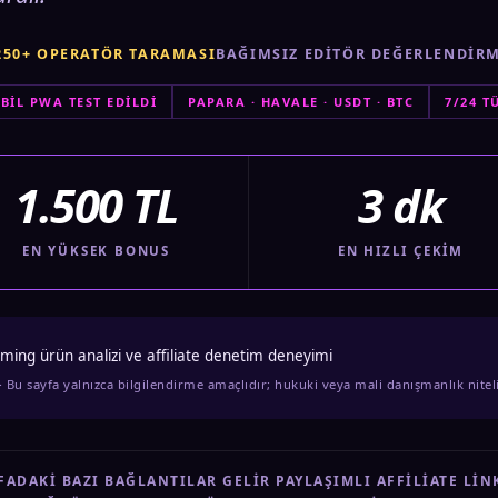
250+ OPERATÖR TARAMASI
BAĞIMSIZ EDITÖR DEĞERLENDIRM
BIL PWA TEST EDILDI
PAPARA · HAVALE · USDT · BTC
7/24 T
1.500 TL
3 dk
EN YÜKSEK BONUS
EN HIZLI ÇEKIM
Gaming ürün analizi ve affiliate denetim deneyimi
· Bu sayfa yalnızca bilgilendirme amaçlıdır; hukuki veya mali danışmanlık nitel
FADAKI BAZI BAĞLANTILAR GELIR PAYLAŞIMLI AFFILIATE LI