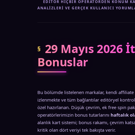
EDITÖR HIÇBIR OPERATÖRDEN KONUM KAR
ANALIZLERI VE GERÇEK KULLANICI YORUMLAR
29 Mayıs 2026 İt
Bonuslar
Bu bölümde listelenen markalar, kendi affiliat
izlenmekte ve tüm bağlantılar editöryel kontrol
özel hazırlanan. Düşük çevrim, ek free spin pak
operatörlerimizin bonus tutarlarını
haftalık o
alanlık kart sistemi; bonus rakamı, çevrim kats
kritik olan dört veriyi tek bakışta verir.