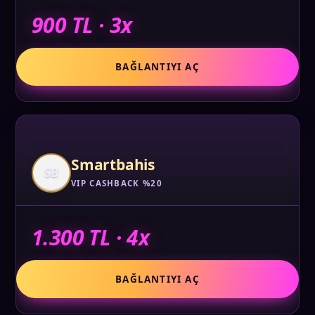
900 TL · 3x
BAĞLANTIYI AÇ
Smartbahis
SB
VIP CASHBACK %20
1.300 TL · 4x
BAĞLANTIYI AÇ