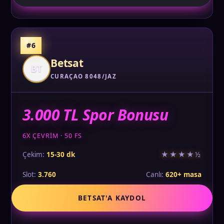
#6
Betsat
BT
CURAÇAO 8048/JAZ
3.000 TL Spor Bonusu
6X ÇEVRIM · 50 FS
★★★★½
Çekim:
15-30 dk
Slot:
3.760
Canlı:
620+ masa
BETSAT'A KAYDOL