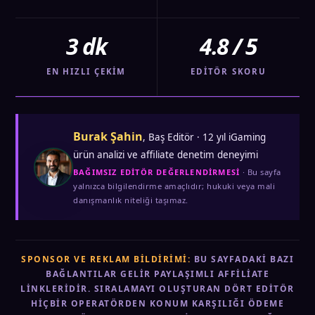
3 dk
4.8 / 5
EN HIZLI ÇEKIM
EDITÖR SKORU
Burak Şahin
, Baş Editör · 12 yıl iGaming
ürün analizi ve affiliate denetim deneyimi
BAĞIMSIZ EDITÖR DEĞERLENDIRMESI
· Bu sayfa
yalnızca bilgilendirme amaçlıdır; hukuki veya mali
danışmanlık niteliği taşımaz.
SPONSOR VE REKLAM BILDIRIMI:
BU SAYFADAKI BAZI
BAĞLANTILAR GELIR PAYLAŞIMLI AFFILIATE
LINKLERIDIR. SIRALAMAYI OLUŞTURAN DÖRT EDITÖR
HIÇBIR OPERATÖRDEN KONUM KARŞILIĞI ÖDEME