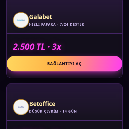
Galabet
HIZLI PAPARA · 7/24 DESTEK
2.500 TL · 3x
BAĞLANTIYI AÇ
Betoffice
DÜŞÜK ÇEVRIM · 14 GÜN