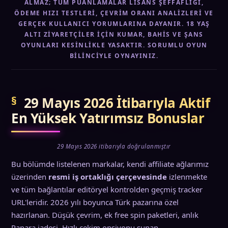
ALMAZ; TÜM PUANLAMALAR LISANS ŞEFFAFLIĞI,
ÖDEME HIZI TESTLERI, ÇEVRIM ORANI ANALIZLERI VE
GERÇEK KULLANICI YORUMLARINA DAYANIR. 18 YAŞ
ALTI ZIYARETÇILER IÇIN KUMAR, BAHIS VE ŞANS
OYUNLARI KESINLIKLE YASAKTIR. SORUMLU OYUN
BILINCIYLE OYNAYINIZ.
29 Mayıs 2026 İtibarıyla Aktif
En Yüksek Yatırımsız Bonuslar
29 Mayıs 2026 itibarıyla doğrulanmıştır
Bu bölümde listelenen markalar, kendi affiliate ağlarımız
üzerinden
resmi iş ortaklığı çerçevesinde
izlenmekte
ve tüm bağlantılar editöryel kontrolden geçmiş tracker
URL'leridir. 2026 yılı boyunca Türk pazarına özel
hazırlanan. Düşük çevrim, ek free spin paketleri, anlık
Papara iadesi. Hızlı çekim opsiyonu sunan