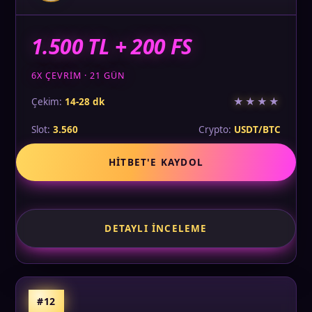
1.500 TL + 200 FS
6X ÇEVRIM · 21 GÜN
★★★★
Çekim:
14-28 dk
Slot:
3.560
Crypto:
USDT/BTC
HITBET'E KAYDOL
DETAYLI İNCELEME
#12