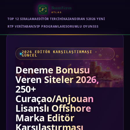
BonusVeren
F
ATLAS
TOP 12 SIRALAMA
EDITÖR TERCIHI
KAZANDIRAN 5
2026 YENİ
RTP VERITABANI
VIP PROGRAMLARI
SORUMLU OYUN
SSS
2026 EDITÖR KARŞILAŞTIRMASI ·
GÜNCEL
Deneme Bonusu
Veren Siteler 2026,
250+
Curaçao/Anjouan
Lisanslı Offshore
Marka Editör
Karşılaştırması