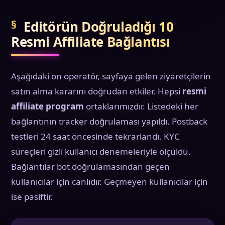
Editörün Doğruladığı 10
Resmi Affiliate Bağlantısı
Aşağıdaki on operatör, sayfaya gelen ziyaretçilerin
satın alma kararını doğrudan etkiler. Hepsi
resmi
affiliate program
ortaklarımızdır. Listedeki her
bağlantının tracker doğrulaması yapıldı. Postback
testleri 24 saat öncesinde tekrarlandı. KYC
süreçleri gizli kullanıcı denemeleriyle ölçüldü.
Bağlantılar bot doğrulamasından geçen
kullanıcılar için canlıdır. Geçmeyen kullanıcılar için
ise pasiftir.