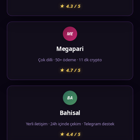
★ 4.3 / 5
Megapari
Çok dilli · 50+ ödeme · 11 dk crypto
★ 4.7 / 5
Bahisal
Yerli iletişim · 24h içinde çekim · Telegram destek
★ 4.4 / 5