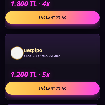
1.800 TL · 4x
BAĞLANTIYI AÇ
Betpipo
SPOR + CASINO KOMBO
1.200 TL · 5x
BAĞLANTIYI AÇ