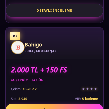
DETAYLI İNCELEME
#7
Bahigo
CURAÇAO 8048/JAZ
2.000 TL + 150 FS
4X ÇEVRIM · 14 GÜN
★★★★
Çekim:
10-20 dk
Slot:
3.940
VIP:
5 kademe