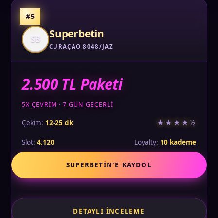
#5
Superbetin
SB
CURAÇAO 8048/JAZ
2.500 TL Paketi
5X ÇEVRIM · 7 GÜN GEÇERLI
★★★★½
Çekim:
12-25 dk
Slot:
4.120
Loyalty:
10 kademe
SUPERBETIN'E KAYDOL
DETAYLI İNCELEME