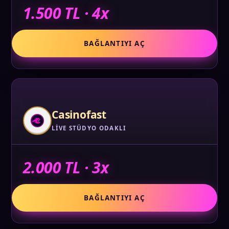
1.500 TL · 4x
BAĞLANTIYI AÇ
Casinofast
LIVE STÜDYO ODAKLI
2.000 TL · 3x
BAĞLANTIYI AÇ