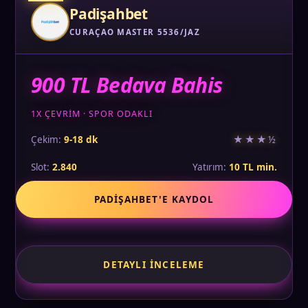
Padişahbet
CURAÇAO MASTER 5536/JAZ
900 TL Bedava Bahis
1X ÇEVRIM · SPOR ODAKLI
★★★½
Çekim:
9-18 dk
Slot:
2.840
Yatırım:
10 TL min.
PADIŞAHBET'E KAYDOL
DETAYLI İNCELEME