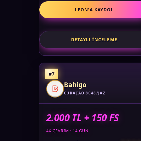
LEON'A KAYDOL
DETAYLI İNCELEME
#7
Bahigo
CURAÇAO 8048/JAZ
2.000 TL + 150 FS
4X ÇEVRIM · 14 GÜN