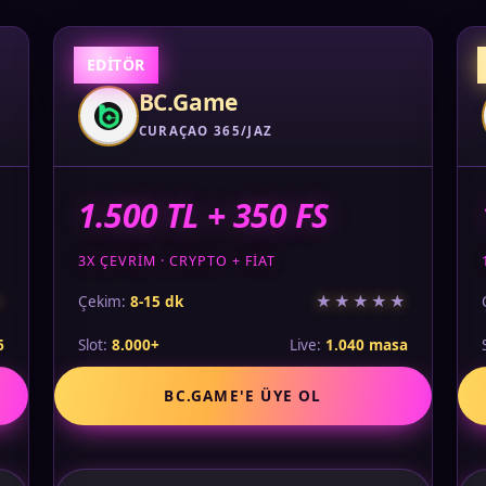
EDİTÖR
BC.Game
CURAÇAO 365/JAZ
1.500 TL + 350 FS
3X ÇEVRIM · CRYPTO + FIAT
★
★★★★★
Çekim:
8-15 dk
6
Slot:
8.000+
Live:
1.040 masa
BC.GAME'E ÜYE OL