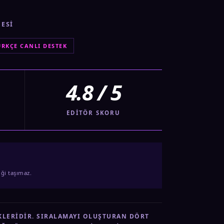
ESI
ÜRKÇE CANLI DESTEK
4.8 / 5
EDITÖR SKORU
iği taşımaz.
NKLERIDIR. SIRALAMAYI OLUŞTURAN DÖRT