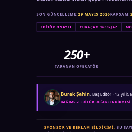
SON GÜNCELLEME:
29 MAYIS 2026
KAPSAM:
EDITÖR ONAYLI
CURAÇAO 1668/JAZ
MO
250+
TARANAN OPERATÖR
Burak Şahin
, Baş Editör · 12 yıl i
BAĞIMSIZ EDITÖR DEĞERLENDIRMESI
SPONSOR VE REKLAM BILDIRIMI:
BU SAY