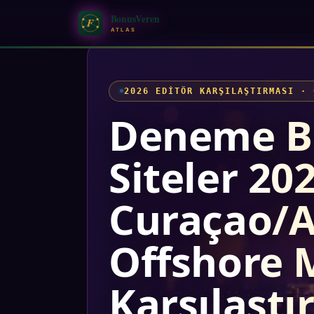
BonusVeren
F
ATLAS
2026 EDITÖR KARŞILAŞTIRMASI · 
Deneme B
Siteler 20
Curaçao/A
Offshore 
Karşılaştı