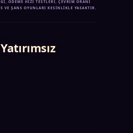
I, ÖDEME HIZI TESTLERI, ÇEVRIM ORANI
IS VE ŞANS OYUNLARI KESINLIKLE YASAKTIR.
 Yatırımsız