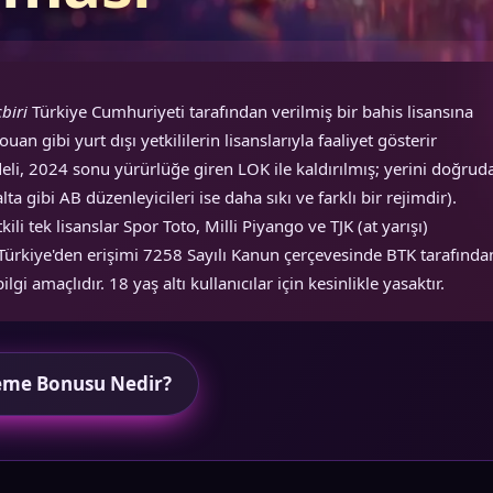
çbiri
Türkiye Cumhuriyeti tarafından verilmiş bir bahis lisansına
n gibi yurt dışı yetkililerin lisanslarıyla faaliyet gösterir
eli, 2024 sonu yürürlüğe giren LOK ile kaldırılmış; yerini doğrud
a gibi AB düzenleyicileri ise daha sıkı ve farklı bir rejimdir).
ili tek lisanslar Spor Toto, Milli Piyango ve TJK (at yarışı)
 Türkiye'den erişimi 7258 Sayılı Kanun çerçevesinde BTK tarafında
lgi amaçlıdır. 18 yaş altı kullanıcılar için kesinlikle yasaktır.
me Bonusu Nedir?