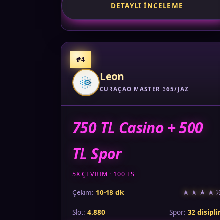
DETAYLI İNCELEME
#4
Leon
CURAÇAO MASTER 365/JAZ
750 TL Casino + 500
TL Spor
5X ÇEVRIM · 100 FS
★★★★
Çekim:
10-18 dk
Slot:
4.880
Spor:
32 disipli