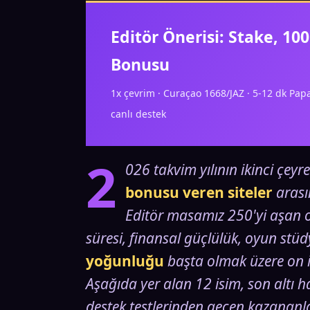
Editör Önerisi: Stake, 100
Bonusu
1x çevrim · Curaçao 1668/JAZ · 5-12 dk Papar
canlı destek
2
026 takvim yılının ikinci çey
bonusu veren siteler
arası
Editör masamız 250'yi aşan o
süresi, finansal güçlülük, oyun stüdy
yoğunluğu
başta olmak üzere on ik
Aşağıda yer alan 12 isim, son altı 
destek testlerinden geçen kazananla