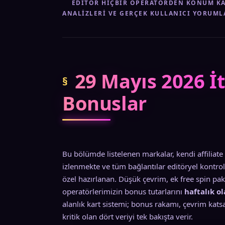
EDITÖR HIÇBIR OPERATÖRDEN KONUM KAR
ANALIZLERI VE GERÇEK KULLANICI YORUMLAR
29 Mayıs 2026 İt
Bonuslar
Bu bölümde listelenen markalar, kendi affiliat
izlenmekte ve tüm bağlantılar editöryel kontrol
özel hazırlanan. Düşük çevrim, ek free spin pak
operatörlerimizin bonus tutarlarını
haftalık o
alanlık kart sistemi; bonus rakamı, çevrim kats
kritik olan dört veriyi tek bakışta verir.