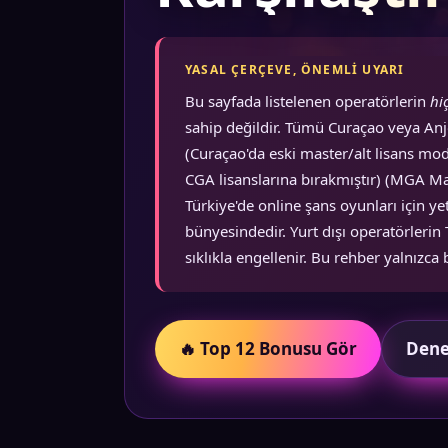
YASAL ÇERÇEVE, ÖNEMLI UYARI
Bu sayfada listelenen operatörlerin
hi
sahip değildir. Tümü Curaçao veya Anjoua
(Curaçao'da eski master/alt lisans mod
CGA lisanslarına bırakmıştır) (MGA Malt
Türkiye'de online şans oyunları için yetk
bünyesindedir. Yurt dışı operatörlerin
sıklıkla engellenir. Bu rehber yalnızca bi
🔥 Top 12 Bonusu Gör
Dene