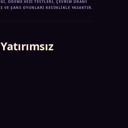
I, ÖDEME HIZI TESTLERI, ÇEVRIM ORANI
IS VE ŞANS OYUNLARI KESINLIKLE YASAKTIR.
 Yatırımsız