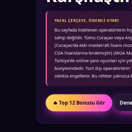
YASAL ÇERÇEVE, ÖNEMLI UYARI
Bu sayfada listelenen operatörlerin
hi
sahip değildir. Tümü Curaçao veya Anjoua
(Curaçao'da eski master/alt lisans mod
CGA lisanslarına bırakmıştır) (MGA Malt
Türkiye'de online şans oyunları için yetk
bünyesindedir. Yurt dışı operatörlerin
sıklıkla engellenir. Bu rehber yalnızca bi
🔥 Top 12 Bonusu Gör
Dene