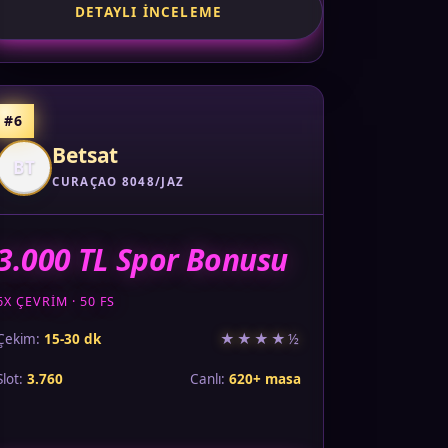
DETAYLI İNCELEME
#6
Betsat
BT
CURAÇAO 8048/JAZ
3.000 TL Spor Bonusu
6X ÇEVRIM · 50 FS
★★★★½
Çekim:
15-30 dk
Slot:
3.760
Canlı:
620+ masa