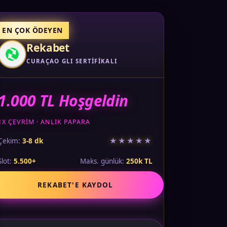
EN ÇOK ÖDEYEN
Rekabet
CURAÇAO GLI SERTIFIKALI
1.000 TL Hoşgeldin
1X ÇEVRIM · ANLIK PAPARA
★★★★★
Çekim:
3-8 dk
Slot:
5.500+
Maks. günlük:
250k TL
REKABET'E KAYDOL