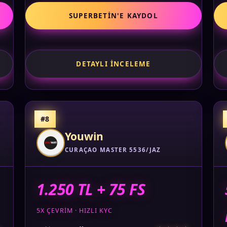
SUPERBETIN'E KAYDOL
DETAYLI İNCELEME
#8
Youwin
CURAÇAO MASTER 5536/JAZ
1.250 TL + 75 FS
5X ÇEVRIM · HIZLI KYC