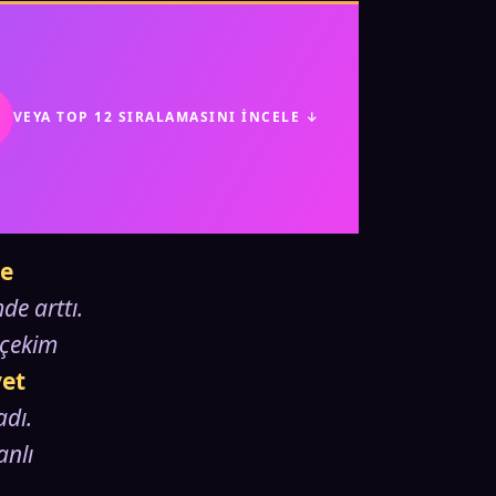
VEYA TOP 12 SIRALAMASINI INCELE ↓
e
de arttı.
 çekim
yet
adı.
anlı