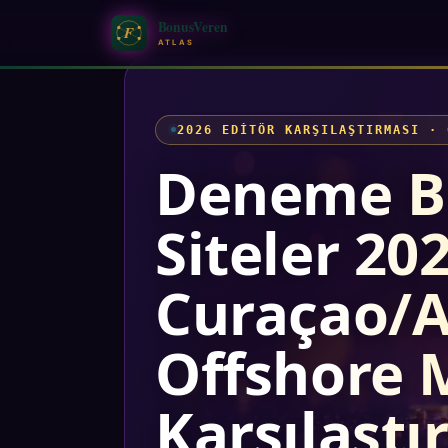
BonusVeren
F
ATLAS
2026 EDITÖR KARŞILAŞTIRMASI · 
Deneme B
Siteler 20
Curaçao/A
Offshore 
Karşılaştı