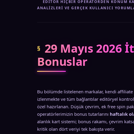
EDITÖR HIÇBIR OPERATÖRDEN KONUM KAR
ANALIZLERI VE GERÇEK KULLANICI YORUMLAR
29 Mayıs 2026 İt
Bonuslar
Bu bölümde listelenen markalar, kendi affiliat
izlenmekte ve tüm bağlantılar editöryel kontrol
özel hazırlanan. Düşük çevrim, ek free spin pak
operatörlerimizin bonus tutarlarını
haftalık o
alanlık kart sistemi; bonus rakamı, çevrim kats
kritik olan dört veriyi tek bakışta verir.