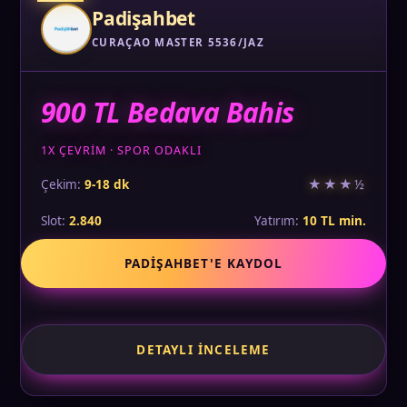
Padişahbet
CURAÇAO MASTER 5536/JAZ
900 TL Bedava Bahis
1X ÇEVRIM · SPOR ODAKLI
★★★½
Çekim:
9-18 dk
Slot:
2.840
Yatırım:
10 TL min.
PADIŞAHBET'E KAYDOL
DETAYLI İNCELEME