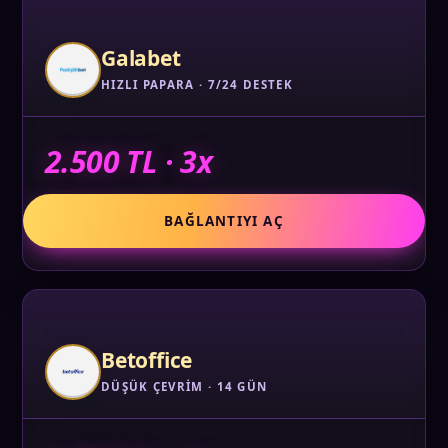
Galabet
HIZLI PAPARA · 7/24 DESTEK
2.500 TL · 3x
BAĞLANTIYI AÇ
Betoffice
DÜŞÜK ÇEVRIM · 14 GÜN