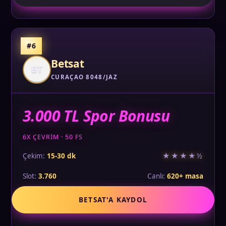
#6
Betsat
BT
CURAÇAO 8048/JAZ
3.000 TL Spor Bonusu
6X ÇEVRIM · 50 FS
★★★★½
Çekim:
15-30 dk
Slot:
3.760
Canlı:
620+ masa
BETSAT'A KAYDOL