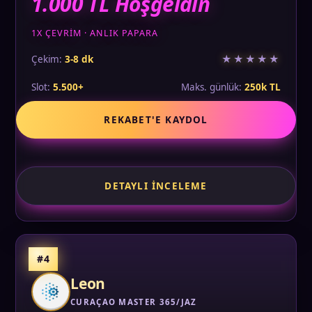
1.000 TL Hoşgeldin
1X ÇEVRIM · ANLIK PAPARA
★★★★★
Çekim:
3-8 dk
Slot:
5.500+
Maks. günlük:
250k TL
REKABET'E KAYDOL
DETAYLI İNCELEME
#4
Leon
CURAÇAO MASTER 365/JAZ