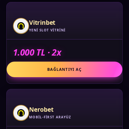
Vitrinbet
YENI SLOT VITRINI
1.000 TL · 2x
BAĞLANTIYI AÇ
Nerobet
MOBIL-FIRST ARAYÜZ