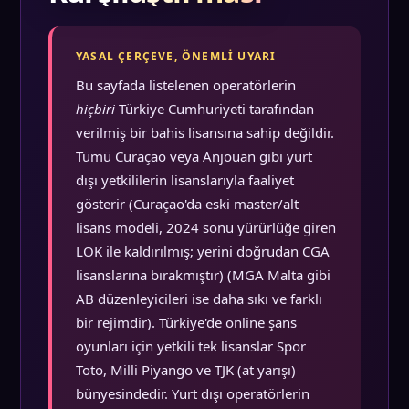
YASAL ÇERÇEVE, ÖNEMLI UYARI
Bu sayfada listelenen operatörlerin
hiçbiri
Türkiye Cumhuriyeti tarafından
verilmiş bir bahis lisansına sahip değildir.
Tümü Curaçao veya Anjouan gibi yurt
dışı yetkililerin lisanslarıyla faaliyet
gösterir (Curaçao'da eski master/alt
lisans modeli, 2024 sonu yürürlüğe giren
LOK ile kaldırılmış; yerini doğrudan CGA
lisanslarına bırakmıştır) (MGA Malta gibi
AB düzenleyicileri ise daha sıkı ve farklı
bir rejimdir). Türkiye'de online şans
oyunları için yetkili tek lisanslar Spor
Toto, Milli Piyango ve TJK (at yarışı)
bünyesindedir. Yurt dışı operatörlerin