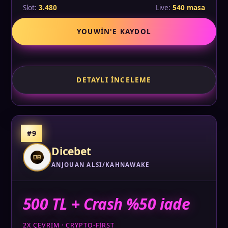
Slot:
3.480
Live:
540 masa
YOUWIN'E KAYDOL
DETAYLI İNCELEME
#9
Dicebet
ANJOUAN ALSI/KAHNAWAKE
500 TL + Crash %50 iade
2X ÇEVRIM · CRYPTO-FIRST