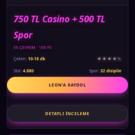
750 TL Casino + 500 TL
Spor
5X ÇEVRIM · 100 FS
★★★★½
Çekim:
10-18 dk
Slot:
4.880
Spor:
32 disiplin
LEON'A KAYDOL
DETAYLI İNCELEME