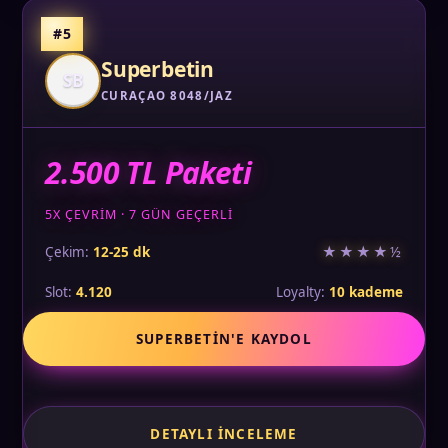
#5
Superbetin
SB
CURAÇAO 8048/JAZ
2.500 TL Paketi
5X ÇEVRIM · 7 GÜN GEÇERLI
★★★★½
Çekim:
12-25 dk
Slot:
4.120
Loyalty:
10 kademe
SUPERBETIN'E KAYDOL
DETAYLI İNCELEME