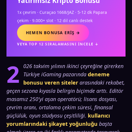
Yatırımsız Kripto Bonusu
1x çevrim · Curaçao 1668/JAZ · 5-12 dk Papara
çekim · 9.000+ slot · 12 dil canlı destek
HEMEN BONUSA ERIŞ →
VEYA TOP 12 SIRALAMASINI INCELE ↓
2
026 takvim yılının ikinci çeyreğine girerken
Türkiye iGaming pazarında
deneme
bonusu veren siteler
arasındaki rekabet,
geçen sezona kıyasla belirgin biçimde arttı. Editör
masamız 250'yi aşan operatörü; lisans dosyası,
çevrim oranı, ortalama çekim süresi, finansal
güçlülük, oyun stüdyosu çeşitliliği.
kullanıcı
yorumlarındaki şikayet yoğunluğu
başta