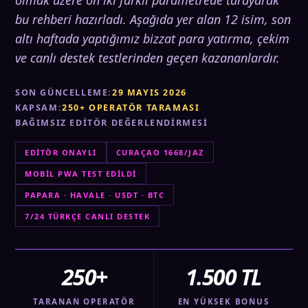
olmak üzere on iki farklı parametrede tarayarak
bu rehberi hazırladı. Aşağıda yer alan 12 isim, son
altı haftada yaptığımız bizzat para yatırma, çekim
ve canlı destek testlerinden geçen kazananlardır.
SON GÜNCELLEME:
29 MAYIS 2026
KAPSAM:
250+ OPERATÖR TARAMASI
BAĞIMSIZ EDITÖR DEĞERLENDIRMESI
EDITÖR ONAYLI
CURAÇAO 1668/JAZ
MOBIL PWA TEST EDILDI
PAPARA · HAVALE · USDT · BTC
7/24 TÜRKÇE CANLI DESTEK
250+
1.500 TL
TARANAN OPERATÖR
EN YÜKSEK BONUS