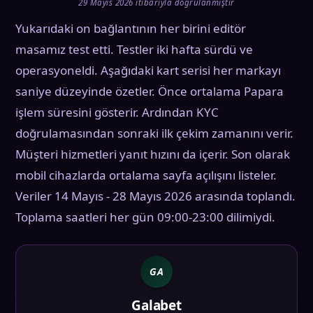
29 Mayıs 2026 itibarıyla doğrulanmıştır
Yukarıdaki on bağlantının her birini editör
masamız test etti. Testler iki hafta sürdü ve
operasyoneldi. Aşağıdaki kart serisi her markayı
saniye düzeyinde özetler. Önce ortalama Papara
işlem süresini gösterir. Ardından KYC
doğrulamasından sonraki ilk çekim zamanını verir.
Müşteri hizmetleri yanıt hızını da içerir. Son olarak
mobil cihazlarda ortalama sayfa açılışını listeler.
Veriler 14 Mayıs - 28 Mayıs 2026 arasında toplandı.
Toplama saatleri her gün 09:00-23:00 dilimiydi.
Galabet