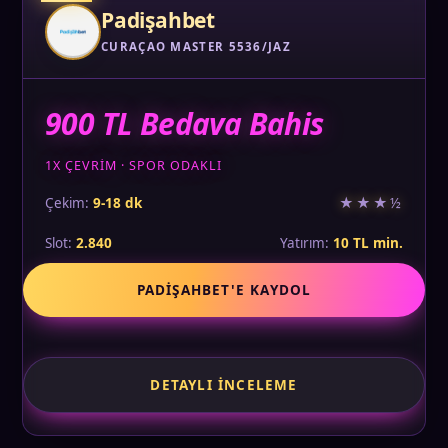
Padişahbet
CURAÇAO MASTER 5536/JAZ
900 TL Bedava Bahis
1X ÇEVRIM · SPOR ODAKLI
★★★½
Çekim:
9-18 dk
Slot:
2.840
Yatırım:
10 TL min.
PADIŞAHBET'E KAYDOL
DETAYLI İNCELEME