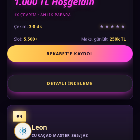
1.000 TL Hoşgeldin
1X ÇEVRIM · ANLIK PAPARA
★★★★★
Çekim:
3-8 dk
Slot:
5.500+
Maks. günlük:
250k TL
REKABET'E KAYDOL
DETAYLI İNCELEME
#4
Leon
CURAÇAO MASTER 365/JAZ