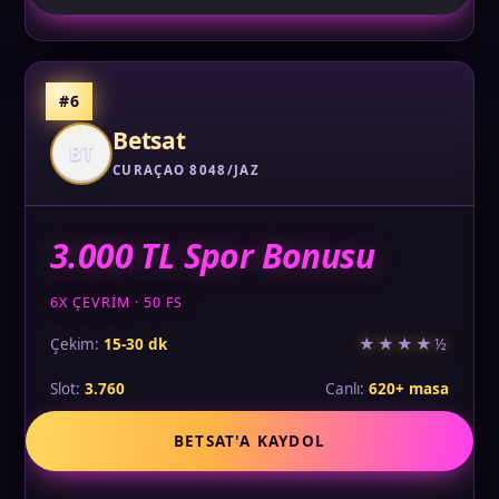
#6
Betsat
BT
CURAÇAO 8048/JAZ
3.000 TL Spor Bonusu
6X ÇEVRIM · 50 FS
★★★★½
Çekim:
15-30 dk
Slot:
3.760
Canlı:
620+ masa
BETSAT'A KAYDOL