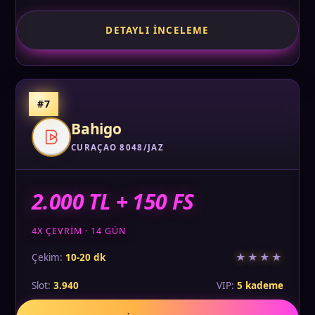
DETAYLI İNCELEME
#7
Bahigo
CURAÇAO 8048/JAZ
2.000 TL + 150 FS
4X ÇEVRIM · 14 GÜN
★★★★
Çekim:
10-20 dk
Slot:
3.940
VIP:
5 kademe