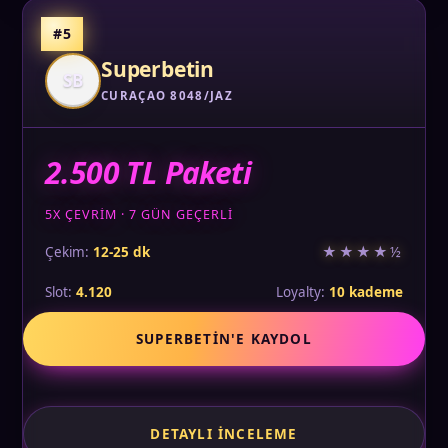
#5
Superbetin
SB
CURAÇAO 8048/JAZ
2.500 TL Paketi
5X ÇEVRIM · 7 GÜN GEÇERLI
★★★★½
Çekim:
12-25 dk
Slot:
4.120
Loyalty:
10 kademe
SUPERBETIN'E KAYDOL
DETAYLI İNCELEME