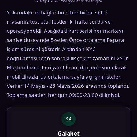
29 Mayıs 2026 itibarıyla doğrulanmıştır
Yukarıdaki on bağlantının her birini editör
masamız test etti. Testler iki hafta sürdü ve
operasyoneldi. Aşağıdaki kart serisi her markayı
saniye düzeyinde özetler. Önce ortalama Papara
işlem süresini gösterir. Ardından KYC
doğrulamasından sonraki ilk çekim zamanını verir.
Müşteri hizmetleri yanıt hızını da içerir. Son olarak
mobil cihazlarda ortalama sayfa açılışını listeler.
Veriler 14 Mayıs - 28 Mayıs 2026 arasında toplandı.
Toplama saatleri her gün 09:00-23:00 dilimiydi.
Galabet