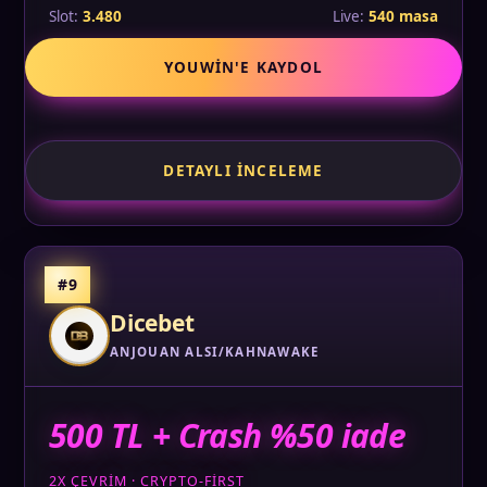
Slot:
3.480
Live:
540 masa
YOUWIN'E KAYDOL
DETAYLI İNCELEME
#9
Dicebet
ANJOUAN ALSI/KAHNAWAKE
500 TL + Crash %50 iade
2X ÇEVRIM · CRYPTO-FIRST