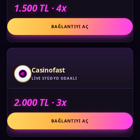
1.500 TL · 4x
BAĞLANTIYI AÇ
Casinofast
LIVE STÜDYO ODAKLI
2.000 TL · 3x
BAĞLANTIYI AÇ