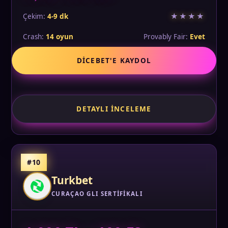
★★★★
Çekim:
4-9 dk
Crash:
14 oyun
Provably Fair:
Evet
DICEBET'E KAYDOL
DETAYLI İNCELEME
#10
Turkbet
CURAÇAO GLI SERTIFIKALI