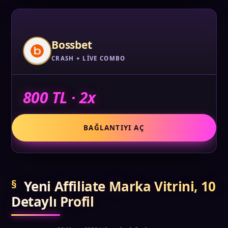
Bossbet
CRASH + LIVE COMBO
800 TL · 2x
BAĞLANTIYI AÇ
Yeni Affiliate Marka Vitrini, 10
Detaylı Profil