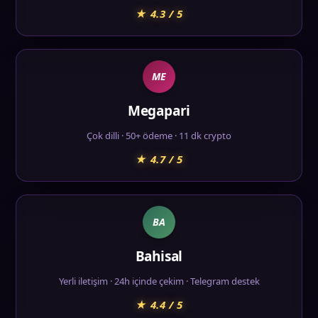
★ 4.3 / 5
Megapari
Çok dilli · 50+ ödeme · 11 dk crypto
★ 4.7 / 5
Bahisal
Yerli iletişim · 24h içinde çekim · Telegram destek
★ 4.4 / 5