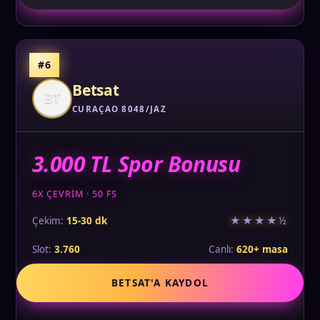
#6
Betsat
BT
CURAÇAO 8048/JAZ
3.000 TL Spor Bonusu
6X ÇEVRIM · 50 FS
★★★★½
Çekim:
15-30 dk
Slot:
3.760
Canlı:
620+ masa
BETSAT'A KAYDOL