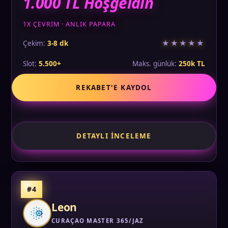
1.000 TL Hoşgeldin
1X ÇEVRIM · ANLIK PAPARA
★★★★★
Çekim:
3-8 dk
Slot:
5.500+
Maks. günlük:
250k TL
REKABET'E KAYDOL
DETAYLI İNCELEME
#4
Leon
CURAÇAO MASTER 365/JAZ