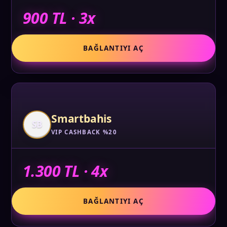
900 TL · 3x
BAĞLANTIYI AÇ
Smartbahis
SB
VIP CASHBACK %20
1.300 TL · 4x
BAĞLANTIYI AÇ