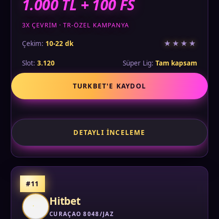
1.000 TL + 100 FS
3X ÇEVRIM · TR-ÖZEL KAMPANYA
★★★★
Çekim:
10-22 dk
Slot:
3.120
Süper Lig:
Tam kapsam
TURKBET'E KAYDOL
DETAYLI İNCELEME
#11
Hitbet
CURAÇAO 8048/JAZ