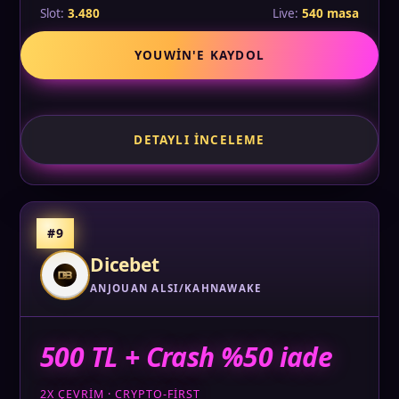
Slot:
3.480
Live:
540 masa
YOUWIN'E KAYDOL
DETAYLI İNCELEME
#9
Dicebet
ANJOUAN ALSI/KAHNAWAKE
500 TL + Crash %50 iade
2X ÇEVRIM · CRYPTO-FIRST