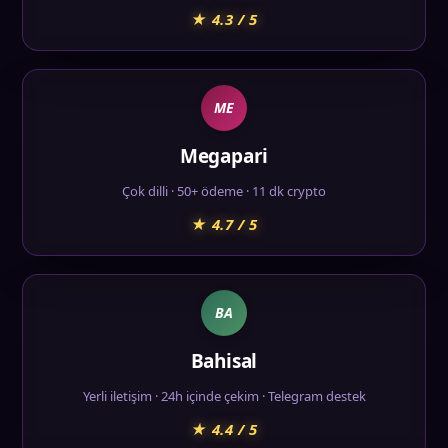
★ 4.3 / 5
Megapari
Çok dilli · 50+ ödeme · 11 dk crypto
★ 4.7 / 5
Bahisal
Yerli iletişim · 24h içinde çekim · Telegram destek
★ 4.4 / 5