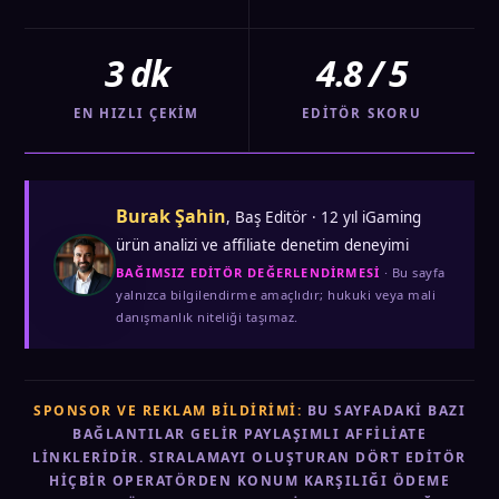
3 dk
4.8 / 5
EN HIZLI ÇEKIM
EDITÖR SKORU
Burak Şahin
, Baş Editör · 12 yıl iGaming
ürün analizi ve affiliate denetim deneyimi
BAĞIMSIZ EDITÖR DEĞERLENDIRMESI
· Bu sayfa
yalnızca bilgilendirme amaçlıdır; hukuki veya mali
danışmanlık niteliği taşımaz.
SPONSOR VE REKLAM BILDIRIMI:
BU SAYFADAKI BAZI
BAĞLANTILAR GELIR PAYLAŞIMLI AFFILIATE
LINKLERIDIR. SIRALAMAYI OLUŞTURAN DÖRT EDITÖR
HIÇBIR OPERATÖRDEN KONUM KARŞILIĞI ÖDEME