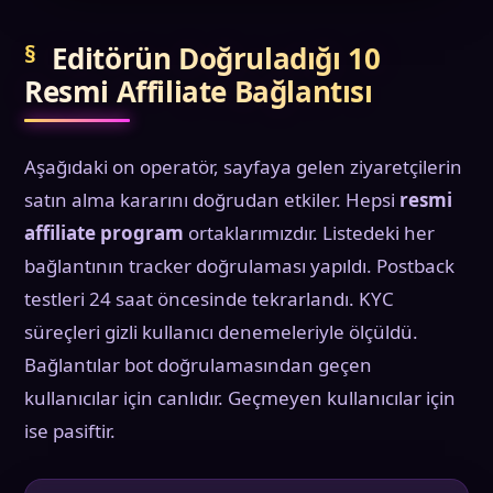
Editörün Doğruladığı 10
Resmi Affiliate Bağlantısı
Aşağıdaki on operatör, sayfaya gelen ziyaretçilerin
satın alma kararını doğrudan etkiler. Hepsi
resmi
affiliate program
ortaklarımızdır. Listedeki her
bağlantının tracker doğrulaması yapıldı. Postback
testleri 24 saat öncesinde tekrarlandı. KYC
süreçleri gizli kullanıcı denemeleriyle ölçüldü.
Bağlantılar bot doğrulamasından geçen
kullanıcılar için canlıdır. Geçmeyen kullanıcılar için
ise pasiftir.