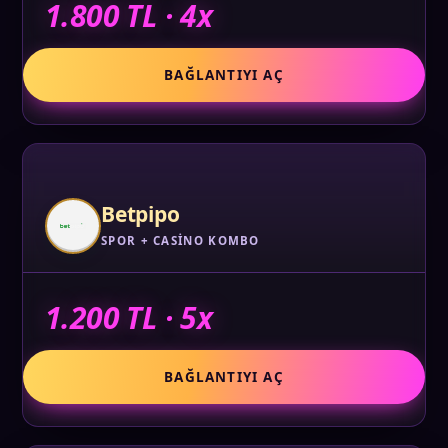
1.800 TL · 4x
BAĞLANTIYI AÇ
Betpipo
SPOR + CASINO KOMBO
1.200 TL · 5x
BAĞLANTIYI AÇ