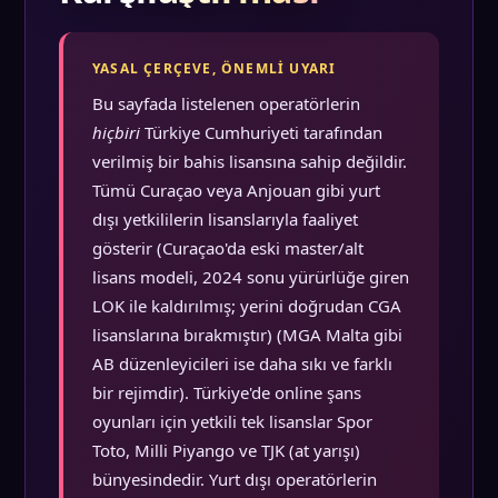
YASAL ÇERÇEVE, ÖNEMLI UYARI
Bu sayfada listelenen operatörlerin
hiçbiri
Türkiye Cumhuriyeti tarafından
verilmiş bir bahis lisansına sahip değildir.
Tümü Curaçao veya Anjouan gibi yurt
dışı yetkililerin lisanslarıyla faaliyet
gösterir (Curaçao'da eski master/alt
lisans modeli, 2024 sonu yürürlüğe giren
LOK ile kaldırılmış; yerini doğrudan CGA
lisanslarına bırakmıştır) (MGA Malta gibi
AB düzenleyicileri ise daha sıkı ve farklı
bir rejimdir). Türkiye'de online şans
oyunları için yetkili tek lisanslar Spor
Toto, Milli Piyango ve TJK (at yarışı)
bünyesindedir. Yurt dışı operatörlerin