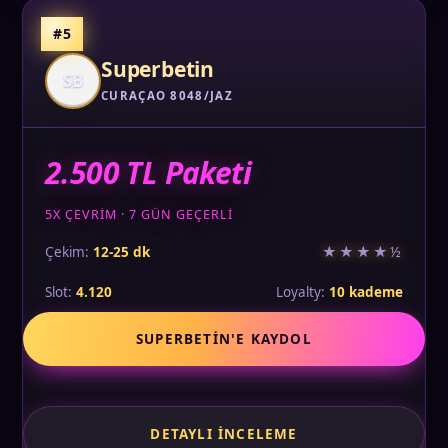
#5
Superbetin
SB
CURAÇAO 8048/JAZ
2.500 TL Paketi
5X ÇEVRIM · 7 GÜN GEÇERLI
★★★★½
Çekim:
12-25 dk
Slot:
4.120
Loyalty:
10 kademe
SUPERBETIN'E KAYDOL
DETAYLI İNCELEME