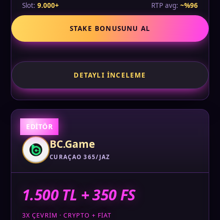
Slot:
9.000+
RTP avg:
~%96
STAKE BONUSUNU AL
DETAYLI İNCELEME
EDİTÖR
BC.Game
CURAÇAO 365/JAZ
1.500 TL + 350 FS
3X ÇEVRIM · CRYPTO + FIAT