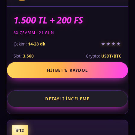
1.500 TL + 200 FS
6X ÇEVRIM · 21 GÜN
★★★★
Çekim:
14-28 dk
Slot:
3.560
Crypto:
USDT/BTC
HITBET'E KAYDOL
DETAYLI İNCELEME
#12