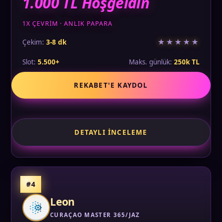
1.000 TL Hoşgeldin
1X ÇEVRIM · ANLIK PAPARA
★★★★★
Çekim:
3-8 dk
Slot:
5.500+
Maks. günlük:
250k TL
REKABET'E KAYDOL
DETAYLI İNCELEME
#4
Leon
CURAÇAO MASTER 365/JAZ