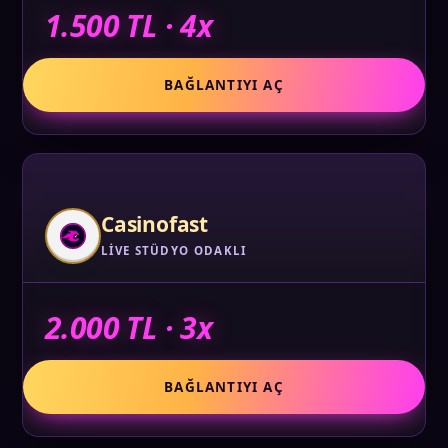
1.500 TL · 4x
BAĞLANTIYI AÇ
Casinofast
LIVE STÜDYO ODAKLI
2.000 TL · 3x
BAĞLANTIYI AÇ