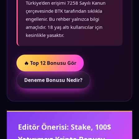
Türkiye'den erişimi 7258 Sayılı Kanun
çerçevesinde BTK tarafından sıklıkla
engellenir. Bu rehber yalnızca bilgi
amaçlıdır. 18 yaş altı kullanıcılar için
kesinlikle yasaktır.
🔥 Top 12 Bonusu Gör
Deneme Bonusu Nedir?
Editör Önerisi: Stake, 100$