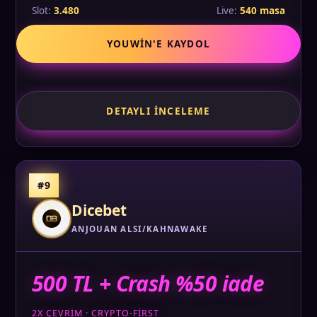
Slot:
3.480
Live:
540 masa
YOUWIN'E KAYDOL
DETAYLI İNCELEME
#9
Dicebet
ANJOUAN ALSI/KAHNAWAKE
500 TL + Crash %50 iade
2X ÇEVRIM · CRYPTO-FIRST