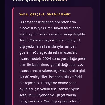
YASAL ÇERÇEVE, ÖNEMLI UYARI
Bu sayfada listelenen operatörlerin
hiçbiri
Türkiye Cumhuriyeti tarafından
verilmiş bir bahis lisansına sahip değildir.
Tümü Curaçao veya Anjouan gibi yurt
dışı yetkililerin lisanslarıyla faaliyet
gösterir (Curaçao'da eski master/alt
lisans modeli, 2024 sonu yürürlüğe giren
LOK ile kaldırılmış; yerini doğrudan CGA
lisanslarına bırakmıştır) (MGA Malta gibi
AB düzenleyicileri ise daha sıkı ve farklı
bir rejimdir). Türkiye'de online şans
oyunları için yetkili tek lisanslar Spor
Toto, Milli Piyango ve TJK (at yarışı)
bünyesindedir. Yurt dışı operatörlerin