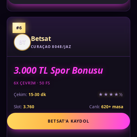
#6
Betsat
BT
CURAÇAO 8048/JAZ
3.000 TL Spor Bonusu
6X ÇEVRIM · 50 FS
★★★★½
Çekim:
15-30 dk
Slot:
3.760
Canlı:
620+ masa
BETSAT'A KAYDOL