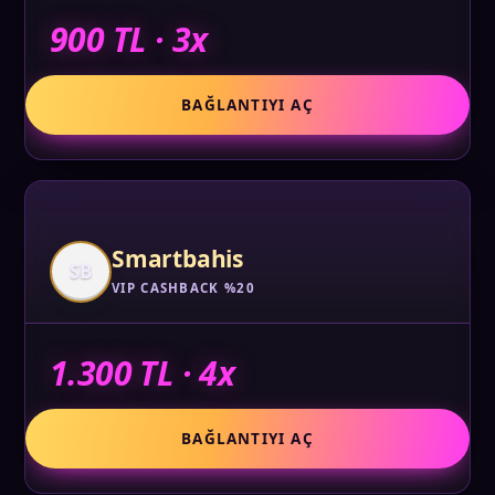
900 TL · 3x
BAĞLANTIYI AÇ
Smartbahis
SB
VIP CASHBACK %20
1.300 TL · 4x
BAĞLANTIYI AÇ