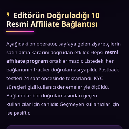
Editörün Doğruladığı 10
Resmi Affiliate Bağlantısı
Aşağıdaki on operatör, sayfaya gelen ziyaretçilerin
satın alma kararını doğrudan etkiler. Hepsi
resmi
affiliate program
ortaklarımızdır. Listedeki her
bağlantının tracker doğrulaması yapıldı. Postback
testleri 24 saat öncesinde tekrarlandı. KYC
süreçleri gizli kullanıcı denemeleriyle ölçüldü.
Bağlantılar bot doğrulamasından geçen
kullanıcılar için canlıdır. Geçmeyen kullanıcılar için
ise pasiftir.