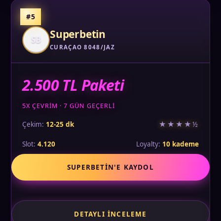
#5
Superbetin
SB
CURAÇAO 8048/JAZ
2.500 TL Paketi
5X ÇEVRIM · 7 GÜN GEÇERLI
★★★★½
Çekim:
12-25 dk
Slot:
4.120
Loyalty:
10 kademe
SUPERBETIN'E KAYDOL
DETAYLI İNCELEME