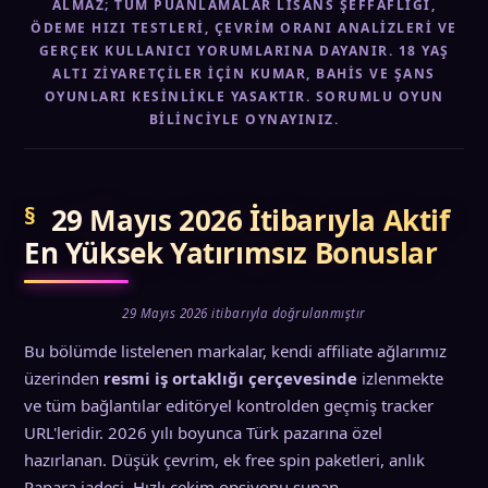
ALMAZ; TÜM PUANLAMALAR LISANS ŞEFFAFLIĞI,
ÖDEME HIZI TESTLERI, ÇEVRIM ORANI ANALIZLERI VE
GERÇEK KULLANICI YORUMLARINA DAYANIR. 18 YAŞ
ALTI ZIYARETÇILER IÇIN KUMAR, BAHIS VE ŞANS
OYUNLARI KESINLIKLE YASAKTIR. SORUMLU OYUN
BILINCIYLE OYNAYINIZ.
29 Mayıs 2026 İtibarıyla Aktif
En Yüksek Yatırımsız Bonuslar
29 Mayıs 2026 itibarıyla doğrulanmıştır
Bu bölümde listelenen markalar, kendi affiliate ağlarımız
üzerinden
resmi iş ortaklığı çerçevesinde
izlenmekte
ve tüm bağlantılar editöryel kontrolden geçmiş tracker
URL'leridir. 2026 yılı boyunca Türk pazarına özel
hazırlanan. Düşük çevrim, ek free spin paketleri, anlık
Papara iadesi. Hızlı çekim opsiyonu sunan