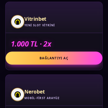
Vitrinbet
YENI SLOT VITRINI
1.000 TL · 2x
BAĞLANTIYI AÇ
Nerobet
MOBIL-FIRST ARAYÜZ