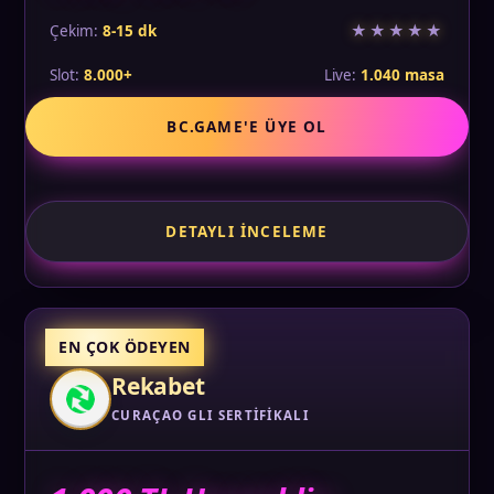
★★★★★
Çekim:
8-15 dk
Slot:
8.000+
Live:
1.040 masa
BC.GAME'E ÜYE OL
DETAYLI İNCELEME
EN ÇOK ÖDEYEN
Rekabet
CURAÇAO GLI SERTIFIKALI