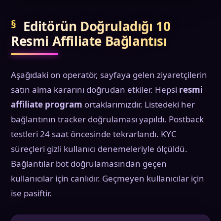
Editörün Doğruladığı 10
Resmi Affiliate Bağlantısı
Aşağıdaki on operatör, sayfaya gelen ziyaretçilerin
satın alma kararını doğrudan etkiler. Hepsi
resmi
affiliate program
ortaklarımızdır. Listedeki her
bağlantının tracker doğrulaması yapıldı. Postback
testleri 24 saat öncesinde tekrarlandı. KYC
süreçleri gizli kullanıcı denemeleriyle ölçüldü.
Bağlantılar bot doğrulamasından geçen
kullanıcılar için canlıdır. Geçmeyen kullanıcılar için
ise pasiftir.