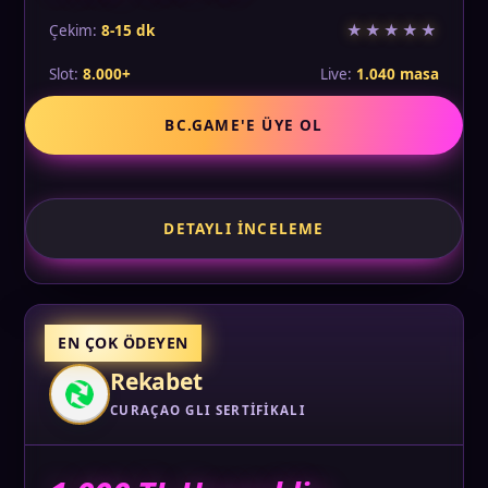
★★★★★
Çekim:
8-15 dk
Slot:
8.000+
Live:
1.040 masa
BC.GAME'E ÜYE OL
DETAYLI İNCELEME
EN ÇOK ÖDEYEN
Rekabet
CURAÇAO GLI SERTIFIKALI