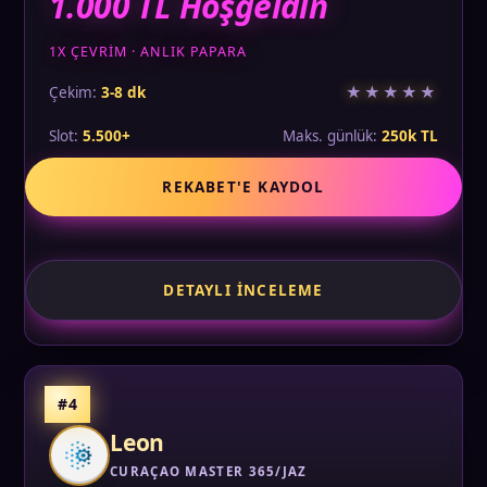
1.000 TL Hoşgeldin
1X ÇEVRIM · ANLIK PAPARA
★★★★★
Çekim:
3-8 dk
Slot:
5.500+
Maks. günlük:
250k TL
REKABET'E KAYDOL
DETAYLI İNCELEME
#4
Leon
CURAÇAO MASTER 365/JAZ