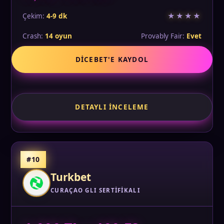
★★★★
Çekim:
4-9 dk
Crash:
14 oyun
Provably Fair:
Evet
DICEBET'E KAYDOL
DETAYLI İNCELEME
#10
Turkbet
CURAÇAO GLI SERTIFIKALI