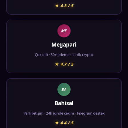
★ 4.3 / 5
Megapari
Çok dilli · 50+ ödeme · 11 dk crypto
★ 4.7 / 5
Bahisal
Yerli iletişim · 24h içinde çekim · Telegram destek
★ 4.4 / 5