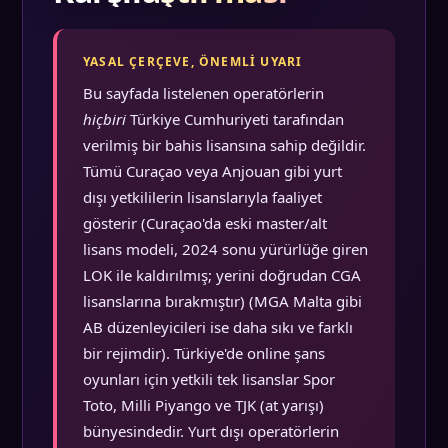
YASAL ÇERÇEVE, ÖNEMLI UYARI
Bu sayfada listelenen operatörlerin
hiçbiri
Türkiye Cumhuriyeti tarafından
verilmiş bir bahis lisansına sahip değildir.
Tümü Curaçao veya Anjouan gibi yurt
dışı yetkililerin lisanslarıyla faaliyet
gösterir (Curaçao'da eski master/alt
lisans modeli, 2024 sonu yürürlüğe giren
LOK ile kaldırılmış; yerini doğrudan CGA
lisanslarına bırakmıştır) (MGA Malta gibi
AB düzenleyicileri ise daha sıkı ve farklı
bir rejimdir). Türkiye'de online şans
oyunları için yetkili tek lisanslar Spor
Toto, Milli Piyango ve TJK (at yarışı)
bünyesindedir. Yurt dışı operatörlerin