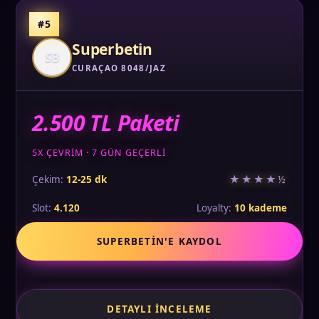
#5
Superbetin
SB
CURAÇAO 8048/JAZ
2.500 TL Paketi
5X ÇEVRIM · 7 GÜN GEÇERLI
★★★★½
Çekim:
12-25 dk
Slot:
4.120
Loyalty:
10 kademe
SUPERBETIN'E KAYDOL
DETAYLI İNCELEME