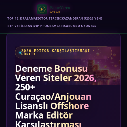
BonusVeren
F
ATLAS
TOP 12 SIRALAMA
EDITÖR TERCIHI
KAZANDIRAN 5
2026 YENİ
RTP VERITABANI
VIP PROGRAMLARI
SORUMLU OYUN
SSS
2026 EDITÖR KARŞILAŞTIRMASI ·
GÜNCEL
Deneme Bonusu
Veren Siteler 2026,
250+
Curaçao/Anjouan
Lisanslı Offshore
Marka Editör
Karşılaştırması