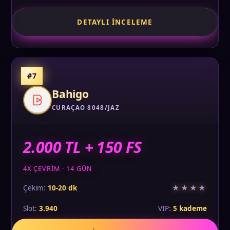
DETAYLI İNCELEME
#7
Bahigo
CURAÇAO 8048/JAZ
2.000 TL + 150 FS
4X ÇEVRIM · 14 GÜN
★★★★
Çekim:
10-20 dk
Slot:
3.940
VIP:
5 kademe