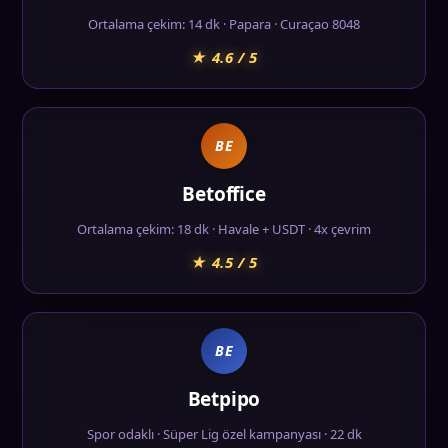
Ortalama çekim: 14 dk · Papara · Curaçao 8048
★ 4.6 / 5
Betoffice
Ortalama çekim: 18 dk · Havale + USDT · 4x çevrim
★ 4.5 / 5
Betpipo
Spor odaklı · Süper Lig özel kampanyası · 22 dk