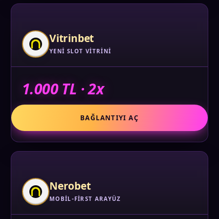
Vitrinbet
YENI SLOT VITRINI
1.000 TL · 2x
BAĞLANTIYI AÇ
Nerobet
MOBIL-FIRST ARAYÜZ