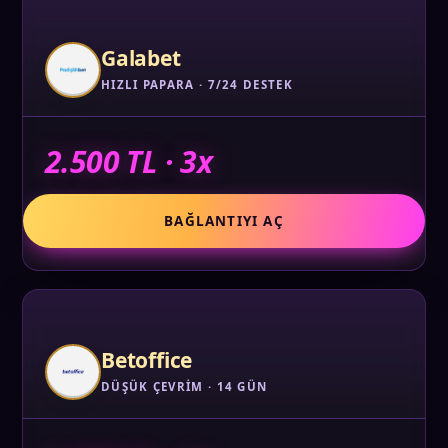
Galabet
HIZLI PAPARA · 7/24 DESTEK
2.500 TL · 3x
BAĞLANTIYI AÇ
Betoffice
DÜŞÜK ÇEVRIM · 14 GÜN