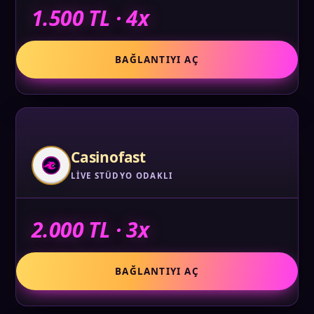
1.500 TL · 4x
BAĞLANTIYI AÇ
Casinofast
LIVE STÜDYO ODAKLI
2.000 TL · 3x
BAĞLANTIYI AÇ