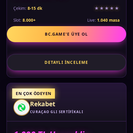
★★★★★
Çekim:
8-15 dk
Slot:
8.000+
Live:
1.040 masa
BC.GAME'E ÜYE OL
DETAYLI İNCELEME
EN ÇOK ÖDEYEN
Rekabet
CURAÇAO GLI SERTIFIKALI