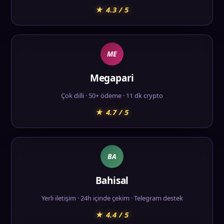
★ 4.3 / 5
Megapari
Çok dilli · 50+ ödeme · 11 dk crypto
★ 4.7 / 5
Bahisal
Yerli iletişim · 24h içinde çekim · Telegram destek
★ 4.4 / 5