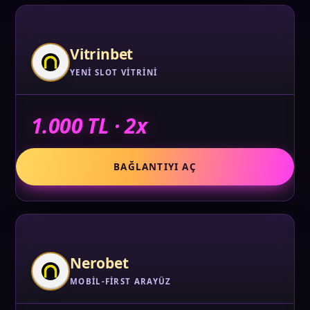
Vitrinbet
YENI SLOT VITRINI
1.000 TL · 2x
BAĞLANTIYI AÇ
Nerobet
MOBIL-FIRST ARAYÜZ