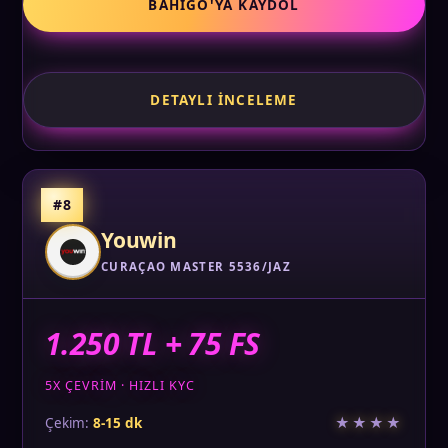
BAHIGO'YA KAYDOL
DETAYLI İNCELEME
#8
Youwin
CURAÇAO MASTER 5536/JAZ
1.250 TL + 75 FS
5X ÇEVRIM · HIZLI KYC
★★★★
Çekim:
8-15 dk