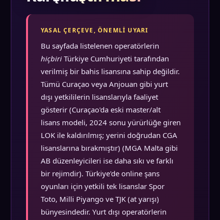
YASAL ÇERÇEVE, ÖNEMLI UYARI
Bu sayfada listelenen operatörlerin
hiçbiri
Türkiye Cumhuriyeti tarafından
verilmiş bir bahis lisansına sahip değildir.
Tümü Curaçao veya Anjouan gibi yurt
dışı yetkililerin lisanslarıyla faaliyet
gösterir (Curaçao'da eski master/alt
lisans modeli, 2024 sonu yürürlüğe giren
LOK ile kaldırılmış; yerini doğrudan CGA
lisanslarına bırakmıştır) (MGA Malta gibi
AB düzenleyicileri ise daha sıkı ve farklı
bir rejimdir). Türkiye'de online şans
oyunları için yetkili tek lisanslar Spor
Toto, Milli Piyango ve TJK (at yarışı)
bünyesindedir. Yurt dışı operatörlerin