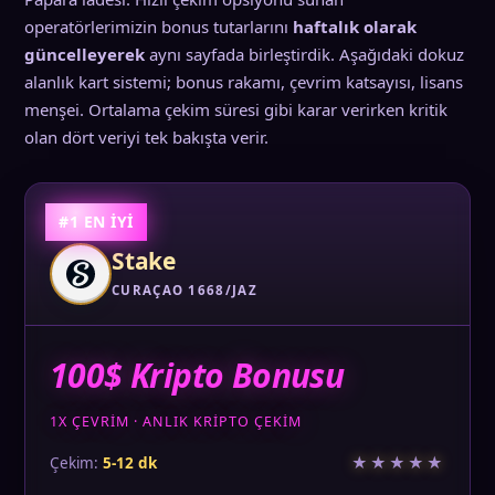
operatörlerimizin bonus tutarlarını
haftalık olarak
güncelleyerek
aynı sayfada birleştirdik. Aşağıdaki dokuz
alanlık kart sistemi; bonus rakamı, çevrim katsayısı, lisans
menşei. Ortalama çekim süresi gibi karar verirken kritik
olan dört veriyi tek bakışta verir.
#1 EN İYİ
Stake
CURAÇAO 1668/JAZ
100$ Kripto Bonusu
1X ÇEVRIM · ANLIK KRIPTO ÇEKIM
★★★★★
Çekim:
5-12 dk