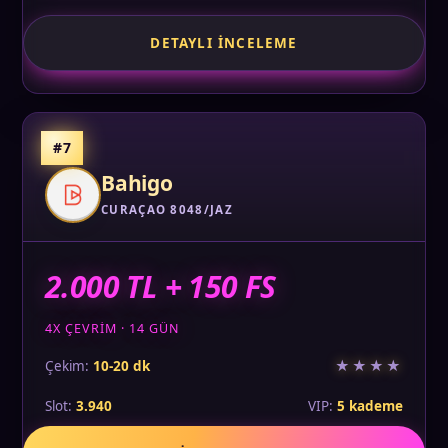
DETAYLI İNCELEME
#7
Bahigo
CURAÇAO 8048/JAZ
2.000 TL + 150 FS
4X ÇEVRIM · 14 GÜN
★★★★
Çekim:
10-20 dk
Slot:
3.940
VIP:
5 kademe