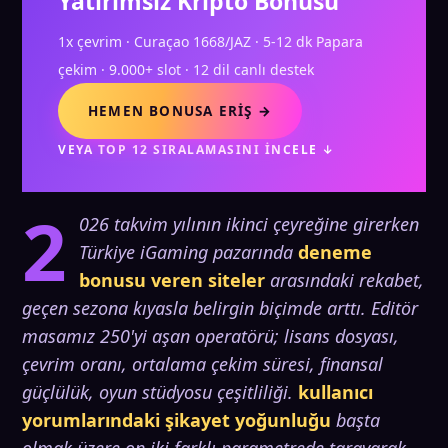
Yatırımsız Kripto Bonusu
1x çevrim · Curaçao 1668/JAZ · 5-12 dk Papara
çekim · 9.000+ slot · 12 dil canlı destek
HEMEN BONUSA ERIŞ →
VEYA TOP 12 SIRALAMASINI INCELE ↓
2
026 takvim yılının ikinci çeyreğine girerken
Türkiye iGaming pazarında
deneme
bonusu veren siteler
arasındaki rekabet,
geçen sezona kıyasla belirgin biçimde arttı. Editör
masamız 250'yi aşan operatörü; lisans dosyası,
çevrim oranı, ortalama çekim süresi, finansal
güçlülük, oyun stüdyosu çeşitliliği.
kullanıcı
yorumlarındaki şikayet yoğunluğu
başta