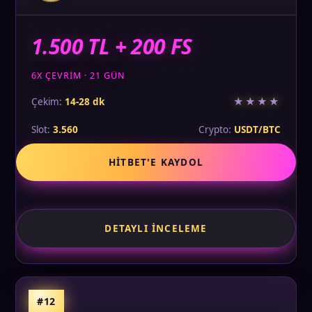
1.500 TL + 200 FS
6X ÇEVRIM · 21 GÜN
★★★★
Çekim:
14-28 dk
Slot:
3.560
Crypto:
USDT/BTC
HITBET'E KAYDOL
DETAYLI İNCELEME
#12