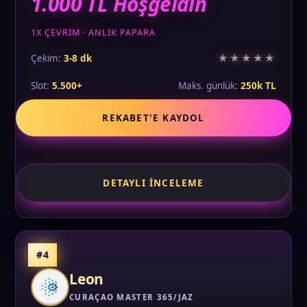
1.000 TL Hoşgeldin
1X ÇEVRIM · ANLIK PAPARA
★★★★★
Çekim:
3-8 dk
Slot:
5.500+
Maks. günlük:
250k TL
REKABET'E KAYDOL
DETAYLI İNCELEME
#4
Leon
CURAÇAO MASTER 365/JAZ