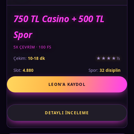
750 TL Casino + 500 TL
Spor
5X ÇEVRIM · 100 FS
★★★★½
Çekim:
10-18 dk
Slot:
4.880
Spor:
32 disiplin
LEON'A KAYDOL
DETAYLI İNCELEME