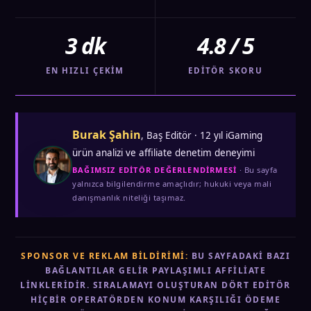
3 dk
4.8 / 5
EN HIZLI ÇEKIM
EDITÖR SKORU
Burak Şahin
, Baş Editör · 12 yıl iGaming
ürün analizi ve affiliate denetim deneyimi
BAĞIMSIZ EDITÖR DEĞERLENDIRMESI
· Bu sayfa
yalnızca bilgilendirme amaçlıdır; hukuki veya mali
danışmanlık niteliği taşımaz.
SPONSOR VE REKLAM BILDIRIMI:
BU SAYFADAKI BAZI
BAĞLANTILAR GELIR PAYLAŞIMLI AFFILIATE
LINKLERIDIR. SIRALAMAYI OLUŞTURAN DÖRT EDITÖR
HIÇBIR OPERATÖRDEN KONUM KARŞILIĞI ÖDEME