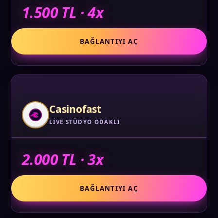
1.500 TL · 4x
BAĞLANTIYI AÇ
Casinofast
LIVE STÜDYO ODAKLI
2.000 TL · 3x
BAĞLANTIYI AÇ