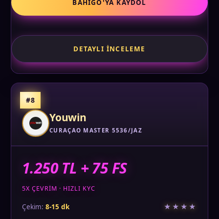
BAHIGO'YA KAYDOL
DETAYLI İNCELEME
#8
Youwin
CURAÇAO MASTER 5536/JAZ
1.250 TL + 75 FS
5X ÇEVRIM · HIZLI KYC
★★★★
Çekim:
8-15 dk