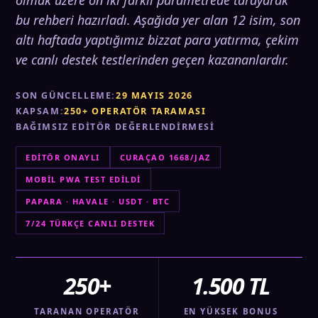
olmak üzere on iki farklı parametrede tarayarak
bu rehberi hazırladı. Aşağıda yer alan 12 isim, son
altı haftada yaptığımız bizzat para yatırma, çekim
ve canlı destek testlerinden geçen kazananlardır.
SON GÜNCELLEME:
29 MAYIS 2026
KAPSAM:
250+ OPERATÖR TARAMASI
BAĞIMSIZ EDITÖR DEĞERLENDIRMESI
EDITÖR ONAYLI
CURAÇAO 1668/JAZ
MOBIL PWA TEST EDILDI
PAPARA · HAVALE · USDT · BTC
7/24 TÜRKÇE CANLI DESTEK
250+
1.500 TL
TARANAN OPERATÖR
EN YÜKSEK BONUS