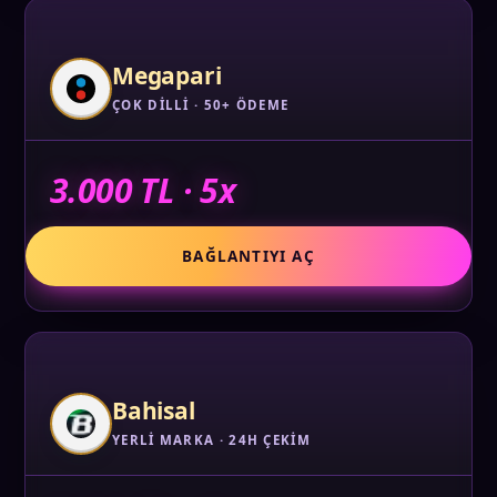
Megapari
ÇOK DILLI · 50+ ÖDEME
3.000 TL · 5x
BAĞLANTIYI AÇ
Bahisal
YERLI MARKA · 24H ÇEKIM