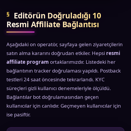
Editörün Doğruladığı 10
Resmi Affiliate Bağlantısı
Aşağıdaki on operatör, sayfaya gelen ziyaretçilerin
satın alma kararını doğrudan etkiler. Hepsi
resmi
affiliate program
ortaklarımızdır. Listedeki her
bağlantının tracker doğrulaması yapıldı. Postback
testleri 24 saat öncesinde tekrarlandı. KYC
süreçleri gizli kullanıcı denemeleriyle ölçüldü.
Bağlantılar bot doğrulamasından geçen
kullanıcılar için canlıdır. Geçmeyen kullanıcılar için
ise pasiftir.