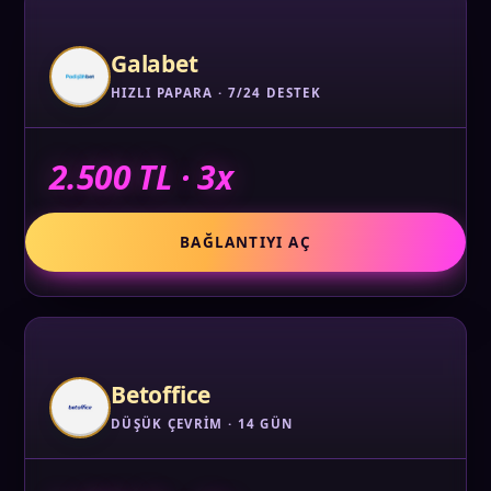
Galabet
HIZLI PAPARA · 7/24 DESTEK
2.500 TL · 3x
BAĞLANTIYI AÇ
Betoffice
DÜŞÜK ÇEVRIM · 14 GÜN