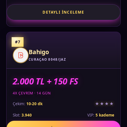
DETAYLI İNCELEME
#7
Bahigo
CURAÇAO 8048/JAZ
2.000 TL + 150 FS
4X ÇEVRIM · 14 GÜN
★★★★
Çekim:
10-20 dk
Slot:
3.940
VIP:
5 kademe