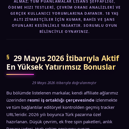
ALMAZ; TÜM PUANLAMALAR LISANS ŞEFFAFLIĞI,
ÖDEME HIZI TESTLERI, ÇEVRIM ORANI ANALIZLERI VE
GERÇEK KULLANICI YORUMLARINA DAYANIR. 18 YAŞ
ALTI ZIYARETÇILER IÇIN KUMAR, BAHIS VE ŞANS
OYUNLARI KESINLIKLE YASAKTIR. SORUMLU OYUN
BILINCIYLE OYNAYINIZ.
29 Mayıs 2026 İtibarıyla Aktif
En Yüksek Yatırımsız Bonuslar
29 Mayıs 2026 itibarıyla doğrulanmıştır
Bu bölümde listelenen markalar, kendi affiliate ağlarımız
üzerinden
resmi iş ortaklığı çerçevesinde
izlenmekte
ve tüm bağlantılar editöryel kontrolden geçmiş tracker
URL'leridir. 2026 yılı boyunca Türk pazarına özel
hazırlanan. Düşük çevrim, ek free spin paketleri, anlık
Papara iadesi. Hızlı çekim opsiyonu sunan