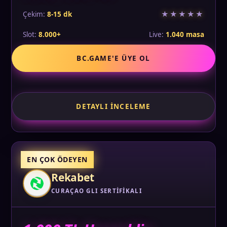
★★★★★
Çekim:
8-15 dk
Slot:
8.000+
Live:
1.040 masa
BC.GAME'E ÜYE OL
DETAYLI İNCELEME
EN ÇOK ÖDEYEN
Rekabet
CURAÇAO GLI SERTIFIKALI