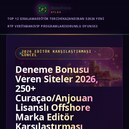
BonusVeren
F
ATLAS
TOP 12 SIRALAMA
EDITÖR TERCIHI
KAZANDIRAN 5
2026 YENİ
RTP VERITABANI
VIP PROGRAMLARI
SORUMLU OYUN
SSS
2026 EDITÖR KARŞILAŞTIRMASI ·
GÜNCEL
Deneme Bonusu
Veren Siteler 2026,
250+
Curaçao/Anjouan
Lisanslı Offshore
Marka Editör
Karşılaştırması