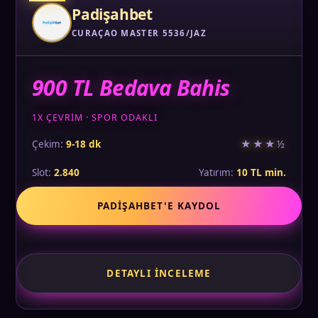
Padişahbet
CURAÇAO MASTER 5536/JAZ
900 TL Bedava Bahis
1X ÇEVRIM · SPOR ODAKLI
★★★½
Çekim:
9-18 dk
Slot:
2.840
Yatırım:
10 TL min.
PADIŞAHBET'E KAYDOL
DETAYLI İNCELEME