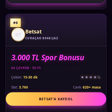
#6
Betsat
BT
CURAÇAO 8048/JAZ
3.000 TL Spor Bonusu
6X ÇEVRIM · 50 FS
★★★★½
Çekim:
15-30 dk
Slot:
3.760
Canlı:
620+ masa
BETSAT'A KAYDOL