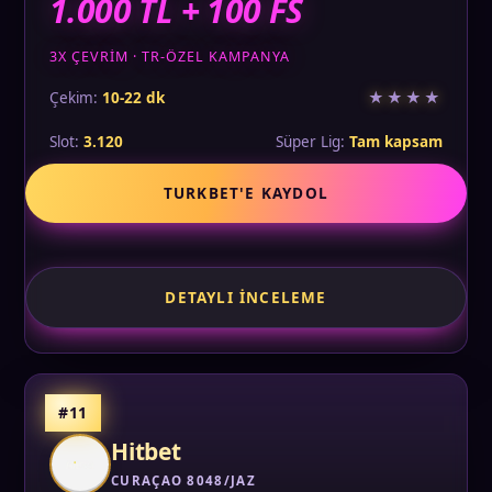
1.000 TL + 100 FS
3X ÇEVRIM · TR-ÖZEL KAMPANYA
★★★★
Çekim:
10-22 dk
Slot:
3.120
Süper Lig:
Tam kapsam
TURKBET'E KAYDOL
DETAYLI İNCELEME
#11
Hitbet
CURAÇAO 8048/JAZ