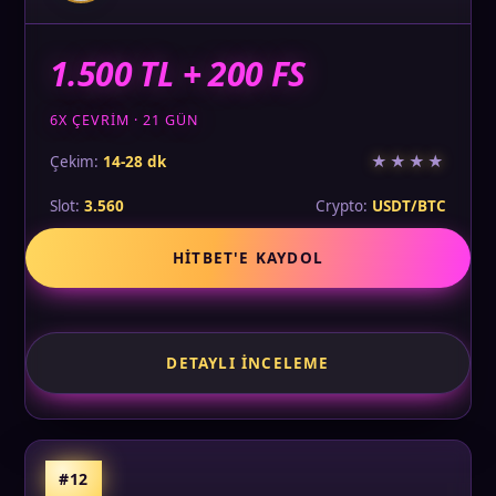
1.500 TL + 200 FS
6X ÇEVRIM · 21 GÜN
★★★★
Çekim:
14-28 dk
Slot:
3.560
Crypto:
USDT/BTC
HITBET'E KAYDOL
DETAYLI İNCELEME
#12