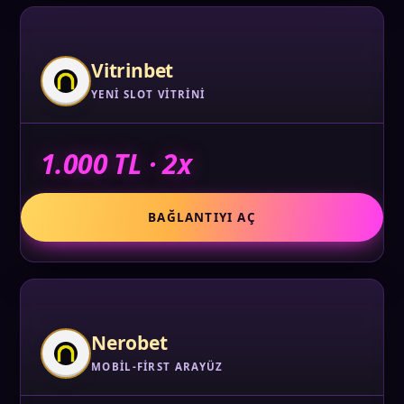
Vitrinbet
YENI SLOT VITRINI
1.000 TL · 2x
BAĞLANTIYI AÇ
Nerobet
MOBIL-FIRST ARAYÜZ