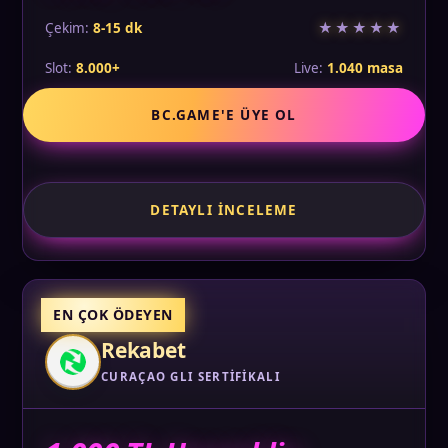
★★★★★
Çekim:
8-15 dk
Slot:
8.000+
Live:
1.040 masa
BC.GAME'E ÜYE OL
DETAYLI İNCELEME
EN ÇOK ÖDEYEN
Rekabet
CURAÇAO GLI SERTIFIKALI