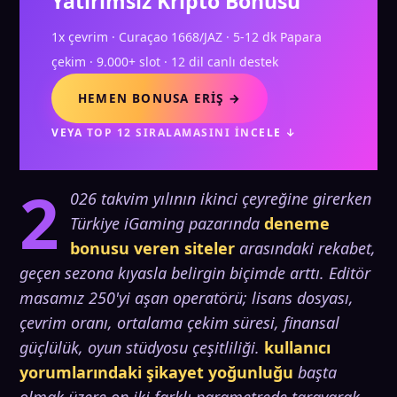
Yatırımsız Kripto Bonusu
1x çevrim · Curaçao 1668/JAZ · 5-12 dk Papara
çekim · 9.000+ slot · 12 dil canlı destek
HEMEN BONUSA ERIŞ →
VEYA TOP 12 SIRALAMASINI INCELE ↓
2
026 takvim yılının ikinci çeyreğine girerken
Türkiye iGaming pazarında
deneme
bonusu veren siteler
arasındaki rekabet,
geçen sezona kıyasla belirgin biçimde arttı. Editör
masamız 250'yi aşan operatörü; lisans dosyası,
çevrim oranı, ortalama çekim süresi, finansal
güçlülük, oyun stüdyosu çeşitliliği.
kullanıcı
yorumlarındaki şikayet yoğunluğu
başta