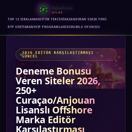
BonusVeren
F
ATLAS
TOP 12 SIRALAMA
EDITÖR TERCIHI
KAZANDIRAN 5
2026 YENİ
RTP VERITABANI
VIP PROGRAMLARI
SORUMLU OYUN
SSS
2026 EDITÖR KARŞILAŞTIRMASI ·
GÜNCEL
Deneme Bonusu
Veren Siteler 2026,
250+
Curaçao/Anjouan
Lisanslı Offshore
Marka Editör
Karşılaştırması