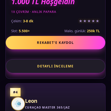
1.000 TL Hoşgeldin
1X ÇEVRIM · ANLIK PAPARA
★★★★★
Çekim:
3-8 dk
Slot:
5.500+
Maks. günlük:
250k TL
REKABET'E KAYDOL
DETAYLI İNCELEME
#4
Leon
CURAÇAO MASTER 365/JAZ