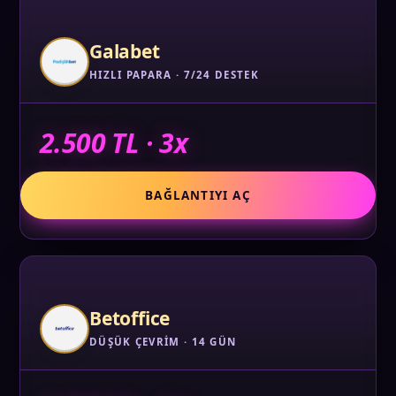
Galabet
HIZLI PAPARA · 7/24 DESTEK
2.500 TL · 3x
BAĞLANTIYI AÇ
Betoffice
DÜŞÜK ÇEVRIM · 14 GÜN