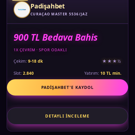
Padişahbet
CURAÇAO MASTER 5536/JAZ
900 TL Bedava Bahis
1X ÇEVRIM · SPOR ODAKLI
★★★½
Çekim:
9-18 dk
Slot:
2.840
Yatırım:
10 TL min.
PADIŞAHBET'E KAYDOL
DETAYLI İNCELEME