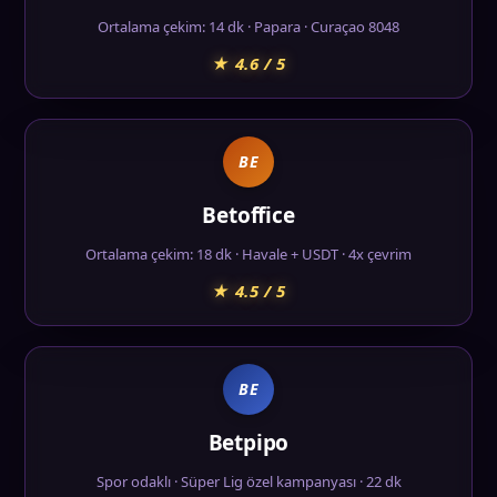
Ortalama çekim: 14 dk · Papara · Curaçao 8048
★ 4.6 / 5
Betoffice
Ortalama çekim: 18 dk · Havale + USDT · 4x çevrim
★ 4.5 / 5
Betpipo
Spor odaklı · Süper Lig özel kampanyası · 22 dk