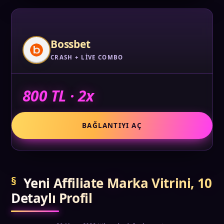
Bossbet
CRASH + LIVE COMBO
800 TL · 2x
BAĞLANTIYI AÇ
Yeni Affiliate Marka Vitrini, 10
Detaylı Profil