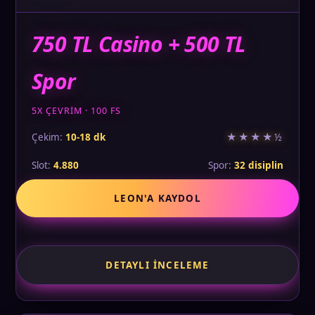
750 TL Casino + 500 TL
Spor
5X ÇEVRIM · 100 FS
★★★★½
Çekim:
10-18 dk
Slot:
4.880
Spor:
32 disiplin
LEON'A KAYDOL
DETAYLI İNCELEME