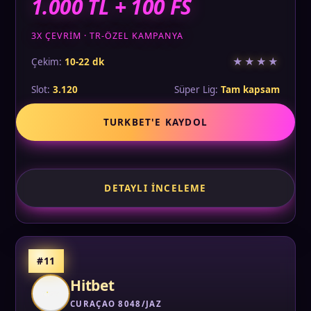
1.000 TL + 100 FS
3X ÇEVRIM · TR-ÖZEL KAMPANYA
★★★★
Çekim:
10-22 dk
Slot:
3.120
Süper Lig:
Tam kapsam
TURKBET'E KAYDOL
DETAYLI İNCELEME
#11
Hitbet
CURAÇAO 8048/JAZ