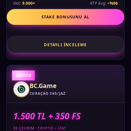
Slot:
9.000+
RTP avg:
~%96
STAKE BONUSUNU AL
DETAYLI İNCELEME
EDİTÖR
BC.Game
CURAÇAO 365/JAZ
1.500 TL + 350 FS
3X ÇEVRIM · CRYPTO + FIAT