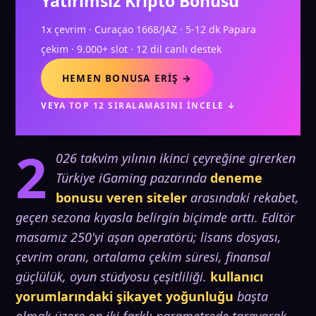
Yatırımsız Kripto Bonusu
1x çevrim · Curaçao 1668/JAZ · 5-12 dk Papara
çekim · 9.000+ slot · 12 dil canlı destek
HEMEN BONUSA ERIŞ →
VEYA TOP 12 SIRALAMASINI INCELE ↓
2
026 takvim yılının ikinci çeyreğine girerken
Türkiye iGaming pazarında
deneme
bonusu veren siteler
arasındaki rekabet,
geçen sezona kıyasla belirgin biçimde arttı. Editör
masamız 250'yi aşan operatörü; lisans dosyası,
çevrim oranı, ortalama çekim süresi, finansal
güçlülük, oyun stüdyosu çeşitliliği.
kullanıcı
yorumlarındaki şikayet yoğunluğu
başta