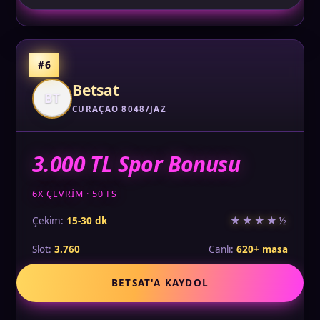
#6
Betsat
BT
CURAÇAO 8048/JAZ
3.000 TL Spor Bonusu
6X ÇEVRIM · 50 FS
★★★★½
Çekim:
15-30 dk
Slot:
3.760
Canlı:
620+ masa
BETSAT'A KAYDOL