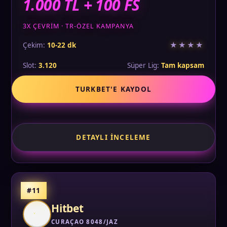
1.000 TL + 100 FS
3X ÇEVRIM · TR-ÖZEL KAMPANYA
★★★★
Çekim:
10-22 dk
Slot:
3.120
Süper Lig:
Tam kapsam
TURKBET'E KAYDOL
DETAYLI İNCELEME
#11
Hitbet
CURAÇAO 8048/JAZ