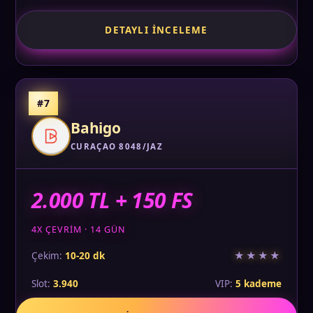
DETAYLI İNCELEME
#7
Bahigo
CURAÇAO 8048/JAZ
2.000 TL + 150 FS
4X ÇEVRIM · 14 GÜN
★★★★
Çekim:
10-20 dk
Slot:
3.940
VIP:
5 kademe