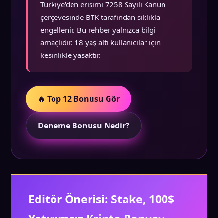
Türkiye'den erişimi 7258 Sayılı Kanun
çerçevesinde BTK tarafından sıklıkla
engellenir. Bu rehber yalnızca bilgi
amaçlıdır. 18 yaş altı kullanıcılar için
kesinlikle yasaktır.
🔥 Top 12 Bonusu Gör
Deneme Bonusu Nedir?
Editör Önerisi: Stake, 100$