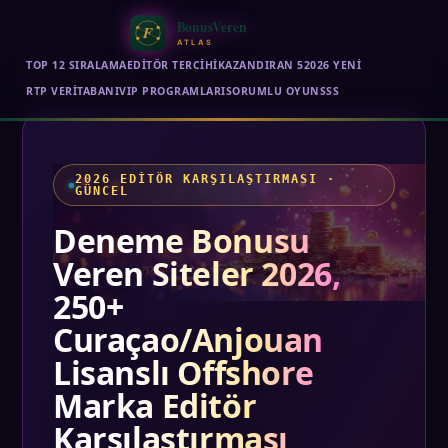
BonusVeren
F
ATLAS
TOP 12 SIRALAMA
EDITÖR TERCIHI
KAZANDIRAN 5
2026 YENİ
RTP VERITABANI
VIP PROGRAMLARI
SORUMLU OYUN
SSS
2026 EDITÖR KARŞILAŞTIRMASI ·
GÜNCEL
Deneme Bonusu
Veren Siteler 2026,
250+
Curaçao/Anjouan
Lisanslı Offshore
Marka Editör
Karşılaştırması