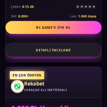
★★★★★
Çekim:
8-15 dk
Slot:
8.000+
Live:
1.040 masa
BC.GAME'E ÜYE OL
DETAYLI İNCELEME
EN ÇOK ÖDEYEN
Rekabet
CURAÇAO GLI SERTIFIKALI