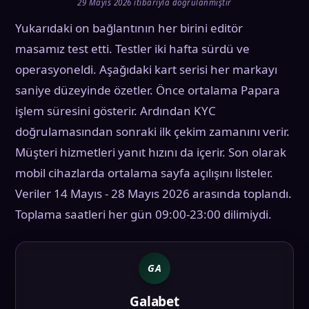
29 Mayıs 2026 itibarıyla doğrulanmıştır
Yukarıdaki on bağlantının her birini editör
masamız test etti. Testler iki hafta sürdü ve
operasyoneldi. Aşağıdaki kart serisi her markayı
saniye düzeyinde özetler. Önce ortalama Papara
işlem süresini gösterir. Ardından KYC
doğrulamasından sonraki ilk çekim zamanını verir.
Müşteri hizmetleri yanıt hızını da içerir. Son olarak
mobil cihazlarda ortalama sayfa açılışını listeler.
Veriler 14 Mayıs - 28 Mayıs 2026 arasında toplandı.
Toplama saatleri her gün 09:00-23:00 dilimiydi.
Galabet