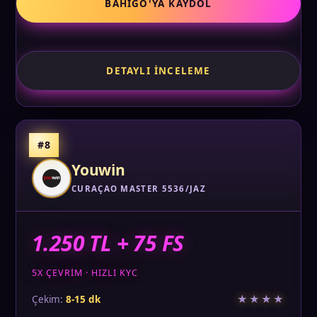
BAHIGO'YA KAYDOL
DETAYLI İNCELEME
#8
Youwin
CURAÇAO MASTER 5536/JAZ
1.250 TL + 75 FS
5X ÇEVRIM · HIZLI KYC
★★★★
Çekim:
8-15 dk