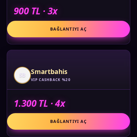
900 TL · 3x
BAĞLANTIYI AÇ
Smartbahis
SB
VIP CASHBACK %20
1.300 TL · 4x
BAĞLANTIYI AÇ