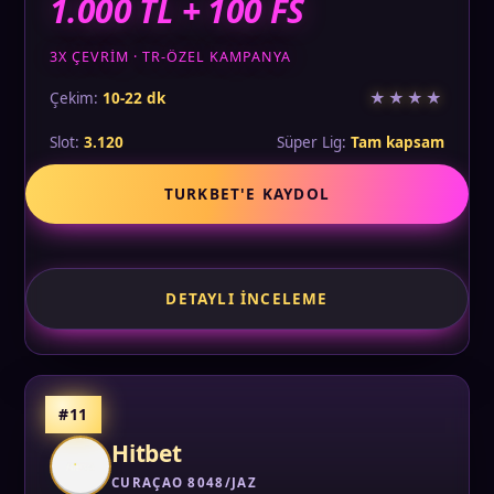
1.000 TL + 100 FS
3X ÇEVRIM · TR-ÖZEL KAMPANYA
★★★★
Çekim:
10-22 dk
Slot:
3.120
Süper Lig:
Tam kapsam
TURKBET'E KAYDOL
DETAYLI İNCELEME
#11
Hitbet
CURAÇAO 8048/JAZ