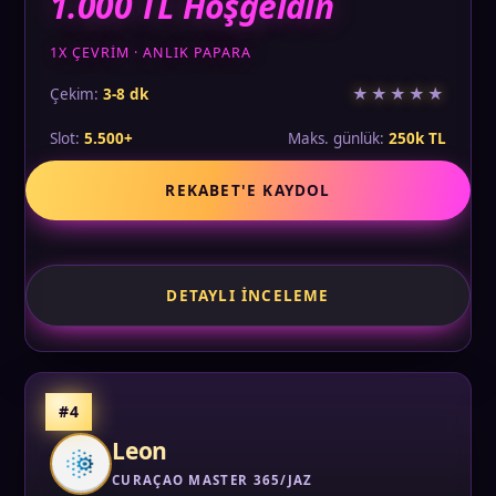
1.000 TL Hoşgeldin
1X ÇEVRIM · ANLIK PAPARA
★★★★★
Çekim:
3-8 dk
Slot:
5.500+
Maks. günlük:
250k TL
REKABET'E KAYDOL
DETAYLI İNCELEME
#4
Leon
CURAÇAO MASTER 365/JAZ