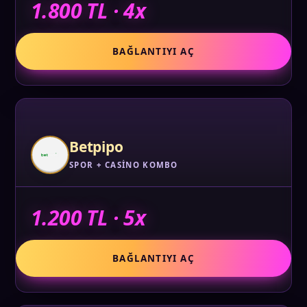
1.800 TL · 4x
BAĞLANTIYI AÇ
Betpipo
SPOR + CASINO KOMBO
1.200 TL · 5x
BAĞLANTIYI AÇ