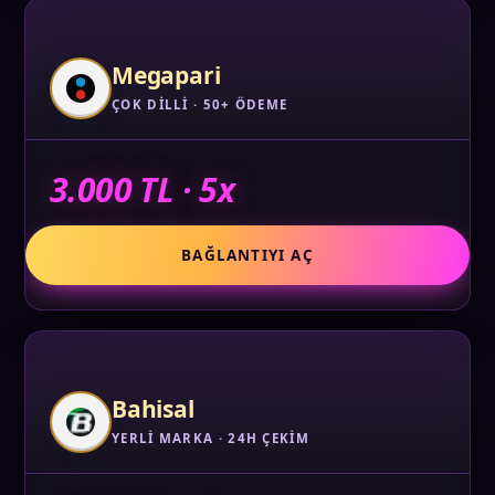
Megapari
ÇOK DILLI · 50+ ÖDEME
3.000 TL · 5x
BAĞLANTIYI AÇ
Bahisal
YERLI MARKA · 24H ÇEKIM