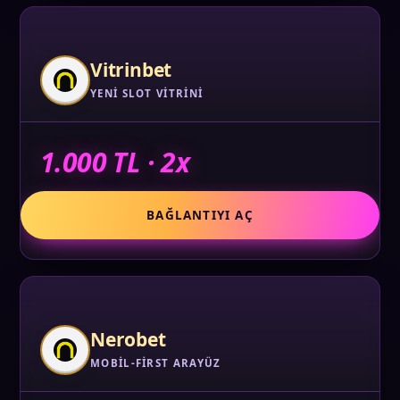
Vitrinbet
YENI SLOT VITRINI
1.000 TL · 2x
BAĞLANTIYI AÇ
Nerobet
MOBIL-FIRST ARAYÜZ