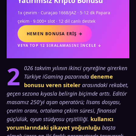
Yatırımsız Kripto Bonusu
1x çevrim · Curaçao 1668/JAZ · 5-12 dk Papara
çekim · 9.000+ slot · 12 dil canlı destek
HEMEN BONUSA ERIŞ →
VEYA TOP 12 SIRALAMASINI INCELE ↓
2
026 takvim yılının ikinci çeyreğine girerken
Türkiye iGaming pazarında
deneme
bonusu veren siteler
arasındaki rekabet,
geçen sezona kıyasla belirgin biçimde arttı. Editör
masamız 250'yi aşan operatörü; lisans dosyası,
çevrim oranı, ortalama çekim süresi, finansal
güçlülük, oyun stüdyosu çeşitliliği.
kullanıcı
yorumlarındaki şikayet yoğunluğu
başta