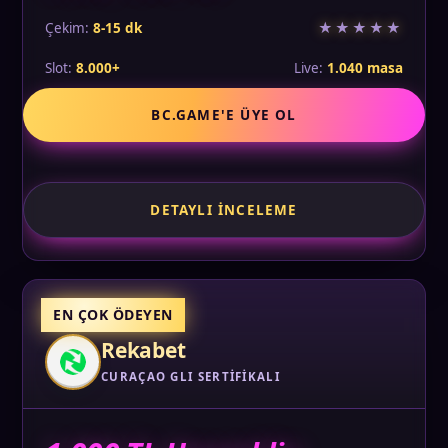
★★★★★
Çekim:
8-15 dk
Slot:
8.000+
Live:
1.040 masa
BC.GAME'E ÜYE OL
DETAYLI İNCELEME
EN ÇOK ÖDEYEN
Rekabet
CURAÇAO GLI SERTIFIKALI