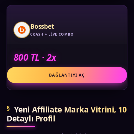
Bossbet
CRASH + LIVE COMBO
800 TL · 2x
BAĞLANTIYI AÇ
Yeni Affiliate Marka Vitrini, 10
Detaylı Profil