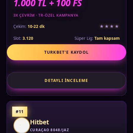
1.000 TL + 100 FS
3X ÇEVRIM · TR-ÖZEL KAMPANYA
★★★★
Çekim:
10-22 dk
Slot:
3.120
Süper Lig:
Tam kapsam
TURKBET'E KAYDOL
DETAYLI İNCELEME
#11
Hitbet
CURAÇAO 8048/JAZ