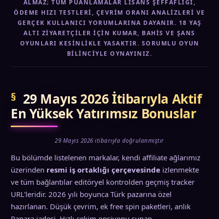
ALMAZ; TÜM PUANLAMALAR LISANS ŞEFFAFLIĞI,
ÖDEME HIZI TESTLERI, ÇEVRIM ORANI ANALIZLERI VE
GERÇEK KULLANICI YORUMLARINA DAYANIR. 18 YAŞ
ALTI ZIYARETÇILER IÇIN KUMAR, BAHIS VE ŞANS
OYUNLARI KESINLIKLE YASAKTIR. SORUMLU OYUN
BILINCIYLE OYNAYINIZ.
29 Mayıs 2026 İtibarıyla Aktif
En Yüksek Yatırımsız Bonuslar
29 Mayıs 2026 itibarıyla doğrulanmıştır
Bu bölümde listelenen markalar, kendi affiliate ağlarımız
üzerinden
resmi iş ortaklığı çerçevesinde
izlenmekte
ve tüm bağlantılar editöryel kontrolden geçmiş tracker
URL'leridir. 2026 yılı boyunca Türk pazarına özel
hazırlanan. Düşük çevrim, ek free spin paketleri, anlık
Papara iadesi. Hızlı çekim opsiyonu sunan