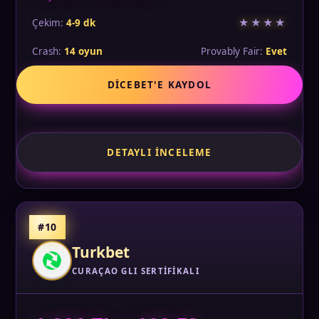
★★★★
Çekim:
4-9 dk
Crash:
14 oyun
Provably Fair:
Evet
DICEBET'E KAYDOL
DETAYLI İNCELEME
#10
Turkbet
CURAÇAO GLI SERTIFIKALI