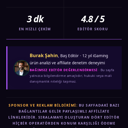
3 dk
4.8 / 5
EN HIZLI ÇEKIM
EDITÖR SKORU
Burak Şahin
, Baş Editör · 12 yıl iGaming
ürün analizi ve affiliate denetim deneyimi
BAĞIMSIZ EDITÖR DEĞERLENDIRMESI
· Bu sayfa
yalnızca bilgilendirme amaçlıdır; hukuki veya mali
danışmanlık niteliği taşımaz.
SPONSOR VE REKLAM BILDIRIMI:
BU SAYFADAKI BAZI
BAĞLANTILAR GELIR PAYLAŞIMLI AFFILIATE
LINKLERIDIR. SIRALAMAYI OLUŞTURAN DÖRT EDITÖR
HIÇBIR OPERATÖRDEN KONUM KARŞILIĞI ÖDEME