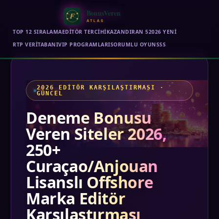
BonusVeren
F
ATLAS
TOP 12 SIRALAMA
EDITÖR TERCIHI
KAZANDIRAN 5
2026 YENİ
RTP VERITABANI
VIP PROGRAMLARI
SORUMLU OYUN
SSS
2026 EDITÖR KARŞILAŞTIRMASI ·
GÜNCEL
Deneme Bonusu
Veren Siteler 2026,
250+
Curaçao/Anjouan
Lisanslı Offshore
Marka Editör
Karşılaştırması