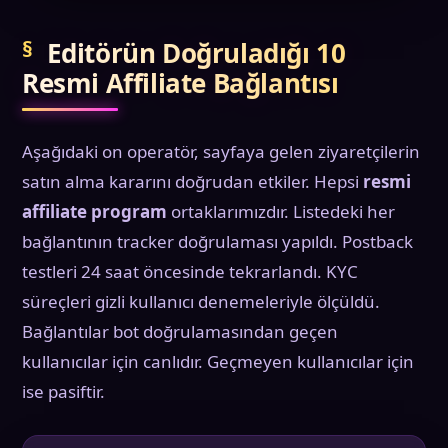
Editörün Doğruladığı 10
Resmi Affiliate Bağlantısı
Aşağıdaki on operatör, sayfaya gelen ziyaretçilerin
satın alma kararını doğrudan etkiler. Hepsi
resmi
affiliate program
ortaklarımızdır. Listedeki her
bağlantının tracker doğrulaması yapıldı. Postback
testleri 24 saat öncesinde tekrarlandı. KYC
süreçleri gizli kullanıcı denemeleriyle ölçüldü.
Bağlantılar bot doğrulamasından geçen
kullanıcılar için canlıdır. Geçmeyen kullanıcılar için
ise pasiftir.