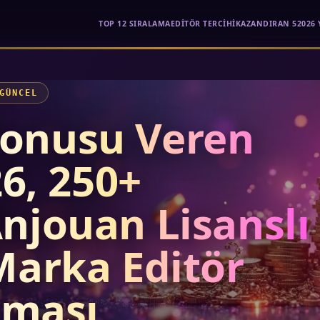
TOP 12 SIRALAMA
EDITÖR TERCIHI
KAZANDIRAN 5
2026 
GÜNCEL
onusu Veren
26, 250+
njouan Lisanslı
Marka Editör
rması