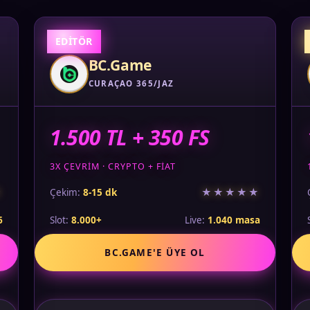
EDİTÖR
BC.Game
CURAÇAO 365/JAZ
1.500 TL + 350 FS
3X ÇEVRIM · CRYPTO + FIAT
★
★★★★★
Çekim:
8-15 dk
6
Slot:
8.000+
Live:
1.040 masa
BC.GAME'E ÜYE OL