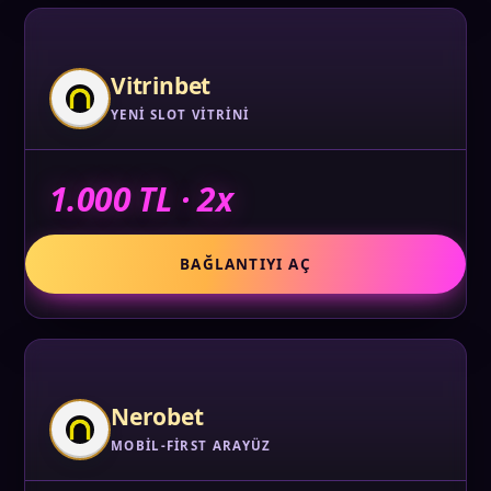
Vitrinbet
YENI SLOT VITRINI
1.000 TL · 2x
BAĞLANTIYI AÇ
Nerobet
MOBIL-FIRST ARAYÜZ