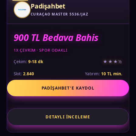
Padişahbet
CURAÇAO MASTER 5536/JAZ
900 TL Bedava Bahis
1X ÇEVRIM · SPOR ODAKLI
★★★½
Çekim:
9-18 dk
Slot:
2.840
Yatırım:
10 TL min.
PADIŞAHBET'E KAYDOL
DETAYLI İNCELEME