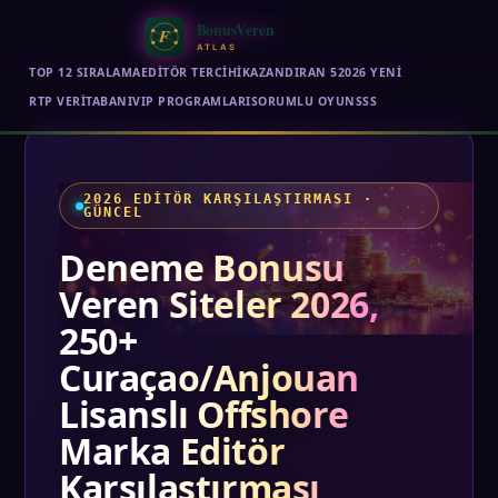
BonusVeren
F
ATLAS
TOP 12 SIRALAMA
EDITÖR TERCIHI
KAZANDIRAN 5
2026 YENİ
RTP VERITABANI
VIP PROGRAMLARI
SORUMLU OYUN
SSS
2026 EDITÖR KARŞILAŞTIRMASI ·
GÜNCEL
Deneme Bonusu
Veren Siteler 2026,
250+
Curaçao/Anjouan
Lisanslı Offshore
Marka Editör
Karşılaştırması