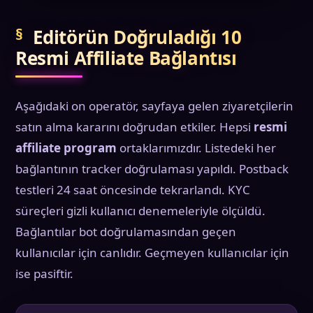
Editörün Doğruladığı 10
Resmi Affiliate Bağlantısı
Aşağıdaki on operatör, sayfaya gelen ziyaretçilerin
satın alma kararını doğrudan etkiler. Hepsi
resmi
affiliate program
ortaklarımızdır. Listedeki her
bağlantının tracker doğrulaması yapıldı. Postback
testleri 24 saat öncesinde tekrarlandı. KYC
süreçleri gizli kullanıcı denemeleriyle ölçüldü.
Bağlantılar bot doğrulamasından geçen
kullanıcılar için canlıdır. Geçmeyen kullanıcılar için
ise pasiftir.