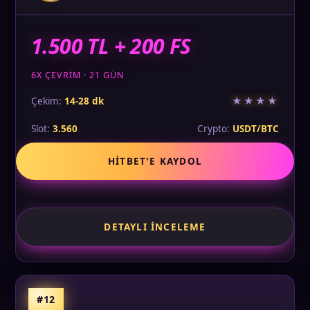
1.500 TL + 200 FS
6X ÇEVRIM · 21 GÜN
★★★★
Çekim:
14-28 dk
Slot:
3.560
Crypto:
USDT/BTC
HITBET'E KAYDOL
DETAYLI İNCELEME
#12