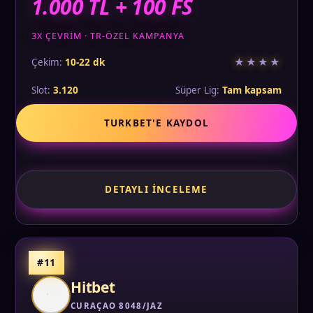
1.000 TL + 100 FS
3X ÇEVRIM · TR-ÖZEL KAMPANYA
★★★★
Çekim:
10-22 dk
Slot:
3.120
Süper Lig:
Tam kapsam
TURKBET'E KAYDOL
DETAYLI İNCELEME
#11
Hitbet
CURAÇAO 8048/JAZ