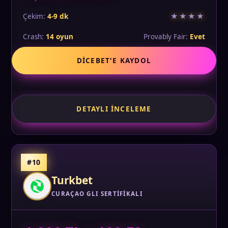
★★★★
Çekim:
4-9 dk
Crash:
14 oyun
Provably Fair:
Evet
DICEBET'E KAYDOL
DETAYLI İNCELEME
#10
Turkbet
CURAÇAO GLI SERTIFIKALI