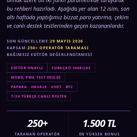
olmak üzere on iki farklı parametrede tarayarak
bu rehberi hazırladı. Aşağıda yer alan 12 isim, son
altı haftada yaptığımız bizzat para yatırma, çekim
ve canlı destek testlerinden geçen kazananlardır.
SON GÜNCELLEME:
29 MAYIS 2026
KAPSAM:
250+ OPERATÖR TARAMASI
BAĞIMSIZ EDITÖR DEĞERLENDIRMESI
EDITÖR ONAYLI
CURAÇAO 1668/JAZ
MOBIL PWA TEST EDILDI
PAPARA · HAVALE · USDT · BTC
7/24 TÜRKÇE CANLI DESTEK
250+
1.500 TL
TARANAN OPERATÖR
EN YÜKSEK BONUS