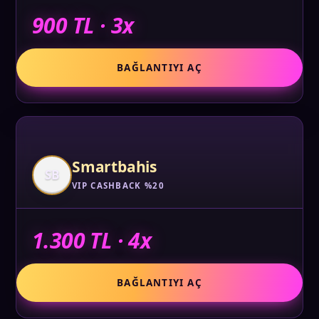
900 TL · 3x
BAĞLANTIYI AÇ
Smartbahis
SB
VIP CASHBACK %20
1.300 TL · 4x
BAĞLANTIYI AÇ