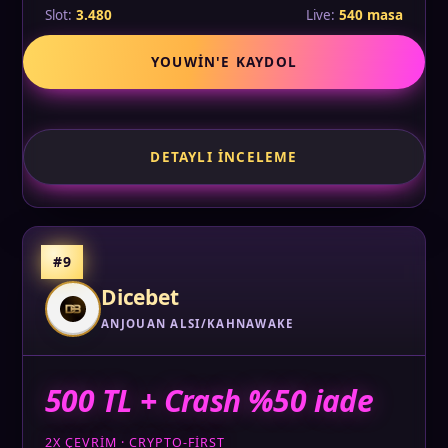
Slot:
3.480
Live:
540 masa
YOUWIN'E KAYDOL
DETAYLI İNCELEME
#9
Dicebet
ANJOUAN ALSI/KAHNAWAKE
500 TL + Crash %50 iade
2X ÇEVRIM · CRYPTO-FIRST