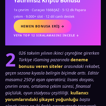
Yatırımsız Kripto Bonusu
1x çevrim · Curaçao 1668/JAZ · 5-12 dk Papara
çekim · 9.000+ slot · 12 dil canlı destek
HEMEN BONUSA ERIŞ →
VEYA TOP 12 SIRALAMASINI INCELE ↓
2
026 takvim yılının ikinci çeyreğine girerken
Türkiye iGaming pazarında
deneme
bonusu veren siteler
arasındaki rekabet,
geçen sezona kıyasla belirgin biçimde arttı. Editör
masamız 250'yi aşan operatörü; lisans dosyası,
çevrim oranı, ortalama çekim süresi, finansal
güçlülük, oyun stüdyosu çeşitliliği.
kullanıcı
yorumlarındaki şikayet yoğunluğu
başta