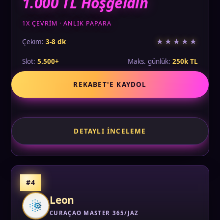
1.000 TL Hoşgeldin
1X ÇEVRIM · ANLIK PAPARA
★★★★★
Çekim:
3-8 dk
Slot:
5.500+
Maks. günlük:
250k TL
REKABET'E KAYDOL
DETAYLI İNCELEME
#4
Leon
CURAÇAO MASTER 365/JAZ