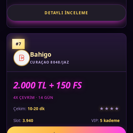
DETAYLI İNCELEME
#7
Bahigo
CURAÇAO 8048/JAZ
2.000 TL + 150 FS
4X ÇEVRIM · 14 GÜN
★★★★
Çekim:
10-20 dk
Slot:
3.940
VIP:
5 kademe