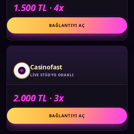
1.500 TL · 4x
BAĞLANTIYI AÇ
Casinofast
LIVE STÜDYO ODAKLI
2.000 TL · 3x
BAĞLANTIYI AÇ