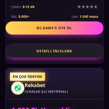
★★★★★
Çekim:
8-15 dk
Slot:
8.000+
Live:
1.040 masa
BC.GAME'E ÜYE OL
DETAYLI İNCELEME
EN ÇOK ÖDEYEN
Rekabet
CURAÇAO GLI SERTIFIKALI