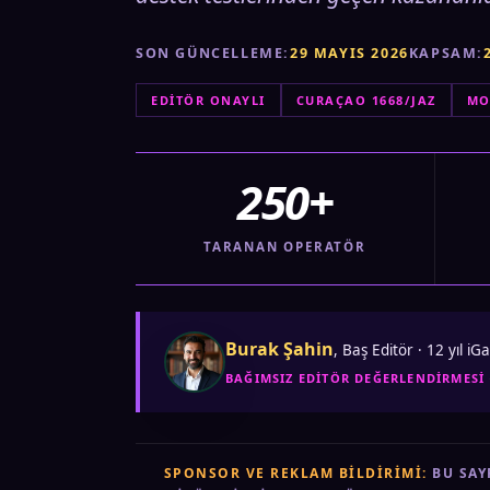
SON GÜNCELLEME:
29 MAYIS 2026
KAPSAM:
EDITÖR ONAYLI
CURAÇAO 1668/JAZ
MO
250+
TARANAN OPERATÖR
Burak Şahin
, Baş Editör · 12 yıl i
BAĞIMSIZ EDITÖR DEĞERLENDIRMESI
SPONSOR VE REKLAM BILDIRIMI:
BU SAY