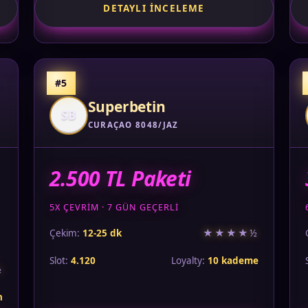
DETAYLI İNCELEME
#5
Superbetin
SB
CURAÇAO 8048/JAZ
2.500 TL Paketi
5X ÇEVRIM · 7 GÜN GEÇERLI
★★★★½
Çekim:
12-25 dk
Slot:
4.120
Loyalty:
10 kademe
½
n