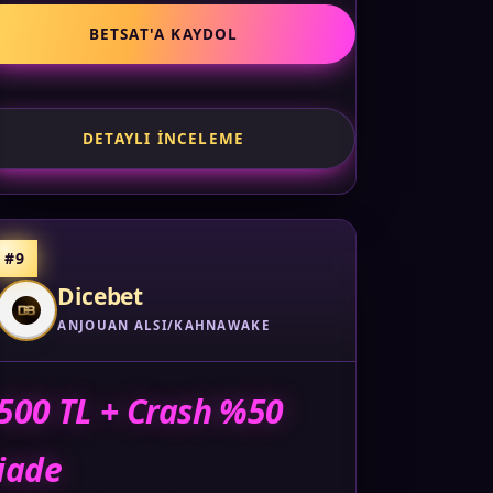
BETSAT'A KAYDOL
DETAYLI İNCELEME
#9
Dicebet
ANJOUAN ALSI/KAHNAWAKE
500 TL + Crash %50
iade