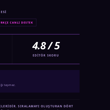
ESI
ÜRKÇE CANLI DESTEK
4.8 / 5
EDITÖR SKORU
iği taşımaz.
NKLERIDIR. SIRALAMAYI OLUŞTURAN DÖRT