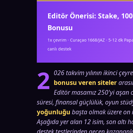
Editör Önerisi: Stake, 100
Bonusu
1x çevrim · Curaçao 1668/JAZ · 5-12 dk Papar
canlı destek
2
026 takvim yılının ikinci çey
bonusu veren siteler
arası
Editör masamız 250'yi aşan o
süresi, finansal güçlülük, oyun stüdy
yoğunluğu
başta olmak üzere on ik
Aşağıda yer alan 12 isim, son altı 
destek testlerinden geçen kazananla