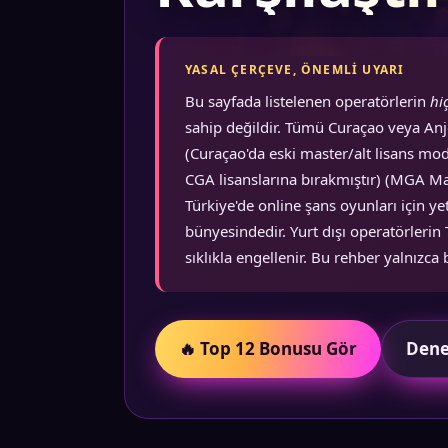
YASAL ÇERÇEVE, ÖNEMLI UYARI
Bu sayfada listelenen operatörlerin
hi
sahip değildir. Tümü Curaçao veya Anjoua
(Curaçao'da eski master/alt lisans mod
CGA lisanslarına bırakmıştır) (MGA Malt
Türkiye'de online şans oyunları için yetk
bünyesindedir. Yurt dışı operatörlerin
sıklıkla engellenir. Bu rehber yalnızca bi
🔥 Top 12 Bonusu Gör
Dene