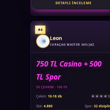
DETAYLI İNCELEME
#4
Leon
CURAÇAO MASTER 365/JAZ
750 TL Casino + 500
TL Spor
5X ÇEVRIM · 100 FS
★★★★
Çekim:
10-18 dk
Slot:
4.880
Spor:
32 disipli