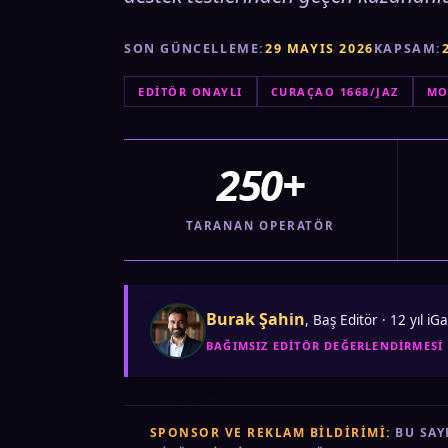
SON GÜNCELLEME:
29 MAYIS 2026
KAPSAM:
EDITÖR ONAYLI
CURAÇAO 1668/JAZ
MO
250+
TARANAN OPERATÖR
Burak Şahin
, Baş Editör · 12 yıl i
BAĞIMSIZ EDITÖR DEĞERLENDIRMESI
SPONSOR VE REKLAM BILDIRIMI:
BU SAY