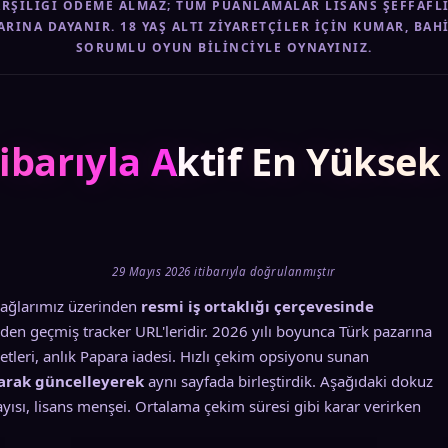
ŞILIĞI ÖDEME ALMAZ; TÜM PUANLAMALAR LISANS ŞEFFAFLIĞ
INA DAYANIR. 18 YAŞ ALTI ZIYARETÇILER IÇIN KUMAR, BAH
SORUMLU OYUN BILINCIYLE OYNAYINIZ.
ibarıyla Aktif En Yüksek
29 Mayıs 2026 itibarıyla doğrulanmıştır
e ağlarımız üzerinden
resmi iş ortaklığı çerçevesinde
den geçmiş tracker URL'leridir. 2026 yılı boyunca Türk pazarına
etleri, anlık Papara iadesi. Hızlı çekim opsiyonu sunan
larak güncelleyerek
aynı sayfada birleştirdik. Aşağıdaki dokuz
ayısı, lisans menşei. Ortalama çekim süresi gibi karar verirken