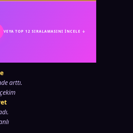
VEYA TOP 12 SIRALAMASINI INCELE ↓
e
de arttı.
 çekim
yet
adı.
anlı