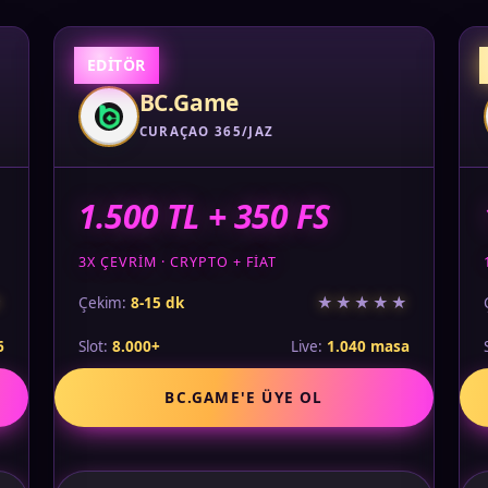
EDİTÖR
BC.Game
CURAÇAO 365/JAZ
1.500 TL + 350 FS
3X ÇEVRIM · CRYPTO + FIAT
★
★★★★★
Çekim:
8-15 dk
6
Slot:
8.000+
Live:
1.040 masa
BC.GAME'E ÜYE OL