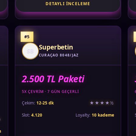
DETAYLI İNCELEME
#5
Superbetin
SB
CURAÇAO 8048/JAZ
2.500 TL Paketi
5X ÇEVRIM · 7 GÜN GEÇERLI
★★★★½
Çekim:
12-25 dk
Slot:
4.120
Loyalty:
10 kademe
½
n