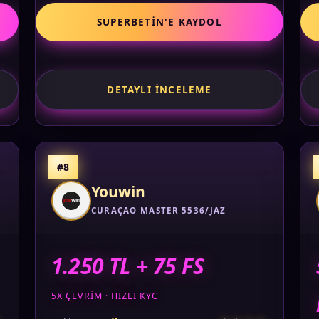
SUPERBETIN'E KAYDOL
DETAYLI İNCELEME
#8
Youwin
CURAÇAO MASTER 5536/JAZ
1.250 TL + 75 FS
5X ÇEVRIM · HIZLI KYC