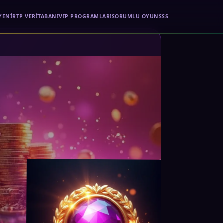
YENİ
RTP VERITABANI
VIP PROGRAMLARI
SORUMLU OYUN
SSS