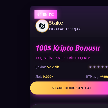
#1 EN İYİ
Stake
CURAÇAO 1668/JAZ
100$ Kripto Bonusu
1X ÇEVRIM · ANLIK KRIPTO ÇEKIM
★★★★
Çekim:
5-12 dk
Slot:
9.000+
RTP avg:
~%9
STAKE BONUSUNU AL