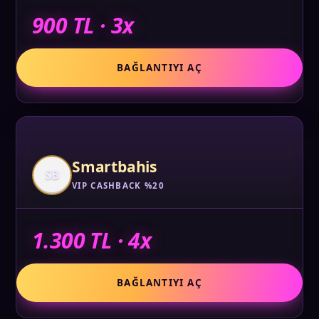
900 TL · 3x
BAĞLANTIYI AÇ
Smartbahis
SB
VIP CASHBACK %20
1.300 TL · 4x
BAĞLANTIYI AÇ