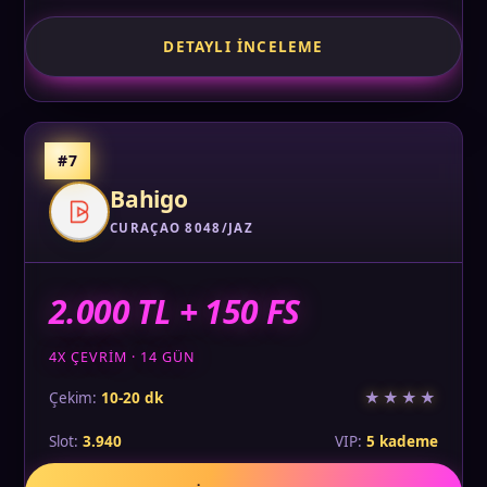
DETAYLI İNCELEME
#7
Bahigo
CURAÇAO 8048/JAZ
2.000 TL + 150 FS
4X ÇEVRIM · 14 GÜN
★★★★
Çekim:
10-20 dk
Slot:
3.940
VIP:
5 kademe