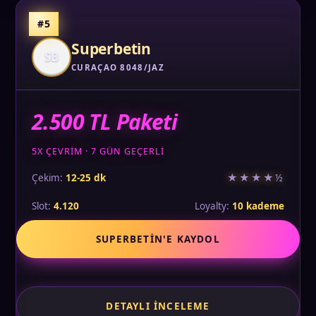
#5
Superbetin
SB
CURAÇAO 8048/JAZ
2.500 TL Paketi
5X ÇEVRIM · 7 GÜN GEÇERLI
★★★★½
Çekim:
12-25 dk
Slot:
4.120
Loyalty:
10 kademe
SUPERBETIN'E KAYDOL
DETAYLI İNCELEME