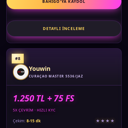
BAHIGO'YA KAYDOL
DETAYLI İNCELEME
#8
Youwin
CURAÇAO MASTER 5536/JAZ
1.250 TL + 75 FS
5X ÇEVRIM · HIZLI KYC
★★★★
Çekim:
8-15 dk