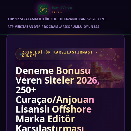
BonusVeren
F
ATLAS
TOP 12 SIRALAMA
EDITÖR TERCIHI
KAZANDIRAN 5
2026 YENİ
RTP VERITABANI
VIP PROGRAMLARI
SORUMLU OYUN
SSS
2026 EDITÖR KARŞILAŞTIRMASI ·
GÜNCEL
Deneme Bonusu
Veren Siteler 2026,
250+
Curaçao/Anjouan
Lisanslı Offshore
Marka Editör
Karşılaştırması