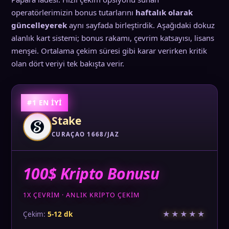
operatörlerimizin bonus tutarlarını
haftalık olarak
güncelleyerek
aynı sayfada birleştirdik. Aşağıdaki dokuz
alanlık kart sistemi; bonus rakamı, çevrim katsayısı, lisans
menşei. Ortalama çekim süresi gibi karar verirken kritik
olan dört veriyi tek bakışta verir.
#1 EN İYİ
Stake
CURAÇAO 1668/JAZ
100$ Kripto Bonusu
1X ÇEVRIM · ANLIK KRIPTO ÇEKIM
★★★★★
Çekim:
5-12 dk