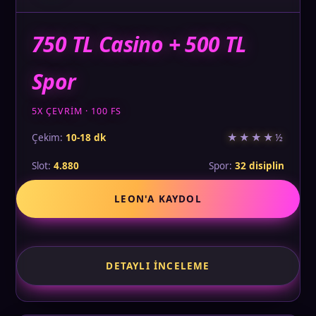
750 TL Casino + 500 TL
Spor
5X ÇEVRIM · 100 FS
★★★★½
Çekim:
10-18 dk
Slot:
4.880
Spor:
32 disiplin
LEON'A KAYDOL
DETAYLI İNCELEME