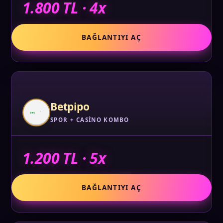
1.800 TL · 4x
BAĞLANTIYI AÇ
Betpipo
SPOR + CASINO KOMBO
1.200 TL · 5x
BAĞLANTIYI AÇ