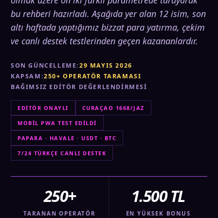
olmak üzere on iki farklı parametrede tarayarak
bu rehberi hazırladı. Aşağıda yer alan 12 isim, son
altı haftada yaptığımız bizzat para yatırma, çekim
ve canlı destek testlerinden geçen kazananlardır.
SON GÜNCELLEME:
29 MAYIS 2026
KAPSAM:
250+ OPERATÖR TARAMASI
BAĞIMSIZ EDITÖR DEĞERLENDIRMESI
EDITÖR ONAYLI
CURAÇAO 1668/JAZ
MOBIL PWA TEST EDILDI
PAPARA · HAVALE · USDT · BTC
7/24 TÜRKÇE CANLI DESTEK
250+
1.500 TL
TARANAN OPERATÖR
EN YÜKSEK BONUS