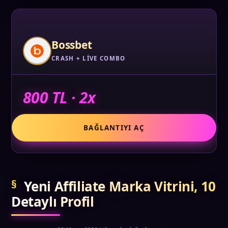
Bossbet
CRASH + LIVE COMBO
800 TL · 2x
BAĞLANTIYI AÇ
Yeni Affiliate Marka Vitrini, 10
Detaylı Profil