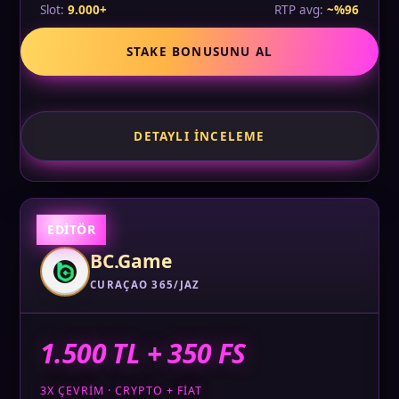
Slot:
9.000+
RTP avg:
~%96
STAKE BONUSUNU AL
DETAYLI İNCELEME
EDİTÖR
BC.Game
CURAÇAO 365/JAZ
1.500 TL + 350 FS
3X ÇEVRIM · CRYPTO + FIAT