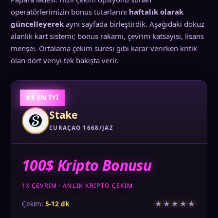
operatörlerimizin bonus tutarlarını
haftalık olarak
güncelleyerek
aynı sayfada birleştirdik. Aşağıdaki dokuz
alanlık kart sistemi; bonus rakamı, çevrim katsayısı, lisans
menşei. Ortalama çekim süresi gibi karar verirken kritik
olan dört veriyi tek bakışta verir.
#1 EN İYİ
Stake
CURAÇAO 1668/JAZ
100$ Kripto Bonusu
1X ÇEVRIM · ANLIK KRIPTO ÇEKIM
★★★★★
Çekim:
5-12 dk