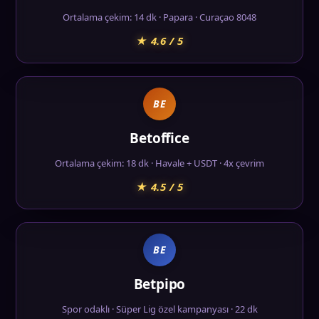
Ortalama çekim: 14 dk · Papara · Curaçao 8048
★ 4.6 / 5
Betoffice
Ortalama çekim: 18 dk · Havale + USDT · 4x çevrim
★ 4.5 / 5
Betpipo
Spor odaklı · Süper Lig özel kampanyası · 22 dk