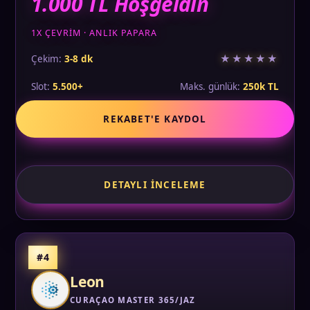
1.000 TL Hoşgeldin
1X ÇEVRIM · ANLIK PAPARA
★★★★★
Çekim:
3-8 dk
Slot:
5.500+
Maks. günlük:
250k TL
REKABET'E KAYDOL
DETAYLI İNCELEME
#4
Leon
CURAÇAO MASTER 365/JAZ