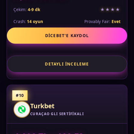
★★★★
Çekim:
4-9 dk
Crash:
14 oyun
Provably Fair:
Evet
DICEBET'E KAYDOL
DETAYLI İNCELEME
#10
Turkbet
CURAÇAO GLI SERTIFIKALI