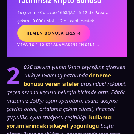
Yatırımsız Kripto Bonusu
1x çevrim · Curaçao 1668/JAZ · 5-12 dk Papara
çekim · 9.000+ slot · 12 dil canlı destek
HEMEN BONUSA ERIŞ →
VEYA TOP 12 SIRALAMASINI INCELE ↓
2
026 takvim yılının ikinci çeyreğine girerken
Türkiye iGaming pazarında
deneme
bonusu veren siteler
arasındaki rekabet,
geçen sezona kıyasla belirgin biçimde arttı. Editör
masamız 250'yi aşan operatörü; lisans dosyası,
çevrim oranı, ortalama çekim süresi, finansal
güçlülük, oyun stüdyosu çeşitliliği.
kullanıcı
yorumlarındaki şikayet yoğunluğu
başta