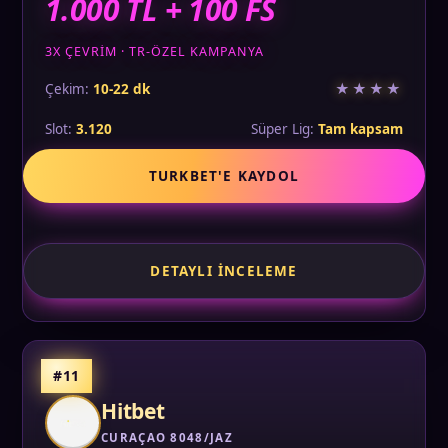
1.000 TL + 100 FS
3X ÇEVRIM · TR-ÖZEL KAMPANYA
★★★★
Çekim:
10-22 dk
Slot:
3.120
Süper Lig:
Tam kapsam
TURKBET'E KAYDOL
DETAYLI İNCELEME
#11
Hitbet
CURAÇAO 8048/JAZ