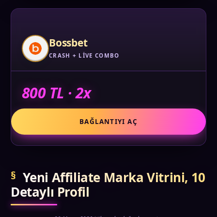
Bossbet
CRASH + LIVE COMBO
800 TL · 2x
BAĞLANTIYI AÇ
Yeni Affiliate Marka Vitrini, 10
Detaylı Profil