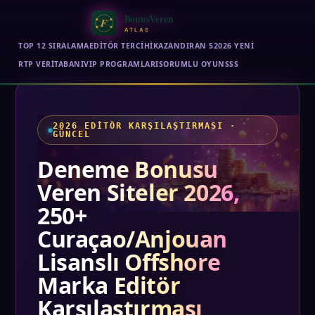
BonusVeren
F
ATLAS
TOP 12 SIRALAMA
EDITÖR TERCIHI
KAZANDIRAN 5
2026 YENİ
RTP VERITABANI
VIP PROGRAMLARI
SORUMLU OYUN
SSS
2026 EDITÖR KARŞILAŞTIRMASI ·
GÜNCEL
Deneme Bonusu
Veren Siteler 2026,
250+
Curaçao/Anjouan
Lisanslı Offshore
Marka Editör
Karşılaştırması