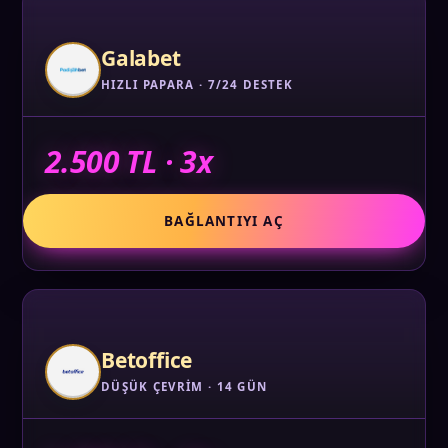
Galabet
HIZLI PAPARA · 7/24 DESTEK
2.500 TL · 3x
BAĞLANTIYI AÇ
Betoffice
DÜŞÜK ÇEVRIM · 14 GÜN