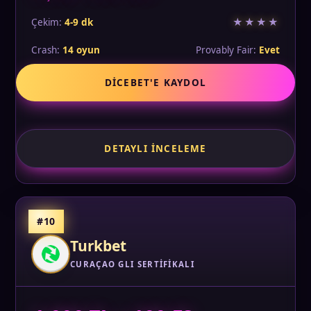
★★★★
Çekim:
4-9 dk
Crash:
14 oyun
Provably Fair:
Evet
DICEBET'E KAYDOL
DETAYLI İNCELEME
#10
Turkbet
CURAÇAO GLI SERTIFIKALI