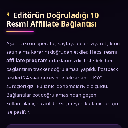
Editörün Doğruladığı 10
Resmi Affiliate Bağlantısı
Aşağıdaki on operatör, sayfaya gelen ziyaretçilerin
satın alma kararını doğrudan etkiler. Hepsi
resmi
affiliate program
ortaklarımızdır. Listedeki her
bağlantının tracker doğrulaması yapıldı. Postback
testleri 24 saat öncesinde tekrarlandı. KYC
süreçleri gizli kullanıcı denemeleriyle ölçüldü.
Bağlantılar bot doğrulamasından geçen
kullanıcılar için canlıdır. Geçmeyen kullanıcılar için
ise pasiftir.