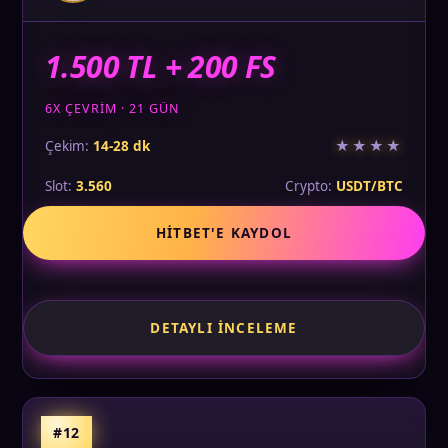
1.500 TL + 200 FS
6X ÇEVRIM · 21 GÜN
★★★★
Çekim:
14-28 dk
Slot:
3.560
Crypto:
USDT/BTC
HITBET'E KAYDOL
DETAYLI İNCELEME
#12