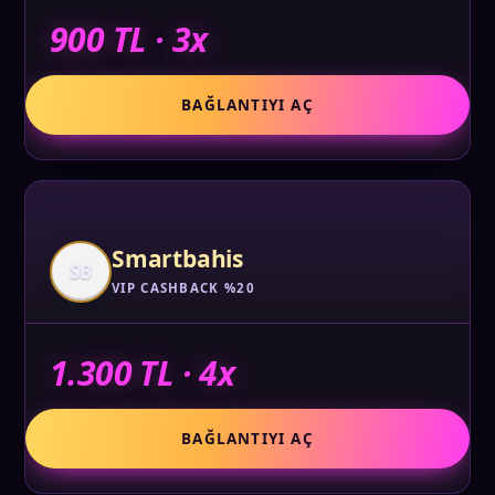
900 TL · 3x
BAĞLANTIYI AÇ
Smartbahis
SB
VIP CASHBACK %20
1.300 TL · 4x
BAĞLANTIYI AÇ