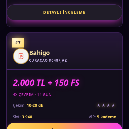
DETAYLI İNCELEME
#7
Bahigo
CURAÇAO 8048/JAZ
2.000 TL + 150 FS
4X ÇEVRIM · 14 GÜN
★★★★
Çekim:
10-20 dk
Slot:
3.940
VIP:
5 kademe