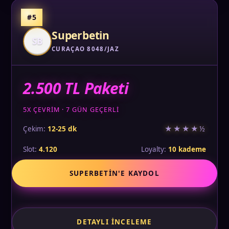
#5
Superbetin
SB
CURAÇAO 8048/JAZ
2.500 TL Paketi
5X ÇEVRIM · 7 GÜN GEÇERLI
★★★★½
Çekim:
12-25 dk
Slot:
4.120
Loyalty:
10 kademe
SUPERBETIN'E KAYDOL
DETAYLI İNCELEME