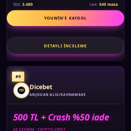
Slot:
3.480
Live:
540 masa
YOUWIN'E KAYDOL
DETAYLI İNCELEME
#9
Dicebet
ANJOUAN ALSI/KAHNAWAKE
500 TL + Crash %50 iade
2X ÇEVRIM · CRYPTO-FIRST