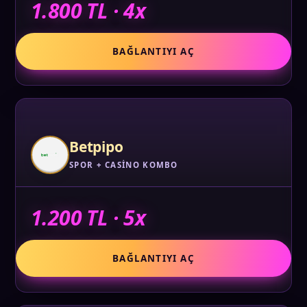
1.800 TL · 4x
BAĞLANTIYI AÇ
Betpipo
SPOR + CASINO KOMBO
1.200 TL · 5x
BAĞLANTIYI AÇ