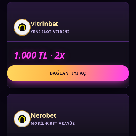
Vitrinbet
YENI SLOT VITRINI
1.000 TL · 2x
BAĞLANTIYI AÇ
Nerobet
MOBIL-FIRST ARAYÜZ