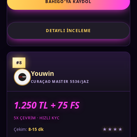
BAHIGO'YA KAYDOL
DETAYLI İNCELEME
#8
Youwin
CURAÇAO MASTER 5536/JAZ
1.250 TL + 75 FS
5X ÇEVRIM · HIZLI KYC
★★★★
Çekim:
8-15 dk