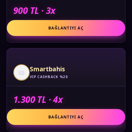
900 TL · 3x
BAĞLANTIYI AÇ
Smartbahis
SB
VIP CASHBACK %20
1.300 TL · 4x
BAĞLANTIYI AÇ