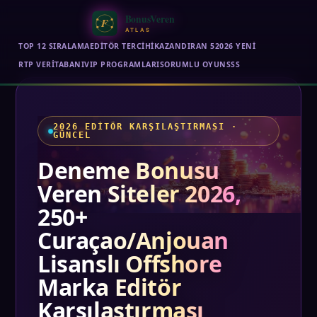
BonusVeren
F
ATLAS
TOP 12 SIRALAMA
EDITÖR TERCIHI
KAZANDIRAN 5
2026 YENİ
RTP VERITABANI
VIP PROGRAMLARI
SORUMLU OYUN
SSS
2026 EDITÖR KARŞILAŞTIRMASI ·
GÜNCEL
Deneme Bonusu
Veren Siteler 2026,
250+
Curaçao/Anjouan
Lisanslı Offshore
Marka Editör
Karşılaştırması