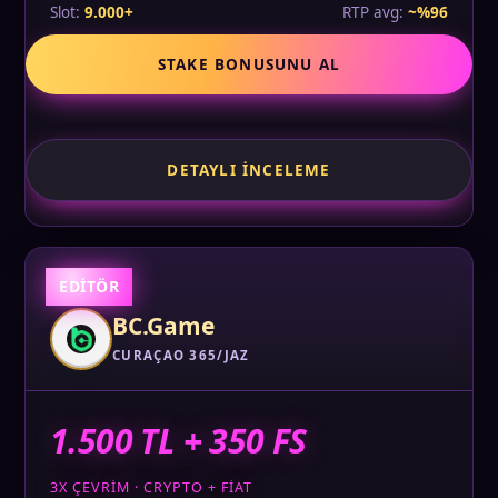
Slot:
9.000+
RTP avg:
~%96
STAKE BONUSUNU AL
DETAYLI İNCELEME
EDİTÖR
BC.Game
CURAÇAO 365/JAZ
1.500 TL + 350 FS
3X ÇEVRIM · CRYPTO + FIAT