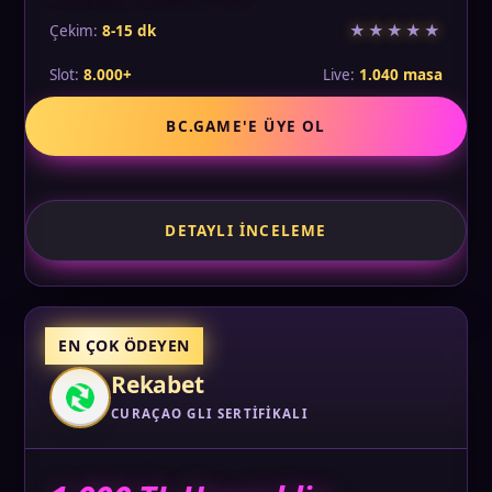
★★★★★
Çekim:
8-15 dk
Slot:
8.000+
Live:
1.040 masa
BC.GAME'E ÜYE OL
DETAYLI İNCELEME
EN ÇOK ÖDEYEN
Rekabet
CURAÇAO GLI SERTIFIKALI