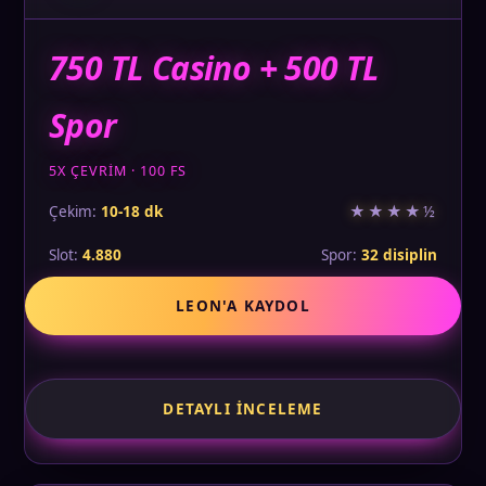
750 TL Casino + 500 TL
Spor
5X ÇEVRIM · 100 FS
★★★★½
Çekim:
10-18 dk
Slot:
4.880
Spor:
32 disiplin
LEON'A KAYDOL
DETAYLI İNCELEME