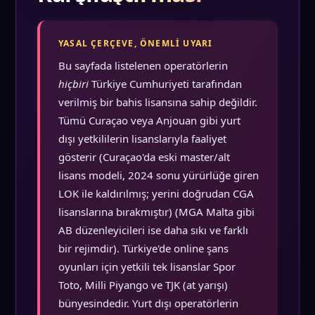
YASAL ÇERÇEVE, ÖNEMLI UYARI
Bu sayfada listelenen operatörlerin
hiçbiri
Türkiye Cumhuriyeti tarafından
verilmiş bir bahis lisansına sahip değildir.
Tümü Curaçao veya Anjouan gibi yurt
dışı yetkililerin lisanslarıyla faaliyet
gösterir (Curaçao'da eski master/alt
lisans modeli, 2024 sonu yürürlüğe giren
LOK ile kaldırılmış; yerini doğrudan CGA
lisanslarına bırakmıştır) (MGA Malta gibi
AB düzenleyicileri ise daha sıkı ve farklı
bir rejimdir). Türkiye'de online şans
oyunları için yetkili tek lisanslar Spor
Toto, Milli Piyango ve TJK (at yarışı)
bünyesindedir. Yurt dışı operatörlerin