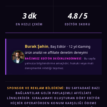
3 dk
4.8 / 5
EN HIZLI ÇEKIM
EDITÖR SKORU
Burak Şahin
, Baş Editör · 12 yıl iGaming
ürün analizi ve affiliate denetim deneyimi
BAĞIMSIZ EDITÖR DEĞERLENDIRMESI
· Bu sayfa
yalnızca bilgilendirme amaçlıdır; hukuki veya mali
danışmanlık niteliği taşımaz.
SPONSOR VE REKLAM BILDIRIMI:
BU SAYFADAKI BAZI
BAĞLANTILAR GELIR PAYLAŞIMLI AFFILIATE
LINKLERIDIR. SIRALAMAYI OLUŞTURAN DÖRT EDITÖR
HIÇBIR OPERATÖRDEN KONUM KARŞILIĞI ÖDEME