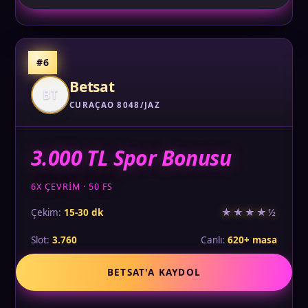
#6
Betsat
BT
CURAÇAO 8048/JAZ
3.000 TL Spor Bonusu
6X ÇEVRIM · 50 FS
★★★★½
Çekim:
15-30 dk
Slot:
3.760
Canlı:
620+ masa
BETSAT'A KAYDOL