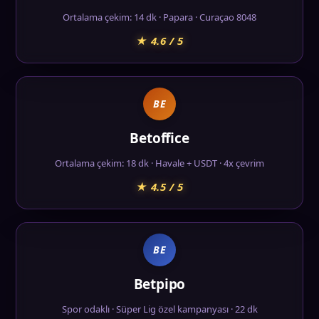
Ortalama çekim: 14 dk · Papara · Curaçao 8048
★ 4.6 / 5
Betoffice
Ortalama çekim: 18 dk · Havale + USDT · 4x çevrim
★ 4.5 / 5
Betpipo
Spor odaklı · Süper Lig özel kampanyası · 22 dk