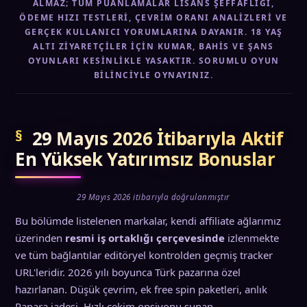
ALMAZ; TÜM PUANLAMALAR LISANS ŞEFFAFLIĞI,
ÖDEME HIZI TESTLERI, ÇEVRIM ORANI ANALIZLERI VE
GERÇEK KULLANICI YORUMLARINA DAYANIR. 18 YAŞ
ALTI ZIYARETÇILER IÇIN KUMAR, BAHIS VE ŞANS
OYUNLARI KESINLIKLE YASAKTIR. SORUMLU OYUN
BILINCIYLE OYNAYINIZ.
29 Mayıs 2026 İtibarıyla Aktif
En Yüksek Yatırımsız Bonuslar
29 Mayıs 2026 itibarıyla doğrulanmıştır
Bu bölümde listelenen markalar, kendi affiliate ağlarımız
üzerinden
resmi iş ortaklığı çerçevesinde
izlenmekte
ve tüm bağlantılar editöryel kontrolden geçmiş tracker
URL'leridir. 2026 yılı boyunca Türk pazarına özel
hazırlanan. Düşük çevrim, ek free spin paketleri, anlık
Papara iadesi. Hızlı çekim opsiyonu sunan