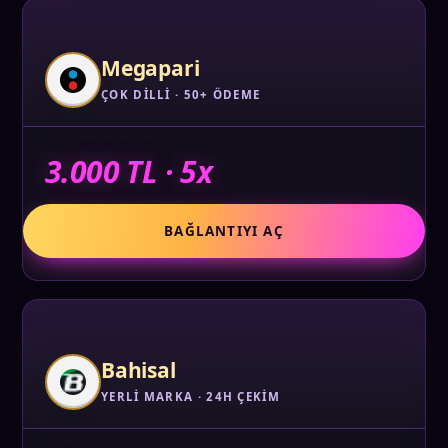
Megapari
ÇOK DILLI · 50+ ÖDEME
3.000 TL · 5x
BAĞLANTIYI AÇ
Bahisal
YERLI MARKA · 24H ÇEKIM