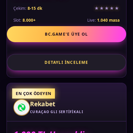
★★★★★
Çekim:
8-15 dk
Slot:
8.000+
Live:
1.040 masa
BC.GAME'E ÜYE OL
DETAYLI İNCELEME
EN ÇOK ÖDEYEN
Rekabet
CURAÇAO GLI SERTIFIKALI