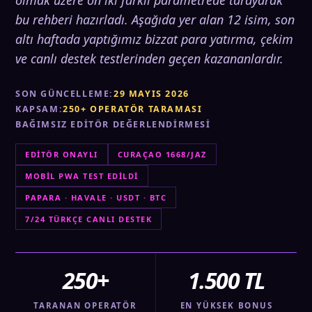
olmak üzere on iki farklı parametrede tarayarak
bu rehberi hazırladı. Aşağıda yer alan 12 isim, son
altı haftada yaptığımız bizzat para yatırma, çekim
ve canlı destek testlerinden geçen kazananlardır.
SON GÜNCELLEME:
29 MAYIS 2026
KAPSAM:
250+ OPERATÖR TARAMASI
BAĞIMSIZ EDITÖR DEĞERLENDIRMESI
EDITÖR ONAYLI
CURAÇAO 1668/JAZ
MOBIL PWA TEST EDILDI
PAPARA · HAVALE · USDT · BTC
7/24 TÜRKÇE CANLI DESTEK
250+
1.500 TL
TARANAN OPERATÖR
EN YÜKSEK BONUS