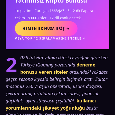
Yatırımsız Kripto Bonusu
1x çevrim · Curaçao 1668/JAZ · 5-12 dk Papara
çekim · 9.000+ slot · 12 dil canlı destek
HEMEN BONUSA ERIŞ →
VEYA TOP 12 SIRALAMASINI INCELE ↓
2
026 takvim yılının ikinci çeyreğine girerken
Türkiye iGaming pazarında
deneme
bonusu veren siteler
arasındaki rekabet,
geçen sezona kıyasla belirgin biçimde arttı. Editör
masamız 250'yi aşan operatörü; lisans dosyası,
çevrim oranı, ortalama çekim süresi, finansal
güçlülük, oyun stüdyosu çeşitliliği.
kullanıcı
yorumlarındaki şikayet yoğunluğu
başta