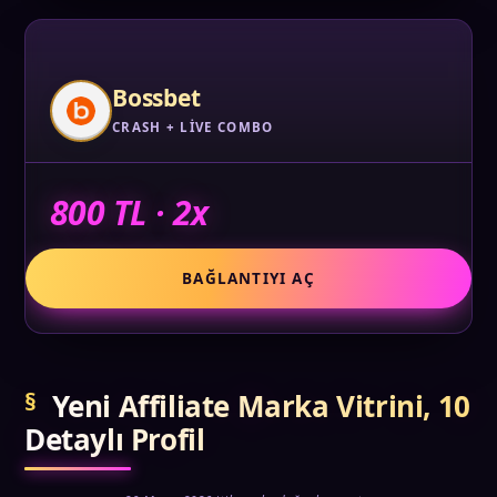
Bossbet
CRASH + LIVE COMBO
800 TL · 2x
BAĞLANTIYI AÇ
Yeni Affiliate Marka Vitrini, 10
Detaylı Profil