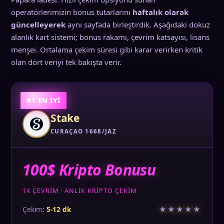
operatörlerimizin bonus tutarlarını
haftalık olarak
güncelleyerek
aynı sayfada birleştirdik. Aşağıdaki dokuz
alanlık kart sistemi; bonus rakamı, çevrim katsayısı, lisans
menşei. Ortalama çekim süresi gibi karar verirken kritik
olan dört veriyi tek bakışta verir.
#1 EN İYİ
Stake
CURAÇAO 1668/JAZ
100$ Kripto Bonusu
1X ÇEVRIM · ANLIK KRIPTO ÇEKIM
★★★★★
Çekim:
5-12 dk