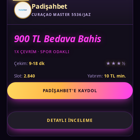
Padişahbet
CURAÇAO MASTER 5536/JAZ
900 TL Bedava Bahis
1X ÇEVRIM · SPOR ODAKLI
★★★½
Çekim:
9-18 dk
Slot:
2.840
Yatırım:
10 TL min.
PADIŞAHBET'E KAYDOL
DETAYLI İNCELEME