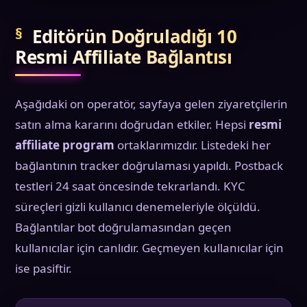
Editörün Doğruladığı 10
Resmi Affiliate Bağlantısı
Aşağıdaki on operatör, sayfaya gelen ziyaretçilerin
satın alma kararını doğrudan etkiler. Hepsi
resmi
affiliate program
ortaklarımızdır. Listedeki her
bağlantının tracker doğrulaması yapıldı. Postback
testleri 24 saat öncesinde tekrarlandı. KYC
süreçleri gizli kullanıcı denemeleriyle ölçüldü.
Bağlantılar bot doğrulamasından geçen
kullanıcılar için canlıdır. Geçmeyen kullanıcılar için
ise pasiftir.