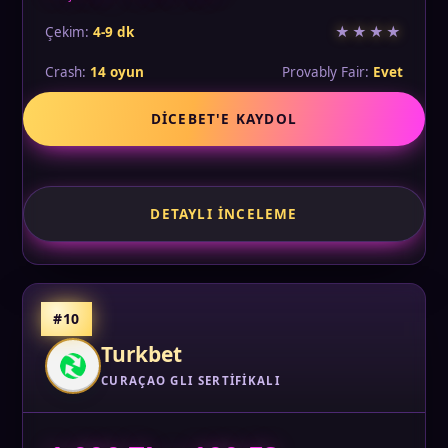
★★★★
Çekim:
4-9 dk
Crash:
14 oyun
Provably Fair:
Evet
DICEBET'E KAYDOL
DETAYLI İNCELEME
#10
Turkbet
CURAÇAO GLI SERTIFIKALI