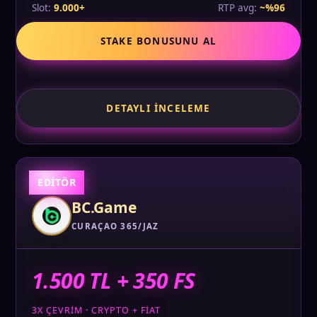
Slot:
9.000+
RTP avg:
~%96
STAKE BONUSUNU AL
DETAYLI İNCELEME
EDİTÖR
BC.Game
CURAÇAO 365/JAZ
1.500 TL + 350 FS
3X ÇEVRIM · CRYPTO + FIAT