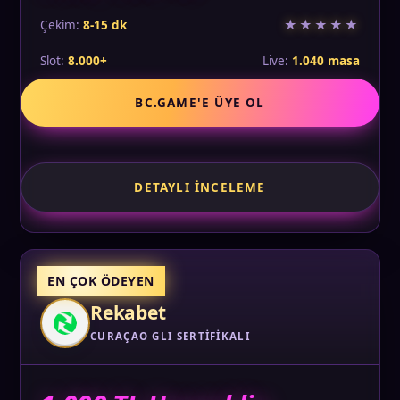
★★★★★
Çekim:
8-15 dk
Slot:
8.000+
Live:
1.040 masa
BC.GAME'E ÜYE OL
DETAYLI İNCELEME
EN ÇOK ÖDEYEN
Rekabet
CURAÇAO GLI SERTIFIKALI