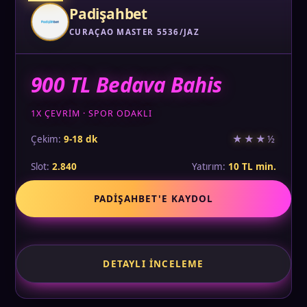
Padişahbet
CURAÇAO MASTER 5536/JAZ
900 TL Bedava Bahis
1X ÇEVRIM · SPOR ODAKLI
★★★½
Çekim:
9-18 dk
Slot:
2.840
Yatırım:
10 TL min.
PADIŞAHBET'E KAYDOL
DETAYLI İNCELEME