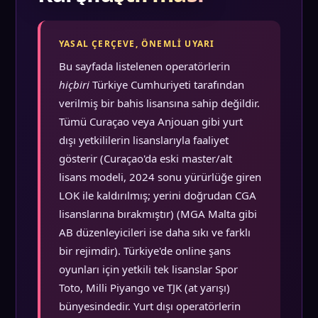
YASAL ÇERÇEVE, ÖNEMLI UYARI
Bu sayfada listelenen operatörlerin
hiçbiri
Türkiye Cumhuriyeti tarafından
verilmiş bir bahis lisansına sahip değildir.
Tümü Curaçao veya Anjouan gibi yurt
dışı yetkililerin lisanslarıyla faaliyet
gösterir (Curaçao'da eski master/alt
lisans modeli, 2024 sonu yürürlüğe giren
LOK ile kaldırılmış; yerini doğrudan CGA
lisanslarına bırakmıştır) (MGA Malta gibi
AB düzenleyicileri ise daha sıkı ve farklı
bir rejimdir). Türkiye'de online şans
oyunları için yetkili tek lisanslar Spor
Toto, Milli Piyango ve TJK (at yarışı)
bünyesindedir. Yurt dışı operatörlerin