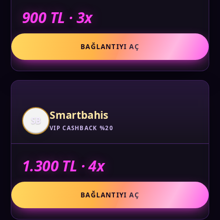
900 TL · 3x
BAĞLANTIYI AÇ
Smartbahis
SB
VIP CASHBACK %20
1.300 TL · 4x
BAĞLANTIYI AÇ