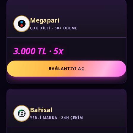
Megapari
ÇOK DILLI · 50+ ÖDEME
3.000 TL · 5x
BAĞLANTIYI AÇ
Bahisal
YERLI MARKA · 24H ÇEKIM