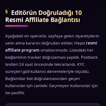
Editörün Doğruladığı 10
Resmi Affiliate Bağlantısı
Aşağıdaki on operatör, sayfaya gelen ziyaretçilerin
satın alma kararını doğrudan etkiler. Hepsi
resmi
affiliate program
ortaklarımızdır. Listedeki her
bağlantının tracker doğrulaması yapıldı. Postback
testleri 24 saat öncesinde tekrarlandı. KYC
süreçleri gizli kullanıcı denemeleriyle ölçüldü.
Bağlantılar bot doğrulamasından geçen
kullanıcılar için canlıdır. Geçmeyen kullanıcılar için
ise pasiftir.