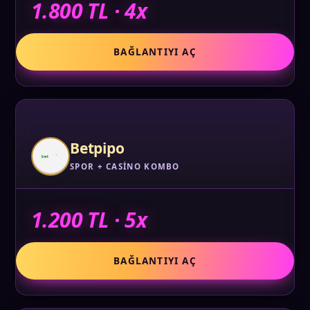
1.800 TL · 4x
BAĞLANTIYI AÇ
Betpipo
SPOR + CASINO KOMBO
1.200 TL · 5x
BAĞLANTIYI AÇ