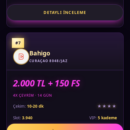
DETAYLI İNCELEME
#7
Bahigo
CURAÇAO 8048/JAZ
2.000 TL + 150 FS
4X ÇEVRIM · 14 GÜN
★★★★
Çekim:
10-20 dk
Slot:
3.940
VIP:
5 kademe