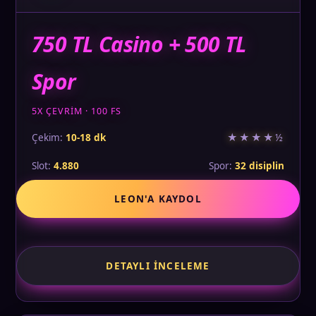
750 TL Casino + 500 TL
Spor
5X ÇEVRIM · 100 FS
★★★★½
Çekim:
10-18 dk
Slot:
4.880
Spor:
32 disiplin
LEON'A KAYDOL
DETAYLI İNCELEME