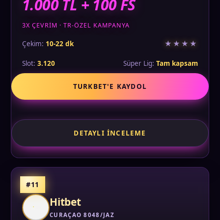
1.000 TL + 100 FS
3X ÇEVRIM · TR-ÖZEL KAMPANYA
★★★★
Çekim:
10-22 dk
Slot:
3.120
Süper Lig:
Tam kapsam
TURKBET'E KAYDOL
DETAYLI İNCELEME
#11
Hitbet
CURAÇAO 8048/JAZ