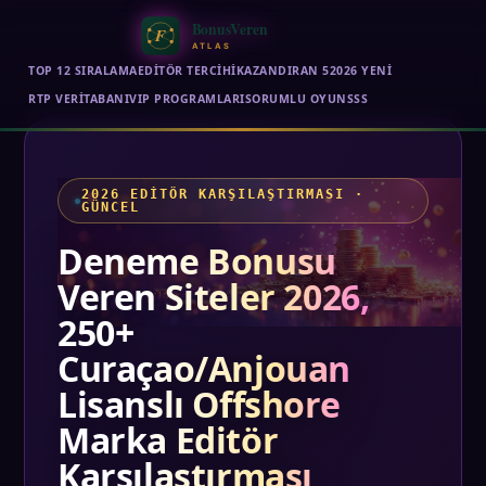
BonusVeren
F
ATLAS
TOP 12 SIRALAMA
EDITÖR TERCIHI
KAZANDIRAN 5
2026 YENİ
RTP VERITABANI
VIP PROGRAMLARI
SORUMLU OYUN
SSS
2026 EDITÖR KARŞILAŞTIRMASI ·
GÜNCEL
Deneme Bonusu
Veren Siteler 2026,
250+
Curaçao/Anjouan
Lisanslı Offshore
Marka Editör
Karşılaştırması