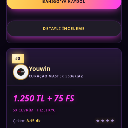
BAHIGO'YA KAYDOL
DETAYLI İNCELEME
#8
Youwin
CURAÇAO MASTER 5536/JAZ
1.250 TL + 75 FS
5X ÇEVRIM · HIZLI KYC
★★★★
Çekim:
8-15 dk