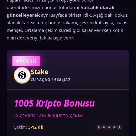
operatörlerimizin bonus tutarlarını
haftalık olarak
güncelleyerek
aynı sayfada birleştirdik. Aşağıdaki dokuz
alanlık kart sistemi; bonus rakamı, çevrim katsayısı, lisans
menşei. Ortalama çekim süresi gibi karar verirken kritik
olan dört veriyi tek bakışta verir.
#1 EN İYİ
Stake
CURAÇAO 1668/JAZ
100$ Kripto Bonusu
1X ÇEVRIM · ANLIK KRIPTO ÇEKIM
★★★★★
Çekim:
5-12 dk