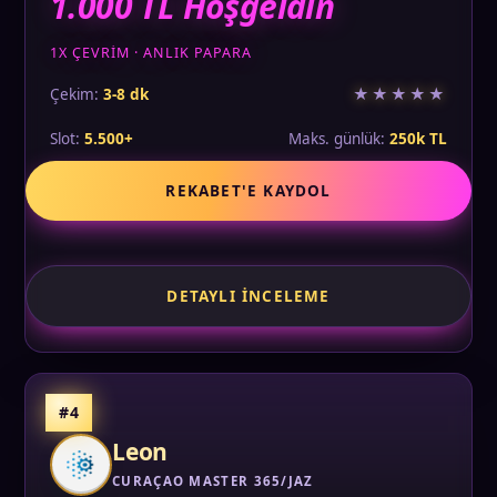
1.000 TL Hoşgeldin
1X ÇEVRIM · ANLIK PAPARA
★★★★★
Çekim:
3-8 dk
Slot:
5.500+
Maks. günlük:
250k TL
REKABET'E KAYDOL
DETAYLI İNCELEME
#4
Leon
CURAÇAO MASTER 365/JAZ