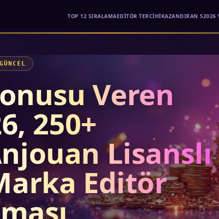
TOP 12 SIRALAMA
EDITÖR TERCIHI
KAZANDIRAN 5
2026 
GÜNCEL
onusu Veren
26, 250+
njouan Lisanslı
Marka Editör
rması