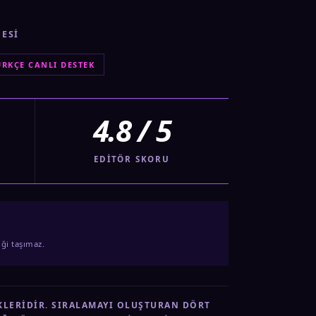
ESI
ÜRKÇE CANLI DESTEK
4.8 / 5
EDITÖR SKORU
iği taşımaz.
NKLERIDIR. SIRALAMAYI OLUŞTURAN DÖRT