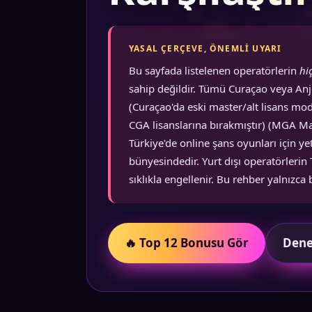
YASAL ÇERÇEVE, ÖNEMLI UYARI
Bu sayfada listelenen operatörlerin
hi
sahip değildir. Tümü Curaçao veya Anjoua
(Curaçao'da eski master/alt lisans mod
CGA lisanslarına bırakmıştır) (MGA Malt
Türkiye'de online şans oyunları için yetk
bünyesindedir. Yurt dışı operatörlerin
sıklıkla engellenir. Bu rehber yalnızca bi
🔥 Top 12 Bonusu Gör
Dene