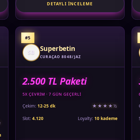
DETAYLI İNCELEME
#5
Superbetin
SB
CURAÇAO 8048/JAZ
2.500 TL Paketi
5X ÇEVRIM · 7 GÜN GEÇERLI
★★★★½
Çekim:
12-25 dk
Slot:
4.120
Loyalty:
10 kademe
½
n