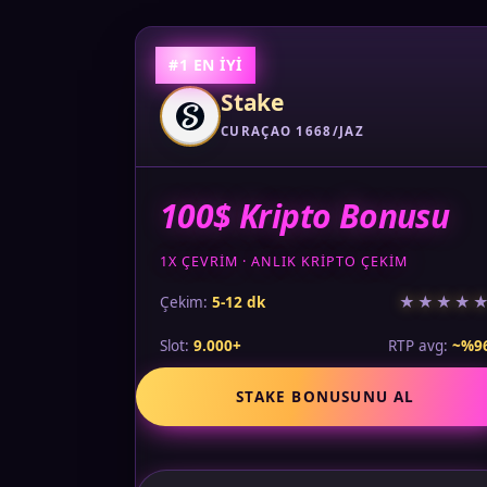
#1 EN İYİ
Stake
CURAÇAO 1668/JAZ
100$ Kripto Bonusu
1X ÇEVRIM · ANLIK KRIPTO ÇEKIM
★★★★
Çekim:
5-12 dk
Slot:
9.000+
RTP avg:
~%9
STAKE BONUSUNU AL