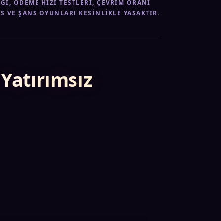
I, ÖDEME HIZI TESTLERI, ÇEVRIM ORANI
IS VE ŞANS OYUNLARI KESINLIKLE YASAKTIR.
 Yatırımsız