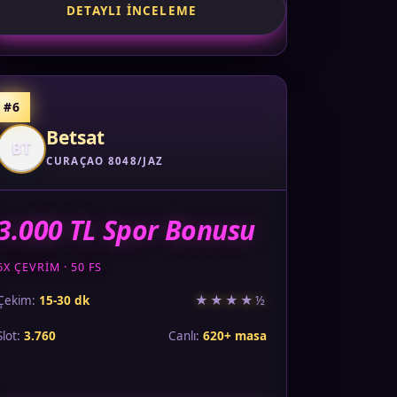
DETAYLI İNCELEME
#6
Betsat
BT
CURAÇAO 8048/JAZ
3.000 TL Spor Bonusu
6X ÇEVRIM · 50 FS
★★★★½
Çekim:
15-30 dk
Slot:
3.760
Canlı:
620+ masa