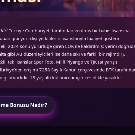
çbiri
Türkiye Cumhuriyeti tarafından verilmiş bir bahis lisansına
n gibi yurt dışı yetkililerin lisanslarıyla faaliyet gösterir
eli, 2024 sonu yürürlüğe giren LOK ile kaldırılmış; yerini doğrud
a gibi AB düzenleyicileri ise daha sıkı ve farklı bir rejimdir).
ili tek lisanslar Spor Toto, Milli Piyango ve TJK (at yarışı)
 Türkiye'den erişimi 7258 Sayılı Kanun çerçevesinde BTK tarafında
lgi amaçlıdır. 18 yaş altı kullanıcılar için kesinlikle yasaktır.
me Bonusu Nedir?