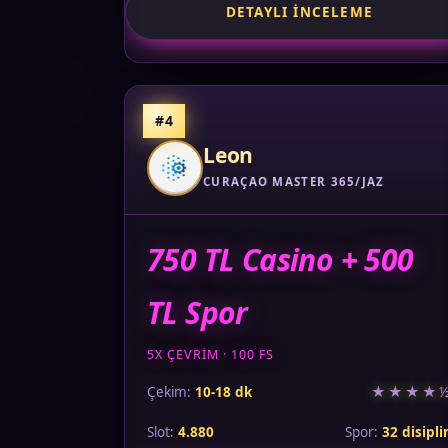
DETAYLI İNCELEME
#4
Leon
CURAÇAO MASTER 365/JAZ
750 TL Casino + 500
TL Spor
5X ÇEVRIM · 100 FS
★★★★
Çekim:
10-18 dk
Slot:
4.880
Spor:
32 disipli