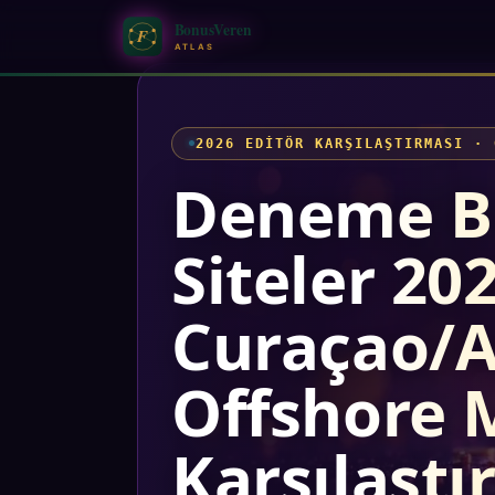
BonusVeren
F
ATLAS
2026 EDITÖR KARŞILAŞTIRMASI · 
Deneme B
Siteler 20
Curaçao/A
Offshore 
Karşılaştı