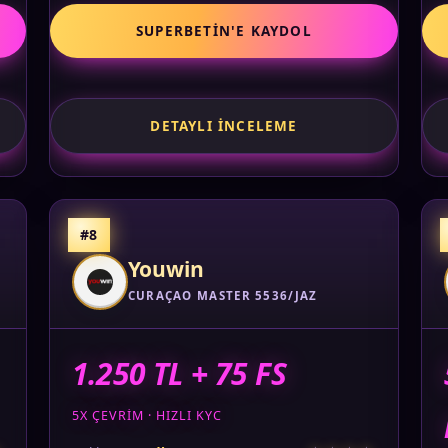
SUPERBETIN'E KAYDOL
DETAYLI İNCELEME
#8
Youwin
CURAÇAO MASTER 5536/JAZ
1.250 TL + 75 FS
5X ÇEVRIM · HIZLI KYC