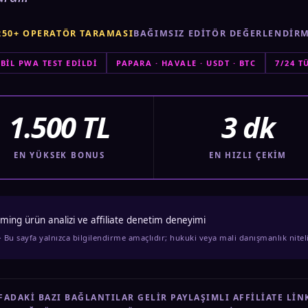
250+ OPERATÖR TARAMASI
BAĞIMSIZ EDITÖR DEĞERLENDIRM
BIL PWA TEST EDILDI
PAPARA · HAVALE · USDT · BTC
7/24 T
1.500 TL
3 dk
EN YÜKSEK BONUS
EN HIZLI ÇEKIM
Gaming ürün analizi ve affiliate denetim deneyimi
· Bu sayfa yalnızca bilgilendirme amaçlıdır; hukuki veya mali danışmanlık nitel
FADAKI BAZI BAĞLANTILAR GELIR PAYLAŞIMLI AFFILIATE LI