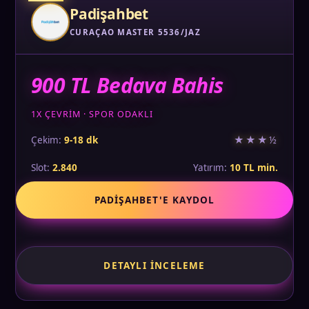
Padişahbet
CURAÇAO MASTER 5536/JAZ
900 TL Bedava Bahis
1X ÇEVRIM · SPOR ODAKLI
★★★½
Çekim:
9-18 dk
Slot:
2.840
Yatırım:
10 TL min.
PADIŞAHBET'E KAYDOL
DETAYLI İNCELEME