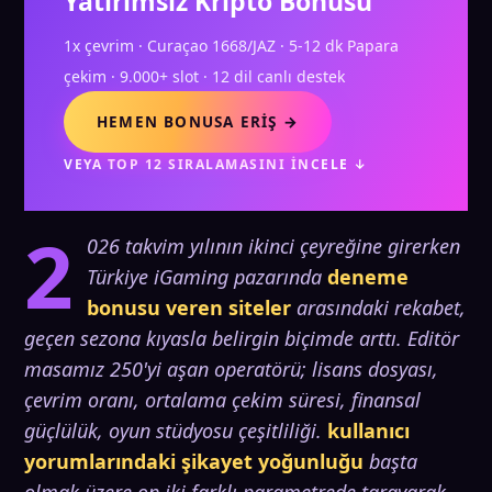
Yatırımsız Kripto Bonusu
1x çevrim · Curaçao 1668/JAZ · 5-12 dk Papara
çekim · 9.000+ slot · 12 dil canlı destek
HEMEN BONUSA ERIŞ →
VEYA TOP 12 SIRALAMASINI INCELE ↓
2
026 takvim yılının ikinci çeyreğine girerken
Türkiye iGaming pazarında
deneme
bonusu veren siteler
arasındaki rekabet,
geçen sezona kıyasla belirgin biçimde arttı. Editör
masamız 250'yi aşan operatörü; lisans dosyası,
çevrim oranı, ortalama çekim süresi, finansal
güçlülük, oyun stüdyosu çeşitliliği.
kullanıcı
yorumlarındaki şikayet yoğunluğu
başta