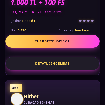
1.000 TL + 100 FS
3X ÇEVRIM · TR-ÖZEL KAMPANYA
★★★★
Çekim:
10-22 dk
Slot:
3.120
Süper Lig:
Tam kapsam
TURKBET'E KAYDOL
DETAYLI İNCELEME
#11
Hitbet
CURAÇAO 8048/JAZ