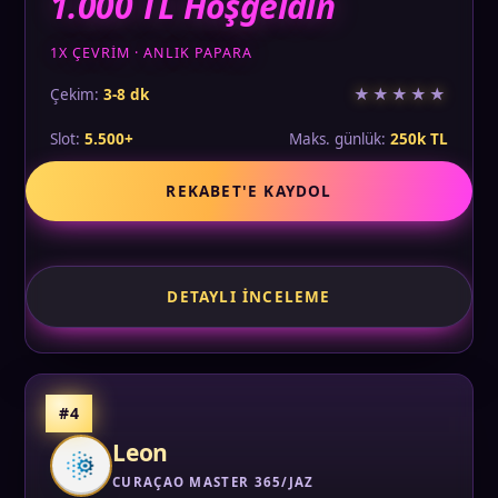
1.000 TL Hoşgeldin
1X ÇEVRIM · ANLIK PAPARA
★★★★★
Çekim:
3-8 dk
Slot:
5.500+
Maks. günlük:
250k TL
REKABET'E KAYDOL
DETAYLI İNCELEME
#4
Leon
CURAÇAO MASTER 365/JAZ