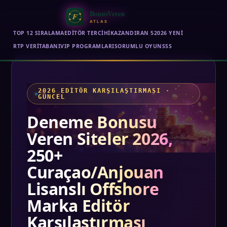
BonusVeren
F
ATLAS
TOP 12 SIRALAMA
EDITÖR TERCIHI
KAZANDIRAN 5
2026 YENİ
RTP VERITABANI
VIP PROGRAMLARI
SORUMLU OYUN
SSS
2026 EDITÖR KARŞILAŞTIRMASI ·
GÜNCEL
Deneme Bonusu
Veren Siteler 2026,
250+
Curaçao/Anjouan
Lisanslı Offshore
Marka Editör
Karşılaştırması