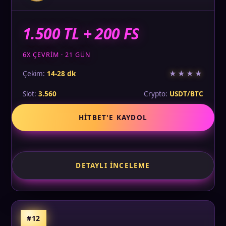
1.500 TL + 200 FS
6X ÇEVRIM · 21 GÜN
★★★★
Çekim:
14-28 dk
Slot:
3.560
Crypto:
USDT/BTC
HITBET'E KAYDOL
DETAYLI İNCELEME
#12