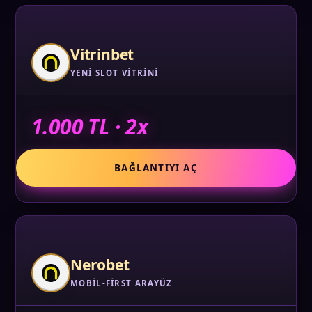
Vitrinbet
YENI SLOT VITRINI
1.000 TL · 2x
BAĞLANTIYI AÇ
Nerobet
MOBIL-FIRST ARAYÜZ