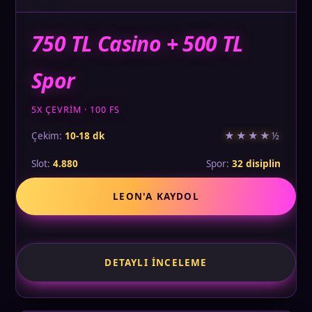
750 TL Casino + 500 TL
Spor
5X ÇEVRIM · 100 FS
★★★★½
Çekim:
10-18 dk
Slot:
4.880
Spor:
32 disiplin
LEON'A KAYDOL
DETAYLI İNCELEME