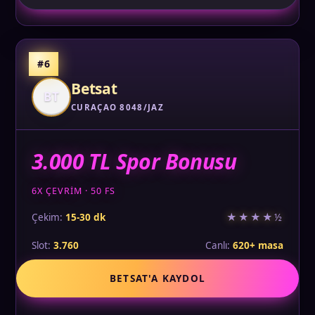
#6
Betsat
BT
CURAÇAO 8048/JAZ
3.000 TL Spor Bonusu
6X ÇEVRIM · 50 FS
★★★★½
Çekim:
15-30 dk
Slot:
3.760
Canlı:
620+ masa
BETSAT'A KAYDOL