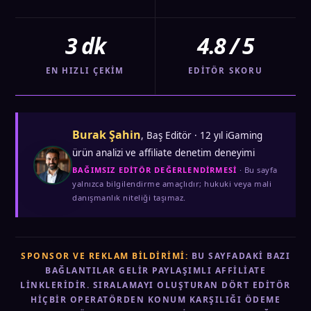
3 dk
4.8 / 5
EN HIZLI ÇEKIM
EDITÖR SKORU
Burak Şahin
, Baş Editör · 12 yıl iGaming
ürün analizi ve affiliate denetim deneyimi
BAĞIMSIZ EDITÖR DEĞERLENDIRMESI
· Bu sayfa
yalnızca bilgilendirme amaçlıdır; hukuki veya mali
danışmanlık niteliği taşımaz.
SPONSOR VE REKLAM BILDIRIMI:
BU SAYFADAKI BAZI
BAĞLANTILAR GELIR PAYLAŞIMLI AFFILIATE
LINKLERIDIR. SIRALAMAYI OLUŞTURAN DÖRT EDITÖR
HIÇBIR OPERATÖRDEN KONUM KARŞILIĞI ÖDEME