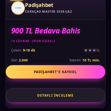
Padişahbet
CURAÇAO MASTER 5536/JAZ
900 TL Bedava Bahis
1X ÇEVRIM · SPOR ODAKLI
★★★½
Çekim:
9-18 dk
Slot:
2.840
Yatırım:
10 TL min.
PADIŞAHBET'E KAYDOL
DETAYLI İNCELEME