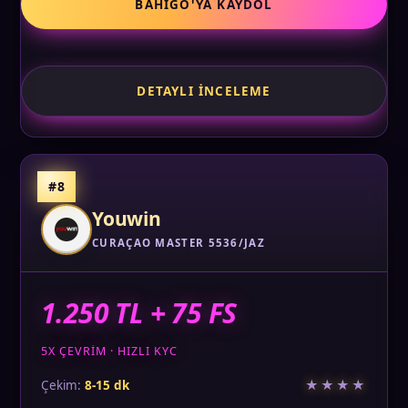
BAHIGO'YA KAYDOL
DETAYLI İNCELEME
#8
Youwin
CURAÇAO MASTER 5536/JAZ
1.250 TL + 75 FS
5X ÇEVRIM · HIZLI KYC
★★★★
Çekim:
8-15 dk