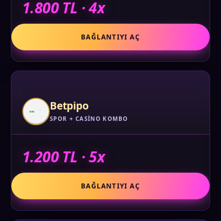
1.800 TL · 4x
BAĞLANTIYI AÇ
Betpipo
SPOR + CASINO KOMBO
1.200 TL · 5x
BAĞLANTIYI AÇ