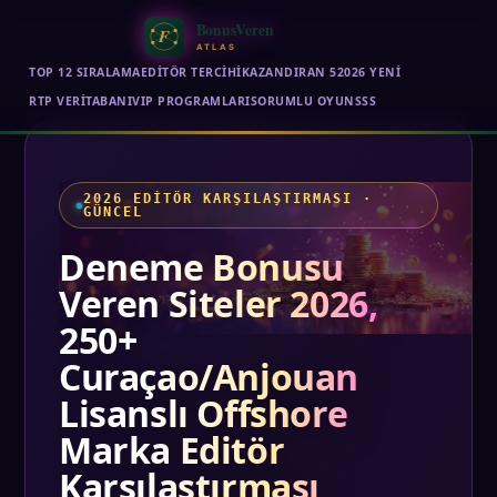
BonusVeren
F
ATLAS
TOP 12 SIRALAMA
EDITÖR TERCIHI
KAZANDIRAN 5
2026 YENİ
RTP VERITABANI
VIP PROGRAMLARI
SORUMLU OYUN
SSS
2026 EDITÖR KARŞILAŞTIRMASI ·
GÜNCEL
Deneme Bonusu
Veren Siteler 2026,
250+
Curaçao/Anjouan
Lisanslı Offshore
Marka Editör
Karşılaştırması