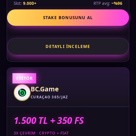
Slot:
9.000+
RTP avg:
~%96
STAKE BONUSUNU AL
DETAYLI İNCELEME
EDİTÖR
BC.Game
CURAÇAO 365/JAZ
1.500 TL + 350 FS
3X ÇEVRIM · CRYPTO + FIAT