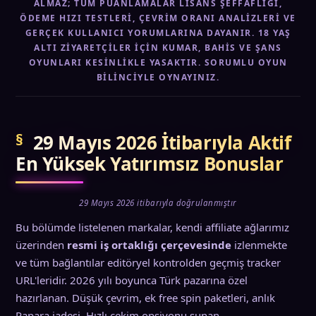
ALMAZ; TÜM PUANLAMALAR LISANS ŞEFFAFLIĞI,
ÖDEME HIZI TESTLERI, ÇEVRIM ORANI ANALIZLERI VE
GERÇEK KULLANICI YORUMLARINA DAYANIR. 18 YAŞ
ALTI ZIYARETÇILER IÇIN KUMAR, BAHIS VE ŞANS
OYUNLARI KESINLIKLE YASAKTIR. SORUMLU OYUN
BILINCIYLE OYNAYINIZ.
29 Mayıs 2026 İtibarıyla Aktif
En Yüksek Yatırımsız Bonuslar
29 Mayıs 2026 itibarıyla doğrulanmıştır
Bu bölümde listelenen markalar, kendi affiliate ağlarımız
üzerinden
resmi iş ortaklığı çerçevesinde
izlenmekte
ve tüm bağlantılar editöryel kontrolden geçmiş tracker
URL'leridir. 2026 yılı boyunca Türk pazarına özel
hazırlanan. Düşük çevrim, ek free spin paketleri, anlık
Papara iadesi. Hızlı çekim opsiyonu sunan