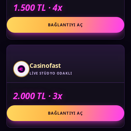
1.500 TL · 4x
BAĞLANTIYI AÇ
Casinofast
LIVE STÜDYO ODAKLI
2.000 TL · 3x
BAĞLANTIYI AÇ