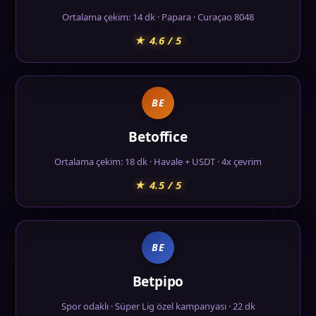
Ortalama çekim: 14 dk · Papara · Curaçao 8048
★ 4.6 / 5
Betoffice
Ortalama çekim: 18 dk · Havale + USDT · 4x çevrim
★ 4.5 / 5
Betpipo
Spor odaklı · Süper Lig özel kampanyası · 22 dk