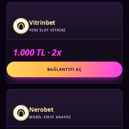
Vitrinbet
YENI SLOT VITRINI
1.000 TL · 2x
BAĞLANTIYI AÇ
Nerobet
MOBIL-FIRST ARAYÜZ