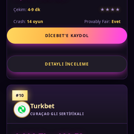
★★★★
Çekim:
4-9 dk
Crash:
14 oyun
Provably Fair:
Evet
DICEBET'E KAYDOL
DETAYLI İNCELEME
#10
Turkbet
CURAÇAO GLI SERTIFIKALI