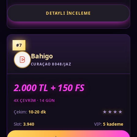
DETAYLI İNCELEME
#7
Bahigo
CURAÇAO 8048/JAZ
2.000 TL + 150 FS
4X ÇEVRIM · 14 GÜN
★★★★
Çekim:
10-20 dk
Slot:
3.940
VIP:
5 kademe