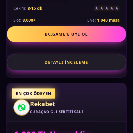
★★★★★
Çekim:
8-15 dk
Slot:
8.000+
Live:
1.040 masa
BC.GAME'E ÜYE OL
DETAYLI İNCELEME
EN ÇOK ÖDEYEN
Rekabet
CURAÇAO GLI SERTIFIKALI