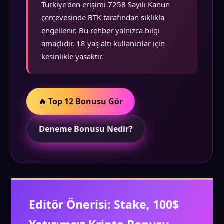
Türkiye'den erişimi 7258 Sayılı Kanun
çerçevesinde BTK tarafından sıklıkla
engellenir. Bu rehber yalnızca bilgi
amaçlıdır. 18 yaş altı kullanıcılar için
kesinlikle yasaktır.
🔥 Top 12 Bonusu Gör
Deneme Bonusu Nedir?
Editör Önerisi: Stake, 100$