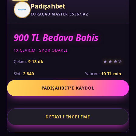
Padişahbet
CURAÇAO MASTER 5536/JAZ
900 TL Bedava Bahis
1X ÇEVRIM · SPOR ODAKLI
★★★½
Çekim:
9-18 dk
Slot:
2.840
Yatırım:
10 TL min.
PADIŞAHBET'E KAYDOL
DETAYLI İNCELEME