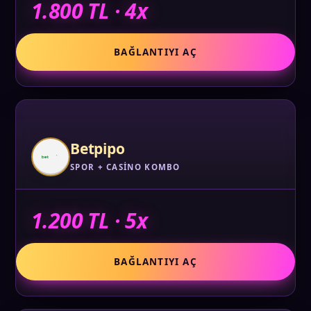
1.800 TL · 4x
BAĞLANTIYI AÇ
Betpipo
SPOR + CASINO KOMBO
1.200 TL · 5x
BAĞLANTIYI AÇ