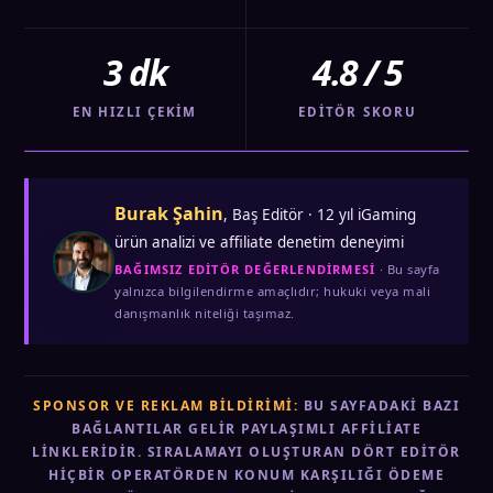
3 dk
4.8 / 5
EN HIZLI ÇEKIM
EDITÖR SKORU
Burak Şahin
, Baş Editör · 12 yıl iGaming
ürün analizi ve affiliate denetim deneyimi
BAĞIMSIZ EDITÖR DEĞERLENDIRMESI
· Bu sayfa
yalnızca bilgilendirme amaçlıdır; hukuki veya mali
danışmanlık niteliği taşımaz.
SPONSOR VE REKLAM BILDIRIMI:
BU SAYFADAKI BAZI
BAĞLANTILAR GELIR PAYLAŞIMLI AFFILIATE
LINKLERIDIR. SIRALAMAYI OLUŞTURAN DÖRT EDITÖR
HIÇBIR OPERATÖRDEN KONUM KARŞILIĞI ÖDEME