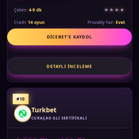
★★★★
Çekim:
4-9 dk
Crash:
14 oyun
Provably Fair:
Evet
DICEBET'E KAYDOL
DETAYLI İNCELEME
#10
Turkbet
CURAÇAO GLI SERTIFIKALI