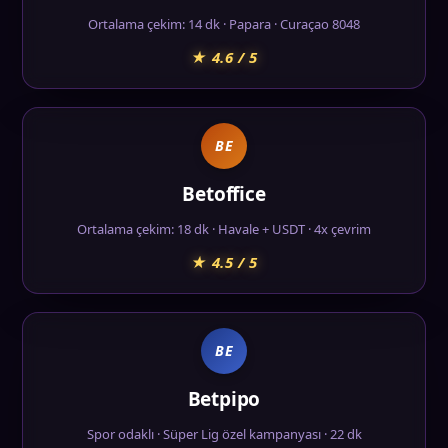
Ortalama çekim: 14 dk · Papara · Curaçao 8048
★ 4.6 / 5
Betoffice
Ortalama çekim: 18 dk · Havale + USDT · 4x çevrim
★ 4.5 / 5
Betpipo
Spor odaklı · Süper Lig özel kampanyası · 22 dk