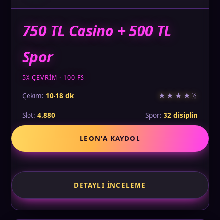
750 TL Casino + 500 TL
Spor
5X ÇEVRIM · 100 FS
★★★★½
Çekim:
10-18 dk
Slot:
4.880
Spor:
32 disiplin
LEON'A KAYDOL
DETAYLI İNCELEME