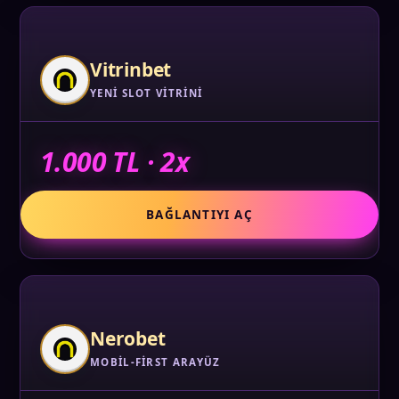
Vitrinbet
YENI SLOT VITRINI
1.000 TL · 2x
BAĞLANTIYI AÇ
Nerobet
MOBIL-FIRST ARAYÜZ