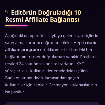
Editörün Doğruladığı 10
Resmi Affiliate Bağlantısı
Aşağıdaki on operatör, sayfaya gelen ziyaretçilerin
satın alma kararını doğrudan etkiler. Hepsi
resmi
affiliate program
ortaklarımızdır. Listedeki her
bağlantının tracker doğrulaması yapıldı. Postback
testleri 24 saat öncesinde tekrarlandı. KYC
süreçleri gizli kullanıcı denemeleriyle ölçüldü.
Bağlantılar bot doğrulamasından geçen
kullanıcılar için canlıdır. Geçmeyen kullanıcılar için
ise pasiftir.