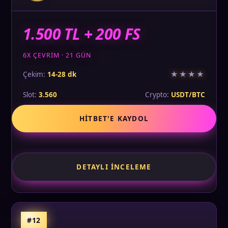
1.500 TL + 200 FS
6X ÇEVRIM · 21 GÜN
★★★★
Çekim:
14-28 dk
Slot:
3.560
Crypto:
USDT/BTC
HITBET'E KAYDOL
DETAYLI İNCELEME
#12