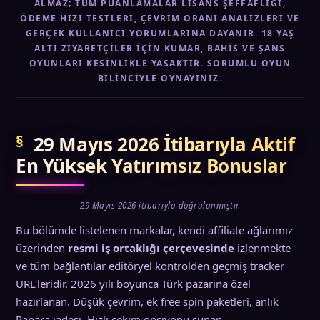
ALMAZ; TÜM PUANLAMALAR LISANS ŞEFFAFLIĞI,
ÖDEME HIZI TESTLERI, ÇEVRIM ORANI ANALIZLERI VE
GERÇEK KULLANICI YORUMLARINA DAYANIR. 18 YAŞ
ALTI ZIYARETÇILER IÇIN KUMAR, BAHIS VE ŞANS
OYUNLARI KESINLIKLE YASAKTIR. SORUMLU OYUN
BILINCIYLE OYNAYINIZ.
29 Mayıs 2026 İtibarıyla Aktif
En Yüksek Yatırımsız Bonuslar
29 Mayıs 2026 itibarıyla doğrulanmıştır
Bu bölümde listelenen markalar, kendi affiliate ağlarımız
üzerinden
resmi iş ortaklığı çerçevesinde
izlenmekte
ve tüm bağlantılar editöryel kontrolden geçmiş tracker
URL'leridir. 2026 yılı boyunca Türk pazarına özel
hazırlanan. Düşük çevrim, ek free spin paketleri, anlık
Papara iadesi. Hızlı çekim opsiyonu sunan