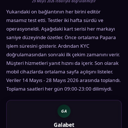
29 Mayıs 2026 itibarıyla doğrulanmıştır
Yukarıdaki on bağlantının her birini editör
masamız test etti. Testler iki hafta sürdü ve
operasyoneldi. Aşağıdaki kart serisi her markayı
saniye düzeyinde özetler. Önce ortalama Papara
işlem süresini gösterir. Ardından KYC
doğrulamasından sonraki ilk çekim zamanını verir.
Müşteri hizmetleri yanıt hızını da içerir. Son olarak
mobil cihazlarda ortalama sayfa açılışını listeler.
Veriler 14 Mayıs - 28 Mayıs 2026 arasında toplandı.
Toplama saatleri her gün 09:00-23:00 dilimiydi.
Galabet