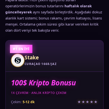
operatörlerimizin bonus tutarlarını
haftalık olarak
güncelleyerek
aynı sayfada birleştirdik. Aşağıdaki dokuz
alanlık kart sistemi; bonus rakamı, çevrim katsayısı, lisans
menşei. Ortalama çekim süresi gibi karar verirken kritik
olan dört veriyi tek bakışta verir.
#1 EN İYİ
Stake
CURAÇAO 1668/JAZ
100$ Kripto Bonusu
1X ÇEVRIM · ANLIK KRIPTO ÇEKIM
★★★★★
Çekim:
5-12 dk