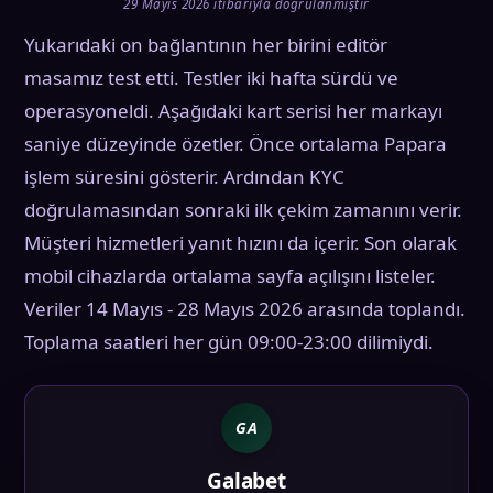
29 Mayıs 2026 itibarıyla doğrulanmıştır
Yukarıdaki on bağlantının her birini editör
masamız test etti. Testler iki hafta sürdü ve
operasyoneldi. Aşağıdaki kart serisi her markayı
saniye düzeyinde özetler. Önce ortalama Papara
işlem süresini gösterir. Ardından KYC
doğrulamasından sonraki ilk çekim zamanını verir.
Müşteri hizmetleri yanıt hızını da içerir. Son olarak
mobil cihazlarda ortalama sayfa açılışını listeler.
Veriler 14 Mayıs - 28 Mayıs 2026 arasında toplandı.
Toplama saatleri her gün 09:00-23:00 dilimiydi.
Galabet