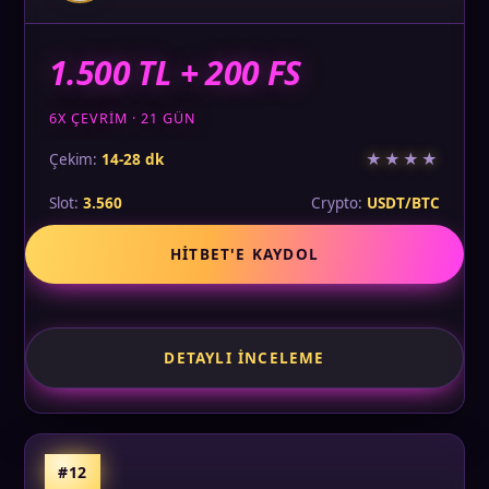
1.500 TL + 200 FS
6X ÇEVRIM · 21 GÜN
★★★★
Çekim:
14-28 dk
Slot:
3.560
Crypto:
USDT/BTC
HITBET'E KAYDOL
DETAYLI İNCELEME
#12