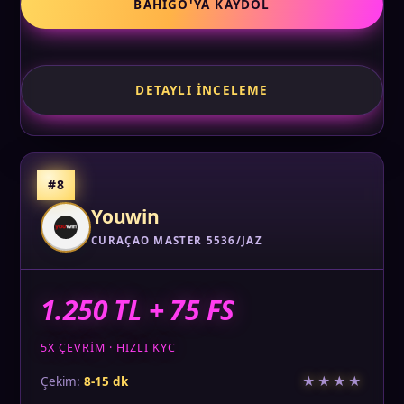
BAHIGO'YA KAYDOL
DETAYLI İNCELEME
#8
Youwin
CURAÇAO MASTER 5536/JAZ
1.250 TL + 75 FS
5X ÇEVRIM · HIZLI KYC
★★★★
Çekim:
8-15 dk