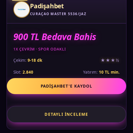
Padişahbet
CURAÇAO MASTER 5536/JAZ
900 TL Bedava Bahis
1X ÇEVRIM · SPOR ODAKLI
★★★½
Çekim:
9-18 dk
Slot:
2.840
Yatırım:
10 TL min.
PADIŞAHBET'E KAYDOL
DETAYLI İNCELEME