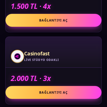
1.500 TL · 4x
BAĞLANTIYI AÇ
Casinofast
LIVE STÜDYO ODAKLI
2.000 TL · 3x
BAĞLANTIYI AÇ