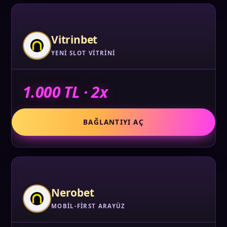
Vitrinbet
YENI SLOT VITRINI
1.000 TL · 2x
BAĞLANTIYI AÇ
Nerobet
MOBIL-FIRST ARAYÜZ