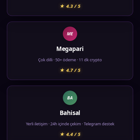
★ 4.3 / 5
Megapari
Çok dilli · 50+ ödeme · 11 dk crypto
★ 4.7 / 5
Bahisal
Yerli iletişim · 24h içinde çekim · Telegram destek
★ 4.4 / 5