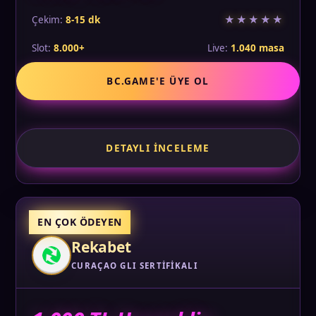
★★★★★
Çekim:
8-15 dk
Slot:
8.000+
Live:
1.040 masa
BC.GAME'E ÜYE OL
DETAYLI İNCELEME
EN ÇOK ÖDEYEN
Rekabet
CURAÇAO GLI SERTIFIKALI