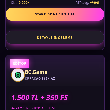
Slot:
9.000+
RTP avg:
~%96
STAKE BONUSUNU AL
DETAYLI İNCELEME
EDİTÖR
BC.Game
CURAÇAO 365/JAZ
1.500 TL + 350 FS
3X ÇEVRIM · CRYPTO + FIAT