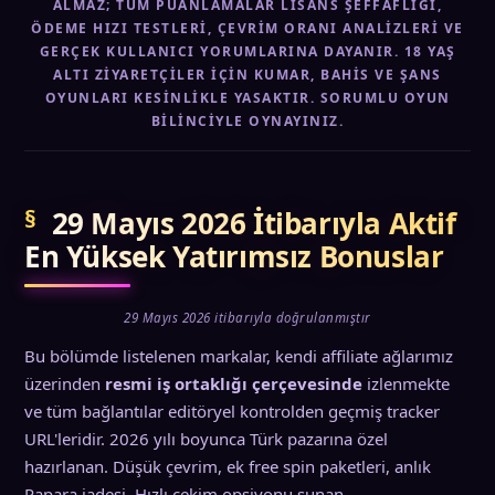
ALMAZ; TÜM PUANLAMALAR LISANS ŞEFFAFLIĞI,
ÖDEME HIZI TESTLERI, ÇEVRIM ORANI ANALIZLERI VE
GERÇEK KULLANICI YORUMLARINA DAYANIR. 18 YAŞ
ALTI ZIYARETÇILER IÇIN KUMAR, BAHIS VE ŞANS
OYUNLARI KESINLIKLE YASAKTIR. SORUMLU OYUN
BILINCIYLE OYNAYINIZ.
29 Mayıs 2026 İtibarıyla Aktif
En Yüksek Yatırımsız Bonuslar
29 Mayıs 2026 itibarıyla doğrulanmıştır
Bu bölümde listelenen markalar, kendi affiliate ağlarımız
üzerinden
resmi iş ortaklığı çerçevesinde
izlenmekte
ve tüm bağlantılar editöryel kontrolden geçmiş tracker
URL'leridir. 2026 yılı boyunca Türk pazarına özel
hazırlanan. Düşük çevrim, ek free spin paketleri, anlık
Papara iadesi. Hızlı çekim opsiyonu sunan