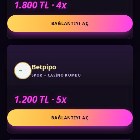
1.800 TL · 4x
BAĞLANTIYI AÇ
Betpipo
SPOR + CASINO KOMBO
1.200 TL · 5x
BAĞLANTIYI AÇ