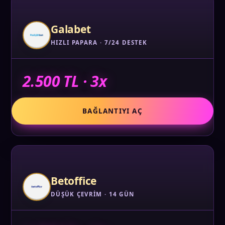
Galabet
HIZLI PAPARA · 7/24 DESTEK
2.500 TL · 3x
BAĞLANTIYI AÇ
Betoffice
DÜŞÜK ÇEVRIM · 14 GÜN