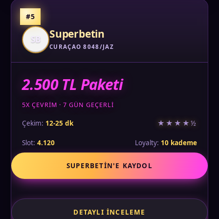
#5
Superbetin
SB
CURAÇAO 8048/JAZ
2.500 TL Paketi
5X ÇEVRIM · 7 GÜN GEÇERLI
★★★★½
Çekim:
12-25 dk
Slot:
4.120
Loyalty:
10 kademe
SUPERBETIN'E KAYDOL
DETAYLI İNCELEME