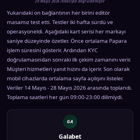
29 Mayıs 2026 itibarıyla doğrulanmıştır
Yukarıdaki on bağlantının her birini editör
masamız test etti. Testler iki hafta sürdü ve
operasyoneldi. Aşağıdaki kart serisi her markayı
saniye düzeyinde özetler. Önce ortalama Papara
işlem süresini gösterir. Ardından KYC
doğrulamasından sonraki ilk çekim zamanını verir.
Müşteri hizmetleri yanıt hızını da içerir. Son olarak
mobil cihazlarda ortalama sayfa açılışını listeler.
Veriler 14 Mayıs - 28 Mayıs 2026 arasında toplandı.
Toplama saatleri her gün 09:00-23:00 dilimiydi.
Galabet