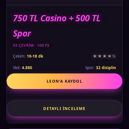
750 TL Casino + 500 TL
Spor
5X ÇEVRIM · 100 FS
★★★★½
Çekim:
10-18 dk
Slot:
4.880
Spor:
32 disiplin
LEON'A KAYDOL
DETAYLI İNCELEME