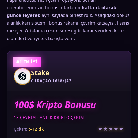
operatörlerimizin bonus tutarlarını
haftalık olarak
güncelleyerek
aynı sayfada birleştirdik. Aşağıdaki dokuz
alanlık kart sistemi; bonus rakamı, çevrim katsayısı, lisans
menşei. Ortalama çekim süresi gibi karar verirken kritik
olan dört veriyi tek bakışta verir.
#1 EN İYİ
Stake
CURAÇAO 1668/JAZ
100$ Kripto Bonusu
1X ÇEVRIM · ANLIK KRIPTO ÇEKIM
★★★★★
Çekim:
5-12 dk