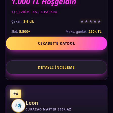
1.000 TL Hoşgeldin
1X ÇEVRIM · ANLIK PAPARA
★★★★★
Çekim:
3-8 dk
Slot:
5.500+
Maks. günlük:
250k TL
REKABET'E KAYDOL
DETAYLI İNCELEME
#4
Leon
CURAÇAO MASTER 365/JAZ