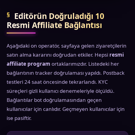
Editörün Doğruladığı 10
Resmi Affiliate Bağlantısı
Aşağıdaki on operatör, sayfaya gelen ziyaretçilerin
satın alma kararını doğrudan etkiler. Hepsi
resmi
affiliate program
ortaklarımızdır. Listedeki her
bağlantının tracker doğrulaması yapıldı. Postback
testleri 24 saat öncesinde tekrarlandı. KYC
süreçleri gizli kullanıcı denemeleriyle ölçüldü.
Bağlantılar bot doğrulamasından geçen
kullanıcılar için canlıdır. Geçmeyen kullanıcılar için
ise pasiftir.