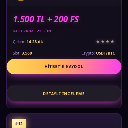
1.500 TL + 200 FS
6X ÇEVRIM · 21 GÜN
★★★★
Çekim:
14-28 dk
Slot:
3.560
Crypto:
USDT/BTC
HITBET'E KAYDOL
DETAYLI İNCELEME
#12