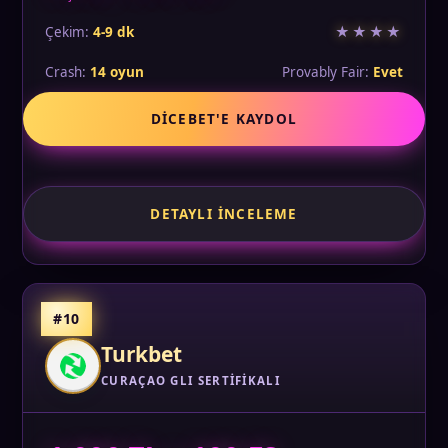
★★★★
Çekim:
4-9 dk
Crash:
14 oyun
Provably Fair:
Evet
DICEBET'E KAYDOL
DETAYLI İNCELEME
#10
Turkbet
CURAÇAO GLI SERTIFIKALI