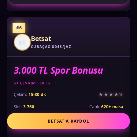
#6
Betsat
BT
CURAÇAO 8048/JAZ
3.000 TL Spor Bonusu
6X ÇEVRIM · 50 FS
★★★★½
Çekim:
15-30 dk
Slot:
3.760
Canlı:
620+ masa
BETSAT'A KAYDOL