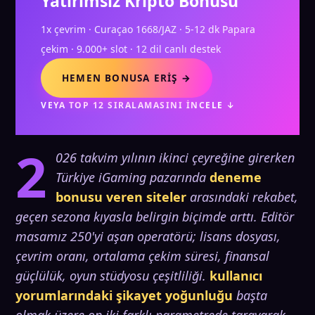
Yatırımsız Kripto Bonusu
1x çevrim · Curaçao 1668/JAZ · 5-12 dk Papara
çekim · 9.000+ slot · 12 dil canlı destek
HEMEN BONUSA ERIŞ →
VEYA TOP 12 SIRALAMASINI INCELE ↓
2
026 takvim yılının ikinci çeyreğine girerken
Türkiye iGaming pazarında
deneme
bonusu veren siteler
arasındaki rekabet,
geçen sezona kıyasla belirgin biçimde arttı. Editör
masamız 250'yi aşan operatörü; lisans dosyası,
çevrim oranı, ortalama çekim süresi, finansal
güçlülük, oyun stüdyosu çeşitliliği.
kullanıcı
yorumlarındaki şikayet yoğunluğu
başta