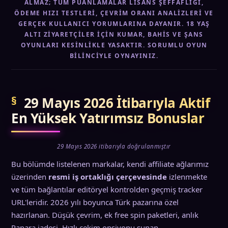
ALMAZ; TÜM PUANLAMALAR LISANS ŞEFFAFLIĞI,
ÖDEME HIZI TESTLERI, ÇEVRIM ORANI ANALIZLERI VE
GERÇEK KULLANICI YORUMLARINA DAYANIR. 18 YAŞ
ALTI ZIYARETÇILER IÇIN KUMAR, BAHIS VE ŞANS
OYUNLARI KESINLIKLE YASAKTIR. SORUMLU OYUN
BILINCIYLE OYNAYINIZ.
29 Mayıs 2026 İtibarıyla Aktif
En Yüksek Yatırımsız Bonuslar
29 Mayıs 2026 itibarıyla doğrulanmıştır
Bu bölümde listelenen markalar, kendi affiliate ağlarımız
üzerinden
resmi iş ortaklığı çerçevesinde
izlenmekte
ve tüm bağlantılar editöryel kontrolden geçmiş tracker
URL'leridir. 2026 yılı boyunca Türk pazarına özel
hazırlanan. Düşük çevrim, ek free spin paketleri, anlık
Papara iadesi. Hızlı çekim opsiyonu sunan