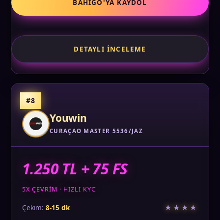
BAHIGO'YA KAYDOL
DETAYLI İNCELEME
#8
Youwin
CURAÇAO MASTER 5536/JAZ
1.250 TL + 75 FS
5X ÇEVRIM · HIZLI KYC
★★★★
Çekim:
8-15 dk