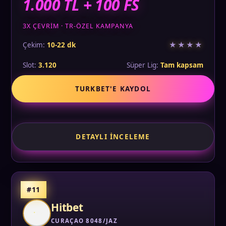
1.000 TL + 100 FS
3X ÇEVRIM · TR-ÖZEL KAMPANYA
★★★★
Çekim:
10-22 dk
Slot:
3.120
Süper Lig:
Tam kapsam
TURKBET'E KAYDOL
DETAYLI İNCELEME
#11
Hitbet
CURAÇAO 8048/JAZ