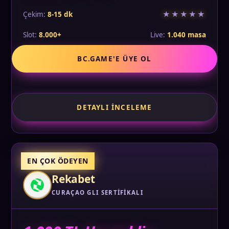
★★★★★
Çekim:
8-15 dk
Slot:
8.000+
Live:
1.040 masa
BC.GAME'E ÜYE OL
DETAYLI İNCELEME
EN ÇOK ÖDEYEN
Rekabet
CURAÇAO GLI SERTIFIKALI