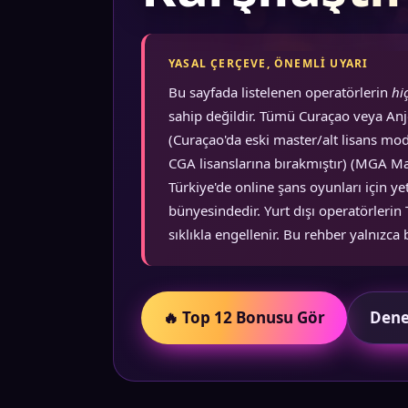
YASAL ÇERÇEVE, ÖNEMLI UYARI
Bu sayfada listelenen operatörlerin
hi
sahip değildir. Tümü Curaçao veya Anjoua
(Curaçao'da eski master/alt lisans mod
CGA lisanslarına bırakmıştır) (MGA Malt
Türkiye'de online şans oyunları için yetk
bünyesindedir. Yurt dışı operatörlerin
sıklıkla engellenir. Bu rehber yalnızca bi
🔥 Top 12 Bonusu Gör
Dene