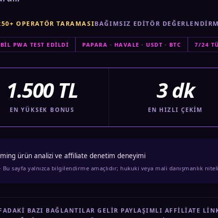
250+ OPERATÖR TARAMASI
BAĞIMSIZ EDITÖR DEĞERLENDIRM
BIL PWA TEST EDILDI
PAPARA · HAVALE · USDT · BTC
7/24 T
1.500 TL
3 dk
EN YÜKSEK BONUS
EN HIZLI ÇEKIM
Gaming ürün analizi ve affiliate denetim deneyimi
· Bu sayfa yalnızca bilgilendirme amaçlıdır; hukuki veya mali danışmanlık nitel
FADAKI BAZI BAĞLANTILAR GELIR PAYLAŞIMLI AFFILIATE LI