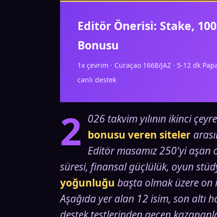
Editör Önerisi: Stake, 100
Bonusu
1x çevrim · Curaçao 1668/JAZ · 5-12 dk Papar
canlı destek
2
026 takvim yılının ikinci çey
bonusu veren siteler
arası
Editör masamız 250'yi aşan o
süresi, finansal güçlülük, oyun stüdy
yoğunluğu
başta olmak üzere on ik
Aşağıda yer alan 12 isim, son altı 
destek testlerinden geçen kazananla