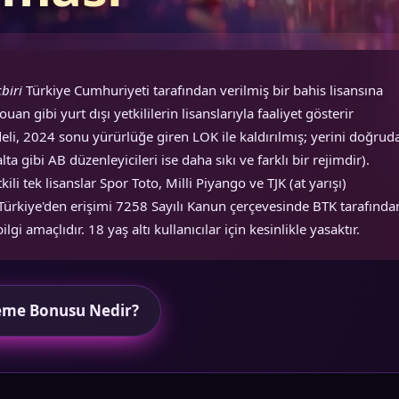
çbiri
Türkiye Cumhuriyeti tarafından verilmiş bir bahis lisansına
n gibi yurt dışı yetkililerin lisanslarıyla faaliyet gösterir
eli, 2024 sonu yürürlüğe giren LOK ile kaldırılmış; yerini doğrud
a gibi AB düzenleyicileri ise daha sıkı ve farklı bir rejimdir).
ili tek lisanslar Spor Toto, Milli Piyango ve TJK (at yarışı)
 Türkiye'den erişimi 7258 Sayılı Kanun çerçevesinde BTK tarafında
lgi amaçlıdır. 18 yaş altı kullanıcılar için kesinlikle yasaktır.
me Bonusu Nedir?