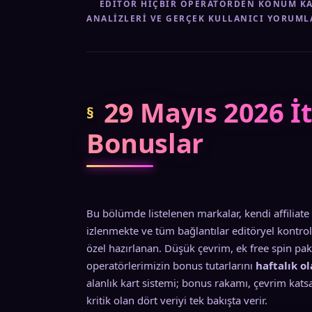
EDITÖR HIÇBIR OPERATÖRDEN KONUM KAR
ANALIZLERI VE GERÇEK KULLANICI YORUMLAR
29 Mayıs 2026 İt
Bonuslar
Bu bölümde listelenen markalar, kendi affiliat
izlenmekte ve tüm bağlantılar editöryel kontrol
özel hazırlanan. Düşük çevrim, ek free spin pak
operatörlerimizin bonus tutarlarını
haftalık o
alanlık kart sistemi; bonus rakamı, çevrim kats
kritik olan dört veriyi tek bakışta verir.