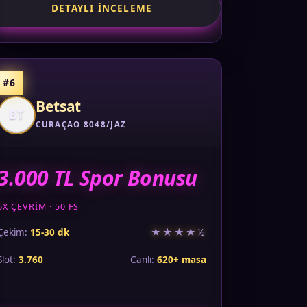
DETAYLI İNCELEME
#6
Betsat
BT
CURAÇAO 8048/JAZ
3.000 TL Spor Bonusu
6X ÇEVRIM · 50 FS
★★★★½
Çekim:
15-30 dk
Slot:
3.760
Canlı:
620+ masa