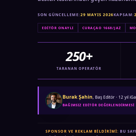
SON GÜNCELLEME:
29 MAYIS 2026
KAPSAM:
EDITÖR ONAYLI
CURAÇAO 1668/JAZ
MO
250+
TARANAN OPERATÖR
Burak Şahin
, Baş Editör · 12 yıl i
BAĞIMSIZ EDITÖR DEĞERLENDIRMESI
SPONSOR VE REKLAM BILDIRIMI:
BU SAY