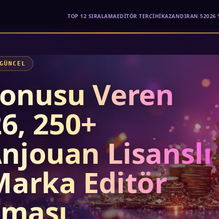
TOP 12 SIRALAMA
EDITÖR TERCIHI
KAZANDIRAN 5
2026 
GÜNCEL
onusu Veren
26, 250+
njouan Lisanslı
Marka Editör
rması