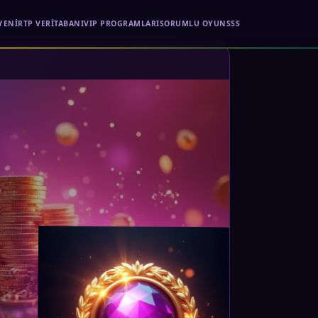
YENİ
RTP VERITABANI
VIP PROGRAMLARI
SORUMLU OYUN
SSS