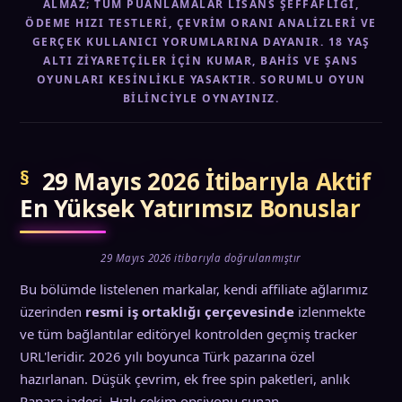
ALMAZ; TÜM PUANLAMALAR LISANS ŞEFFAFLIĞI,
ÖDEME HIZI TESTLERI, ÇEVRIM ORANI ANALIZLERI VE
GERÇEK KULLANICI YORUMLARINA DAYANIR. 18 YAŞ
ALTI ZIYARETÇILER IÇIN KUMAR, BAHIS VE ŞANS
OYUNLARI KESINLIKLE YASAKTIR. SORUMLU OYUN
BILINCIYLE OYNAYINIZ.
29 Mayıs 2026 İtibarıyla Aktif
En Yüksek Yatırımsız Bonuslar
29 Mayıs 2026 itibarıyla doğrulanmıştır
Bu bölümde listelenen markalar, kendi affiliate ağlarımız
üzerinden
resmi iş ortaklığı çerçevesinde
izlenmekte
ve tüm bağlantılar editöryel kontrolden geçmiş tracker
URL'leridir. 2026 yılı boyunca Türk pazarına özel
hazırlanan. Düşük çevrim, ek free spin paketleri, anlık
Papara iadesi. Hızlı çekim opsiyonu sunan