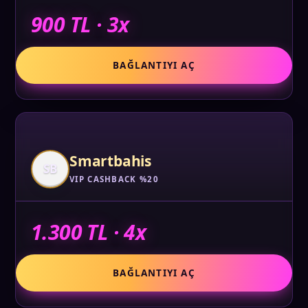
900 TL · 3x
BAĞLANTIYI AÇ
Smartbahis
SB
VIP CASHBACK %20
1.300 TL · 4x
BAĞLANTIYI AÇ