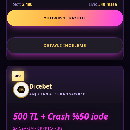
Slot:
3.480
Live:
540 masa
YOUWIN'E KAYDOL
DETAYLI İNCELEME
#9
Dicebet
ANJOUAN ALSI/KAHNAWAKE
500 TL + Crash %50 iade
2X ÇEVRIM · CRYPTO-FIRST