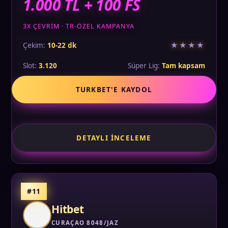
1.000 TL + 100 FS
3X ÇEVRIM · TR-ÖZEL KAMPANYA
★★★★
Çekim:
10-22 dk
Slot:
3.120
Süper Lig:
Tam kapsam
TURKBET'E KAYDOL
DETAYLI İNCELEME
#11
Hitbet
CURAÇAO 8048/JAZ