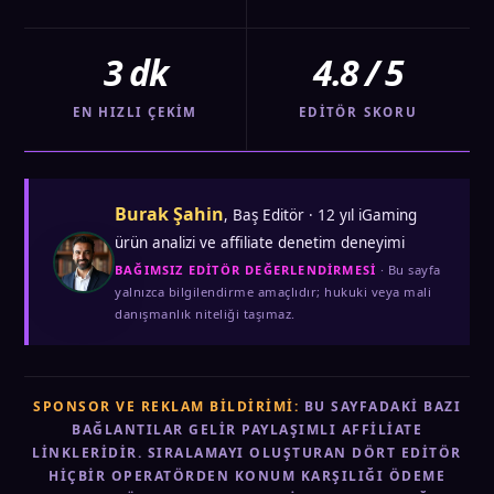
3 dk
4.8 / 5
EN HIZLI ÇEKIM
EDITÖR SKORU
Burak Şahin
, Baş Editör · 12 yıl iGaming
ürün analizi ve affiliate denetim deneyimi
BAĞIMSIZ EDITÖR DEĞERLENDIRMESI
· Bu sayfa
yalnızca bilgilendirme amaçlıdır; hukuki veya mali
danışmanlık niteliği taşımaz.
SPONSOR VE REKLAM BILDIRIMI:
BU SAYFADAKI BAZI
BAĞLANTILAR GELIR PAYLAŞIMLI AFFILIATE
LINKLERIDIR. SIRALAMAYI OLUŞTURAN DÖRT EDITÖR
HIÇBIR OPERATÖRDEN KONUM KARŞILIĞI ÖDEME