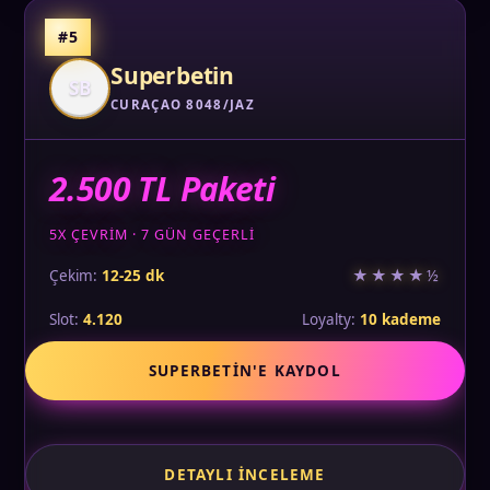
#5
Superbetin
SB
CURAÇAO 8048/JAZ
2.500 TL Paketi
5X ÇEVRIM · 7 GÜN GEÇERLI
★★★★½
Çekim:
12-25 dk
Slot:
4.120
Loyalty:
10 kademe
SUPERBETIN'E KAYDOL
DETAYLI İNCELEME