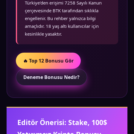
Türkiye'den erişimi 7258 Sayılı Kanun
çerçevesinde BTK tarafından sıklıkla
engellenir. Bu rehber yalnızca bilgi
amaçlıdır. 18 yaş altı kullanıcılar için
kesinlikle yasaktır.
🔥 Top 12 Bonusu Gör
Deneme Bonusu Nedir?
Editör Önerisi: Stake, 100$