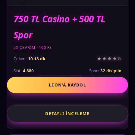
750 TL Casino + 500 TL
Spor
5X ÇEVRIM · 100 FS
★★★★½
Çekim:
10-18 dk
Slot:
4.880
Spor:
32 disiplin
LEON'A KAYDOL
DETAYLI İNCELEME