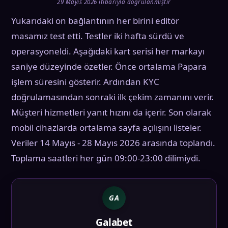
29 Mayıs 2026 itibarıyla doğrulanmıştır
Yukarıdaki on bağlantının her birini editör
masamız test etti. Testler iki hafta sürdü ve
operasyoneldi. Aşağıdaki kart serisi her markayı
saniye düzeyinde özetler. Önce ortalama Papara
işlem süresini gösterir. Ardından KYC
doğrulamasından sonraki ilk çekim zamanını verir.
Müşteri hizmetleri yanıt hızını da içerir. Son olarak
mobil cihazlarda ortalama sayfa açılışını listeler.
Veriler 14 Mayıs - 28 Mayıs 2026 arasında toplandı.
Toplama saatleri her gün 09:00-23:00 dilimiydi.
Galabet