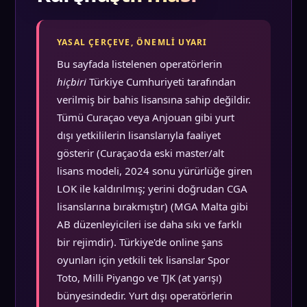
YASAL ÇERÇEVE, ÖNEMLI UYARI
Bu sayfada listelenen operatörlerin
hiçbiri
Türkiye Cumhuriyeti tarafından
verilmiş bir bahis lisansına sahip değildir.
Tümü Curaçao veya Anjouan gibi yurt
dışı yetkililerin lisanslarıyla faaliyet
gösterir (Curaçao'da eski master/alt
lisans modeli, 2024 sonu yürürlüğe giren
LOK ile kaldırılmış; yerini doğrudan CGA
lisanslarına bırakmıştır) (MGA Malta gibi
AB düzenleyicileri ise daha sıkı ve farklı
bir rejimdir). Türkiye'de online şans
oyunları için yetkili tek lisanslar Spor
Toto, Milli Piyango ve TJK (at yarışı)
bünyesindedir. Yurt dışı operatörlerin