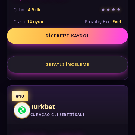
★★★★
Çekim:
4-9 dk
Crash:
14 oyun
Provably Fair:
Evet
DICEBET'E KAYDOL
DETAYLI İNCELEME
#10
Turkbet
CURAÇAO GLI SERTIFIKALI