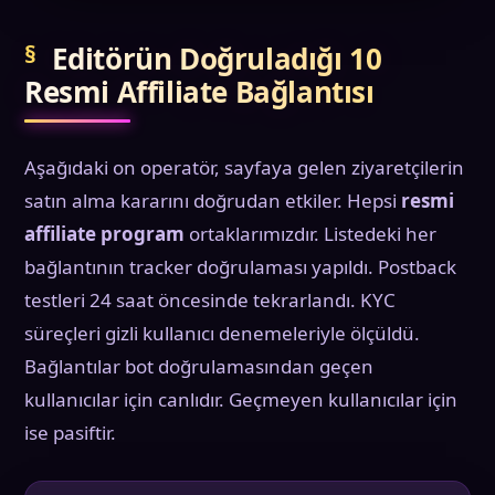
Editörün Doğruladığı 10
Resmi Affiliate Bağlantısı
Aşağıdaki on operatör, sayfaya gelen ziyaretçilerin
satın alma kararını doğrudan etkiler. Hepsi
resmi
affiliate program
ortaklarımızdır. Listedeki her
bağlantının tracker doğrulaması yapıldı. Postback
testleri 24 saat öncesinde tekrarlandı. KYC
süreçleri gizli kullanıcı denemeleriyle ölçüldü.
Bağlantılar bot doğrulamasından geçen
kullanıcılar için canlıdır. Geçmeyen kullanıcılar için
ise pasiftir.