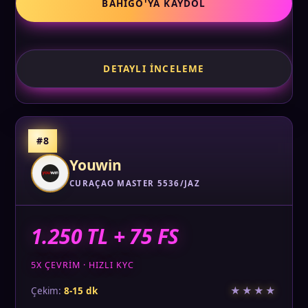
BAHIGO'YA KAYDOL
DETAYLI İNCELEME
#8
Youwin
CURAÇAO MASTER 5536/JAZ
1.250 TL + 75 FS
5X ÇEVRIM · HIZLI KYC
★★★★
Çekim:
8-15 dk