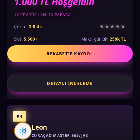
1.000 TL Hoşgeldin
1X ÇEVRIM · ANLIK PAPARA
★★★★★
Çekim:
3-8 dk
Slot:
5.500+
Maks. günlük:
250k TL
REKABET'E KAYDOL
DETAYLI İNCELEME
#4
Leon
CURAÇAO MASTER 365/JAZ