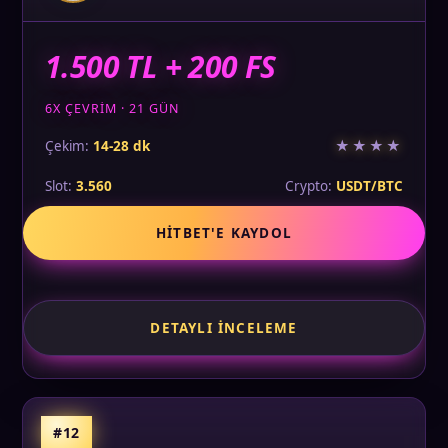
1.500 TL + 200 FS
6X ÇEVRIM · 21 GÜN
★★★★
Çekim:
14-28 dk
Slot:
3.560
Crypto:
USDT/BTC
HITBET'E KAYDOL
DETAYLI İNCELEME
#12