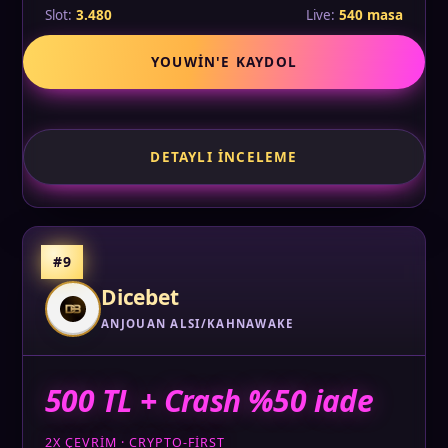
Slot:
3.480
Live:
540 masa
YOUWIN'E KAYDOL
DETAYLI İNCELEME
#9
Dicebet
ANJOUAN ALSI/KAHNAWAKE
500 TL + Crash %50 iade
2X ÇEVRIM · CRYPTO-FIRST