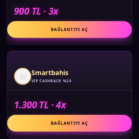
900 TL · 3x
BAĞLANTIYI AÇ
Smartbahis
SB
VIP CASHBACK %20
1.300 TL · 4x
BAĞLANTIYI AÇ