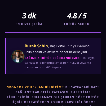
3 dk
4.8 / 5
EN HIZLI ÇEKIM
EDITÖR SKORU
Burak Şahin
, Baş Editör · 12 yıl iGaming
ürün analizi ve affiliate denetim deneyimi
BAĞIMSIZ EDITÖR DEĞERLENDIRMESI
· Bu sayfa
yalnızca bilgilendirme amaçlıdır; hukuki veya mali
danışmanlık niteliği taşımaz.
SPONSOR VE REKLAM BILDIRIMI:
BU SAYFADAKI BAZI
BAĞLANTILAR GELIR PAYLAŞIMLI AFFILIATE
LINKLERIDIR. SIRALAMAYI OLUŞTURAN DÖRT EDITÖR
HIÇBIR OPERATÖRDEN KONUM KARŞILIĞI ÖDEME