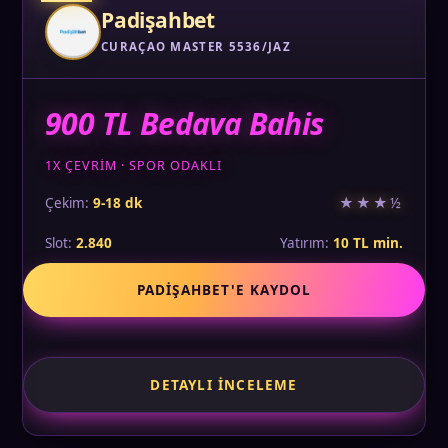
Padişahbet
CURAÇAO MASTER 5536/JAZ
900 TL Bedava Bahis
1X ÇEVRIM · SPOR ODAKLI
★★★½
Çekim:
9-18 dk
Slot:
2.840
Yatırım:
10 TL min.
PADIŞAHBET'E KAYDOL
DETAYLI İNCELEME