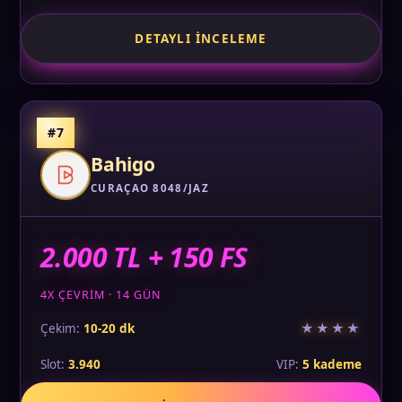
DETAYLI İNCELEME
#7
Bahigo
CURAÇAO 8048/JAZ
2.000 TL + 150 FS
4X ÇEVRIM · 14 GÜN
★★★★
Çekim:
10-20 dk
Slot:
3.940
VIP:
5 kademe