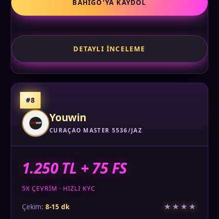
BAHIGO'YA KAYDOL
DETAYLI İNCELEME
#8
Youwin
CURAÇAO MASTER 5536/JAZ
1.250 TL + 75 FS
5X ÇEVRIM · HIZLI KYC
★★★★
Çekim:
8-15 dk