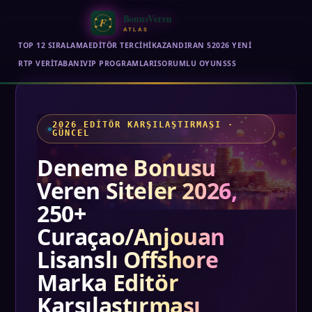
BonusVeren
F
ATLAS
TOP 12 SIRALAMA
EDITÖR TERCIHI
KAZANDIRAN 5
2026 YENİ
RTP VERITABANI
VIP PROGRAMLARI
SORUMLU OYUN
SSS
2026 EDITÖR KARŞILAŞTIRMASI ·
GÜNCEL
Deneme Bonusu
Veren Siteler 2026,
250+
Curaçao/Anjouan
Lisanslı Offshore
Marka Editör
Karşılaştırması