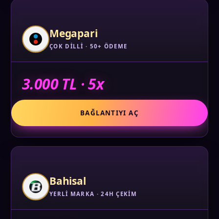
Megapari
ÇOK DILLI · 50+ ÖDEME
3.000 TL · 5x
BAĞLANTIYI AÇ
Bahisal
YERLI MARKA · 24H ÇEKIM