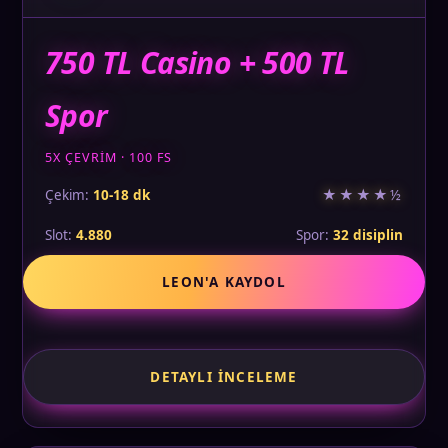
750 TL Casino + 500 TL
Spor
5X ÇEVRIM · 100 FS
★★★★½
Çekim:
10-18 dk
Slot:
4.880
Spor:
32 disiplin
LEON'A KAYDOL
DETAYLI İNCELEME