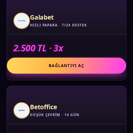
Galabet
HIZLI PAPARA · 7/24 DESTEK
2.500 TL · 3x
BAĞLANTIYI AÇ
Betoffice
DÜŞÜK ÇEVRIM · 14 GÜN