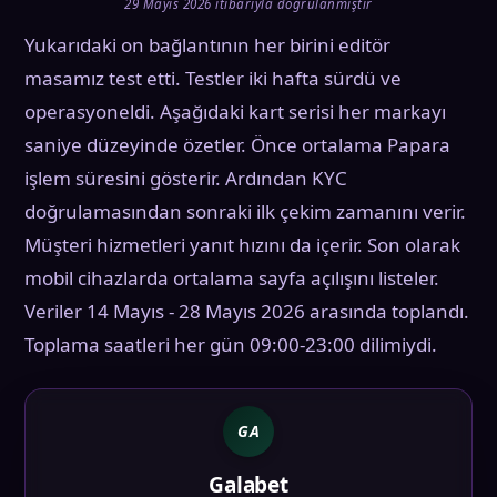
29 Mayıs 2026 itibarıyla doğrulanmıştır
Yukarıdaki on bağlantının her birini editör
masamız test etti. Testler iki hafta sürdü ve
operasyoneldi. Aşağıdaki kart serisi her markayı
saniye düzeyinde özetler. Önce ortalama Papara
işlem süresini gösterir. Ardından KYC
doğrulamasından sonraki ilk çekim zamanını verir.
Müşteri hizmetleri yanıt hızını da içerir. Son olarak
mobil cihazlarda ortalama sayfa açılışını listeler.
Veriler 14 Mayıs - 28 Mayıs 2026 arasında toplandı.
Toplama saatleri her gün 09:00-23:00 dilimiydi.
Galabet