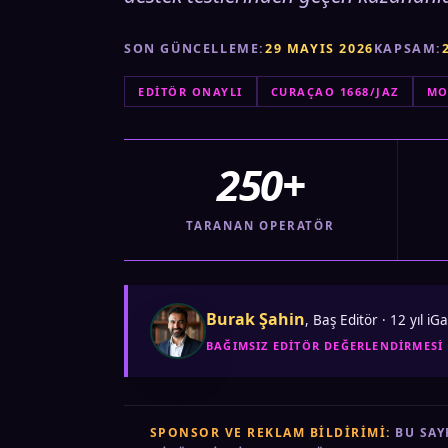
SON GÜNCELLEME:
29 MAYIS 2026
KAPSAM:
EDITÖR ONAYLI
CURAÇAO 1668/JAZ
MO
250+
TARANAN OPERATÖR
Burak Şahin
, Baş Editör · 12 yıl i
BAĞIMSIZ EDITÖR DEĞERLENDIRMESI
SPONSOR VE REKLAM BILDIRIMI:
BU SAY