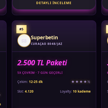
DETAYLI İNCELEME
#5
Superbetin
SB
CURAÇAO 8048/JAZ
2.500 TL Paketi
5X ÇEVRIM · 7 GÜN GEÇERLI
★★★★½
Çekim:
12-25 dk
Slot:
4.120
Loyalty:
10 kademe
½
n