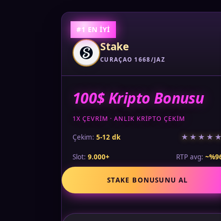
#1 EN İYİ
Stake
CURAÇAO 1668/JAZ
100$ Kripto Bonusu
1X ÇEVRIM · ANLIK KRIPTO ÇEKIM
★★★★
Çekim:
5-12 dk
Slot:
9.000+
RTP avg:
~%9
STAKE BONUSUNU AL