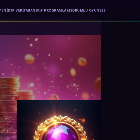
YENİ
RTP VERITABANI
VIP PROGRAMLARI
SORUMLU OYUN
SSS