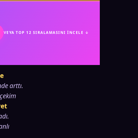
VEYA TOP 12 SIRALAMASINI INCELE ↓
e
de arttı.
 çekim
yet
adı.
anlı