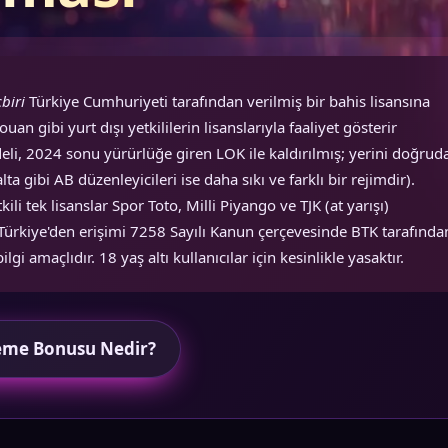
çbiri
Türkiye Cumhuriyeti tarafından verilmiş bir bahis lisansına
n gibi yurt dışı yetkililerin lisanslarıyla faaliyet gösterir
eli, 2024 sonu yürürlüğe giren LOK ile kaldırılmış; yerini doğrud
a gibi AB düzenleyicileri ise daha sıkı ve farklı bir rejimdir).
ili tek lisanslar Spor Toto, Milli Piyango ve TJK (at yarışı)
 Türkiye'den erişimi 7258 Sayılı Kanun çerçevesinde BTK tarafında
lgi amaçlıdır. 18 yaş altı kullanıcılar için kesinlikle yasaktır.
me Bonusu Nedir?