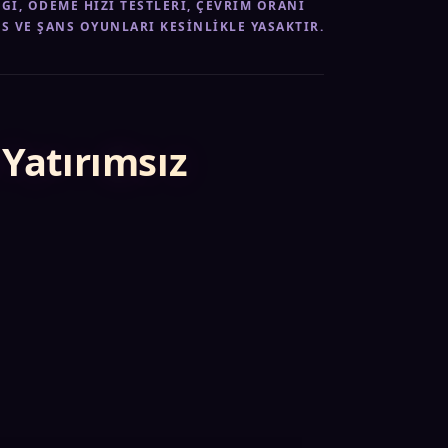
I, ÖDEME HIZI TESTLERI, ÇEVRIM ORANI
IS VE ŞANS OYUNLARI KESINLIKLE YASAKTIR.
 Yatırımsız