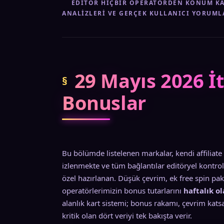
EDITÖR HIÇBIR OPERATÖRDEN KONUM KAR
ANALIZLERI VE GERÇEK KULLANICI YORUMLAR
29 Mayıs 2026 İt
Bonuslar
Bu bölümde listelenen markalar, kendi affiliat
izlenmekte ve tüm bağlantılar editöryel kontrol
özel hazırlanan. Düşük çevrim, ek free spin pak
operatörlerimizin bonus tutarlarını
haftalık o
alanlık kart sistemi; bonus rakamı, çevrim kats
kritik olan dört veriyi tek bakışta verir.