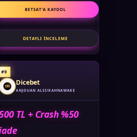
BETSAT'A KAYDOL
DETAYLI İNCELEME
#9
Dicebet
ANJOUAN ALSI/KAHNAWAKE
500 TL + Crash %50
iade