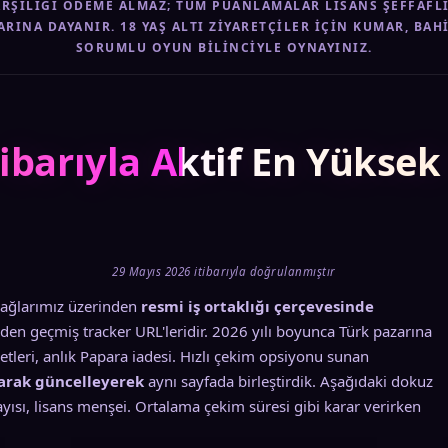
ŞILIĞI ÖDEME ALMAZ; TÜM PUANLAMALAR LISANS ŞEFFAFLIĞ
INA DAYANIR. 18 YAŞ ALTI ZIYARETÇILER IÇIN KUMAR, BAH
SORUMLU OYUN BILINCIYLE OYNAYINIZ.
ibarıyla Aktif En Yüksek
29 Mayıs 2026 itibarıyla doğrulanmıştır
e ağlarımız üzerinden
resmi iş ortaklığı çerçevesinde
den geçmiş tracker URL'leridir. 2026 yılı boyunca Türk pazarına
etleri, anlık Papara iadesi. Hızlı çekim opsiyonu sunan
larak güncelleyerek
aynı sayfada birleştirdik. Aşağıdaki dokuz
ayısı, lisans menşei. Ortalama çekim süresi gibi karar verirken