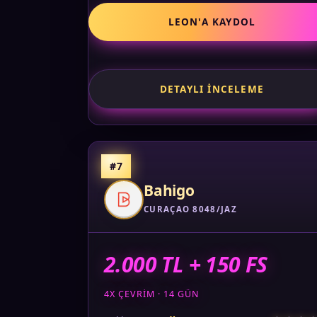
LEON'A KAYDOL
DETAYLI İNCELEME
#7
Bahigo
CURAÇAO 8048/JAZ
2.000 TL + 150 FS
4X ÇEVRIM · 14 GÜN