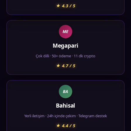
★ 4.3 / 5
Megapari
Çok dilli · 50+ ödeme · 11 dk crypto
★ 4.7 / 5
Bahisal
Yerli iletişim · 24h içinde çekim · Telegram destek
★ 4.4 / 5