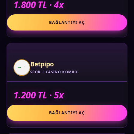
1.800 TL · 4x
BAĞLANTIYI AÇ
Betpipo
SPOR + CASINO KOMBO
1.200 TL · 5x
BAĞLANTIYI AÇ