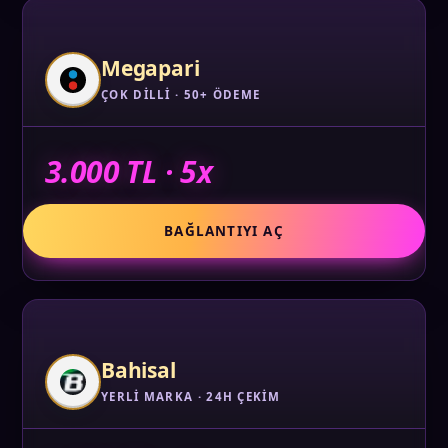
Megapari
ÇOK DILLI · 50+ ÖDEME
3.000 TL · 5x
BAĞLANTIYI AÇ
Bahisal
YERLI MARKA · 24H ÇEKIM