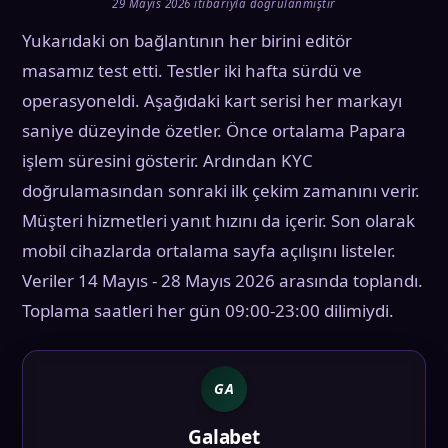
29 Mayıs 2026 itibarıyla doğrulanmıştır
Yukarıdaki on bağlantının her birini editör
masamız test etti. Testler iki hafta sürdü ve
operasyoneldi. Aşağıdaki kart serisi her markayı
saniye düzeyinde özetler. Önce ortalama Papara
işlem süresini gösterir. Ardından KYC
doğrulamasından sonraki ilk çekim zamanını verir.
Müşteri hizmetleri yanıt hızını da içerir. Son olarak
mobil cihazlarda ortalama sayfa açılışını listeler.
Veriler 14 Mayıs - 28 Mayıs 2026 arasında toplandı.
Toplama saatleri her gün 09:00-23:00 dilimiydi.
Galabet