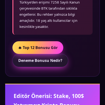
Türkiye'den erişimi 7258 Sayılı Kanun
çerçevesinde BTK tarafından sıklıkla
engellenir. Bu rehber yalnızca bilgi
amaçlıdır. 18 yaş altı kullanıcılar için
kesinlikle yasaktır.
🔥 Top 12 Bonusu Gör
Deneme Bonusu Nedir?
Editör Önerisi: Stake, 100$