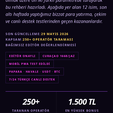
olmak üzere on iki farklı parametrede tarayarak
bu rehberi hazırladı. Aşağıda yer alan 12 isim, son
altı haftada yaptığımız bizzat para yatırma, çekim
ve canlı destek testlerinden geçen kazananlardır.
SON GÜNCELLEME:
29 MAYIS 2026
KAPSAM:
250+ OPERATÖR TARAMASI
BAĞIMSIZ EDITÖR DEĞERLENDIRMESI
EDITÖR ONAYLI
CURAÇAO 1668/JAZ
MOBIL PWA TEST EDILDI
PAPARA · HAVALE · USDT · BTC
7/24 TÜRKÇE CANLI DESTEK
250+
1.500 TL
TARANAN OPERATÖR
EN YÜKSEK BONUS