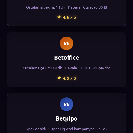
Ortalama çekim: 14 dk · Papara · Curaçao 8048
★ 4.6 / 5
Betoffice
Ortalama çekim: 18 dk · Havale + USDT · 4x çevrim
★ 4.5 / 5
Betpipo
Spor odaklı · Süper Lig özel kampanyası · 22 dk