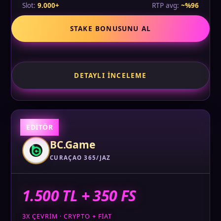
Slot:
9.000+
RTP avg:
~%96
STAKE BONUSUNU AL
DETAYLI İNCELEME
EDİTÖR
BC.Game
CURAÇAO 365/JAZ
1.500 TL + 350 FS
3X ÇEVRIM · CRYPTO + FIAT