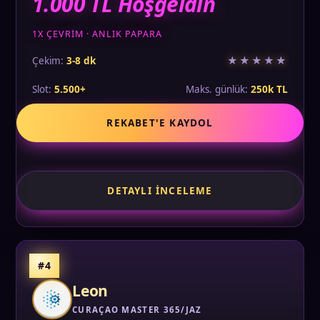
1.000 TL Hoşgeldin
1X ÇEVRIM · ANLIK PAPARA
★★★★★
Çekim:
3-8 dk
Slot:
5.500+
Maks. günlük:
250k TL
REKABET'E KAYDOL
DETAYLI İNCELEME
#4
Leon
CURAÇAO MASTER 365/JAZ