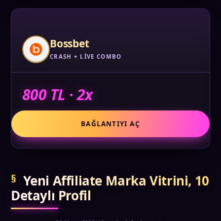
Bossbet
CRASH + LIVE COMBO
800 TL · 2x
BAĞLANTIYI AÇ
Yeni Affiliate Marka Vitrini, 10
Detaylı Profil