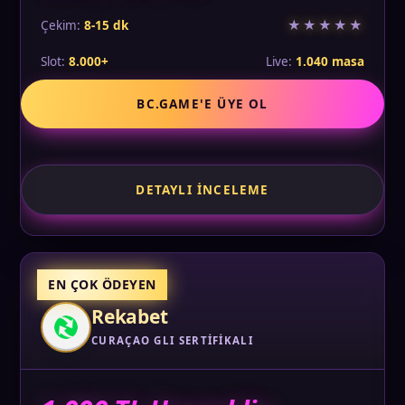
★★★★★
Çekim:
8-15 dk
Slot:
8.000+
Live:
1.040 masa
BC.GAME'E ÜYE OL
DETAYLI İNCELEME
EN ÇOK ÖDEYEN
Rekabet
CURAÇAO GLI SERTIFIKALI