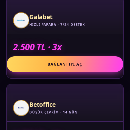
Galabet
HIZLI PAPARA · 7/24 DESTEK
2.500 TL · 3x
BAĞLANTIYI AÇ
Betoffice
DÜŞÜK ÇEVRIM · 14 GÜN