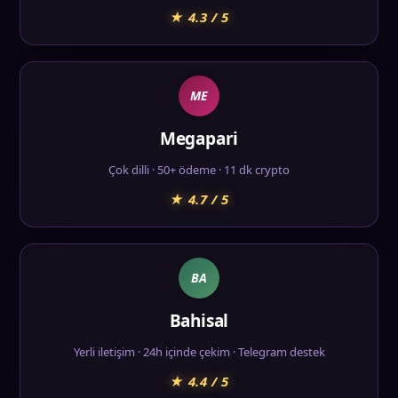
★ 4.3 / 5
Megapari
Çok dilli · 50+ ödeme · 11 dk crypto
★ 4.7 / 5
Bahisal
Yerli iletişim · 24h içinde çekim · Telegram destek
★ 4.4 / 5