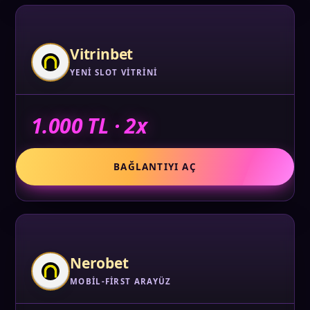
Vitrinbet
YENI SLOT VITRINI
1.000 TL · 2x
BAĞLANTIYI AÇ
Nerobet
MOBIL-FIRST ARAYÜZ