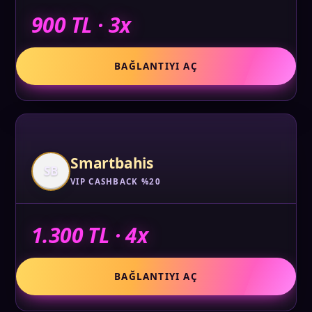
900 TL · 3x
BAĞLANTIYI AÇ
Smartbahis
SB
VIP CASHBACK %20
1.300 TL · 4x
BAĞLANTIYI AÇ