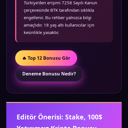
Türkiye'den erişimi 7258 Sayılı Kanun
çerçevesinde BTK tarafından sıklıkla
engellenir. Bu rehber yalnızca bilgi
amaçlıdır. 18 yaş altı kullanıcılar için
kesinlikle yasaktır.
🔥 Top 12 Bonusu Gör
Deneme Bonusu Nedir?
Editör Önerisi: Stake, 100$