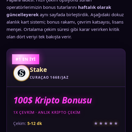
operatörlerimizin bonus tutarlarını
haftalık olarak
güncelleyerek
aynı sayfada birleştirdik. Aşağıdaki dokuz
alanlık kart sistemi; bonus rakamı, çevrim katsayısı, lisans
menşei. Ortalama çekim süresi gibi karar verirken kritik
olan dört veriyi tek bakışta verir.
#1 EN İYİ
Stake
CURAÇAO 1668/JAZ
100$ Kripto Bonusu
1X ÇEVRIM · ANLIK KRIPTO ÇEKIM
★★★★★
Çekim:
5-12 dk