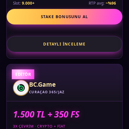
Slot:
9.000+
RTP avg:
~%96
STAKE BONUSUNU AL
DETAYLI İNCELEME
EDİTÖR
BC.Game
CURAÇAO 365/JAZ
1.500 TL + 350 FS
3X ÇEVRIM · CRYPTO + FIAT