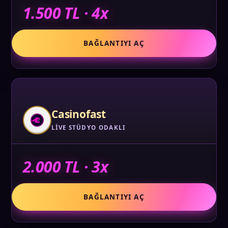
1.500 TL · 4x
BAĞLANTIYI AÇ
Casinofast
LIVE STÜDYO ODAKLI
2.000 TL · 3x
BAĞLANTIYI AÇ