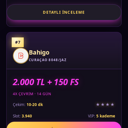
DETAYLI İNCELEME
#7
Bahigo
CURAÇAO 8048/JAZ
2.000 TL + 150 FS
4X ÇEVRIM · 14 GÜN
★★★★
Çekim:
10-20 dk
Slot:
3.940
VIP:
5 kademe