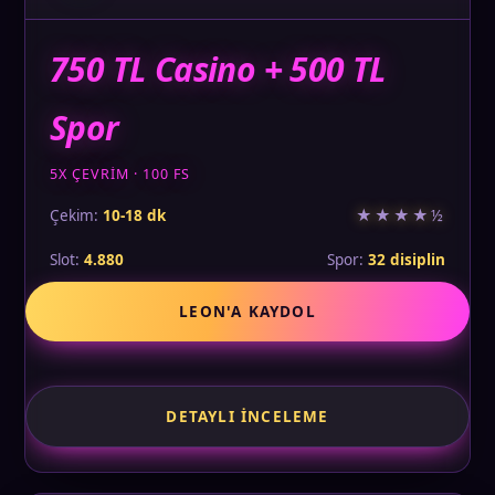
750 TL Casino + 500 TL
Spor
5X ÇEVRIM · 100 FS
★★★★½
Çekim:
10-18 dk
Slot:
4.880
Spor:
32 disiplin
LEON'A KAYDOL
DETAYLI İNCELEME