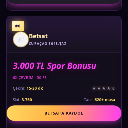
#6
Betsat
BT
CURAÇAO 8048/JAZ
3.000 TL Spor Bonusu
6X ÇEVRIM · 50 FS
★★★★½
Çekim:
15-30 dk
Slot:
3.760
Canlı:
620+ masa
BETSAT'A KAYDOL