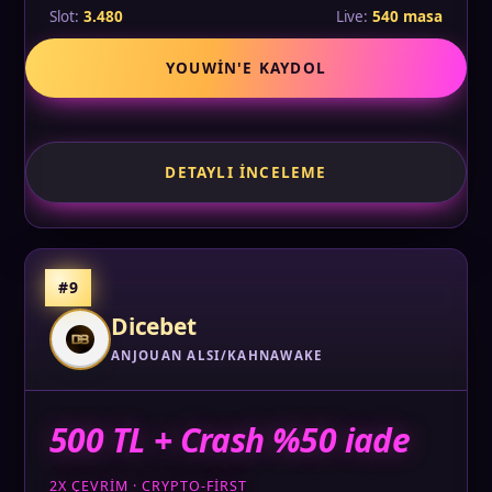
Slot:
3.480
Live:
540 masa
YOUWIN'E KAYDOL
DETAYLI İNCELEME
#9
Dicebet
ANJOUAN ALSI/KAHNAWAKE
500 TL + Crash %50 iade
2X ÇEVRIM · CRYPTO-FIRST