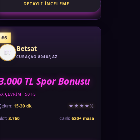
DETAYLI İNCELEME
#6
Betsat
BT
CURAÇAO 8048/JAZ
3.000 TL Spor Bonusu
6X ÇEVRIM · 50 FS
★★★★½
Çekim:
15-30 dk
Slot:
3.760
Canlı:
620+ masa