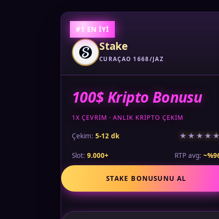
#1 EN İYİ
Stake
CURAÇAO 1668/JAZ
100$ Kripto Bonusu
1X ÇEVRIM · ANLIK KRIPTO ÇEKIM
★★★★
Çekim:
5-12 dk
Slot:
9.000+
RTP avg:
~%9
STAKE BONUSUNU AL