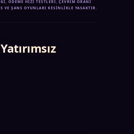
I, ÖDEME HIZI TESTLERI, ÇEVRIM ORANI
IS VE ŞANS OYUNLARI KESINLIKLE YASAKTIR.
 Yatırımsız