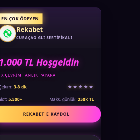
EN ÇOK ÖDEYEN
Rekabet
CURAÇAO GLI SERTIFIKALI
1.000 TL Hoşgeldin
1X ÇEVRIM · ANLIK PAPARA
★★★★★
Çekim:
3-8 dk
Slot:
5.500+
Maks. günlük:
250k TL
REKABET'E KAYDOL