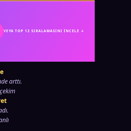
VEYA TOP 12 SIRALAMASINI INCELE ↓
e
de arttı.
 çekim
yet
adı.
anlı