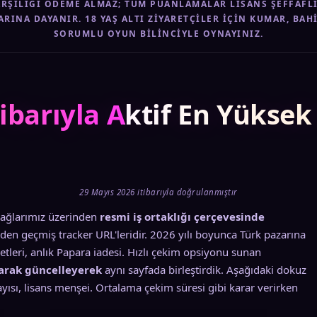
ŞILIĞI ÖDEME ALMAZ; TÜM PUANLAMALAR LISANS ŞEFFAFLIĞ
INA DAYANIR. 18 YAŞ ALTI ZIYARETÇILER IÇIN KUMAR, BAH
SORUMLU OYUN BILINCIYLE OYNAYINIZ.
ibarıyla Aktif En Yüksek
29 Mayıs 2026 itibarıyla doğrulanmıştır
e ağlarımız üzerinden
resmi iş ortaklığı çerçevesinde
den geçmiş tracker URL'leridir. 2026 yılı boyunca Türk pazarına
etleri, anlık Papara iadesi. Hızlı çekim opsiyonu sunan
larak güncelleyerek
aynı sayfada birleştirdik. Aşağıdaki dokuz
ayısı, lisans menşei. Ortalama çekim süresi gibi karar verirken