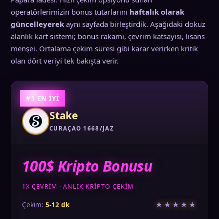
operatörlerimizin bonus tutarlarını
haftalık olarak
güncelleyerek
aynı sayfada birleştirdik. Aşağıdaki dokuz
alanlık kart sistemi; bonus rakamı, çevrim katsayısı, lisans
menşei. Ortalama çekim süresi gibi karar verirken kritik
olan dört veriyi tek bakışta verir.
#1 EN İYİ
Stake
CURAÇAO 1668/JAZ
100$ Kripto Bonusu
1X ÇEVRIM · ANLIK KRIPTO ÇEKIM
★★★★★
Çekim:
5-12 dk