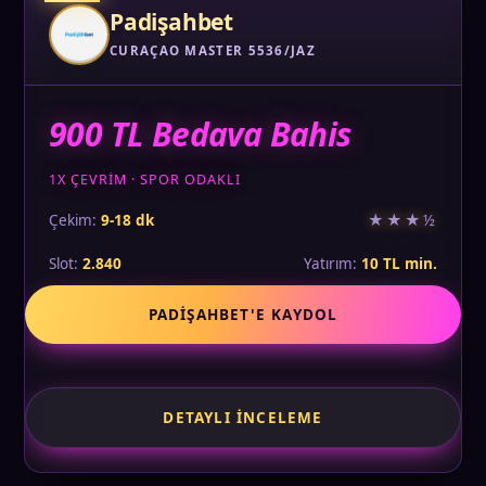
Padişahbet
CURAÇAO MASTER 5536/JAZ
900 TL Bedava Bahis
1X ÇEVRIM · SPOR ODAKLI
★★★½
Çekim:
9-18 dk
Slot:
2.840
Yatırım:
10 TL min.
PADIŞAHBET'E KAYDOL
DETAYLI İNCELEME