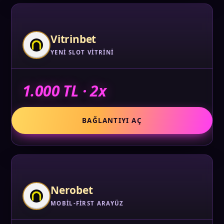
Vitrinbet
YENI SLOT VITRINI
1.000 TL · 2x
BAĞLANTIYI AÇ
Nerobet
MOBIL-FIRST ARAYÜZ