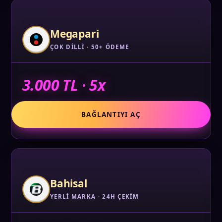
Megapari
ÇOK DILLI · 50+ ÖDEME
3.000 TL · 5x
BAĞLANTIYI AÇ
Bahisal
YERLI MARKA · 24H ÇEKIM