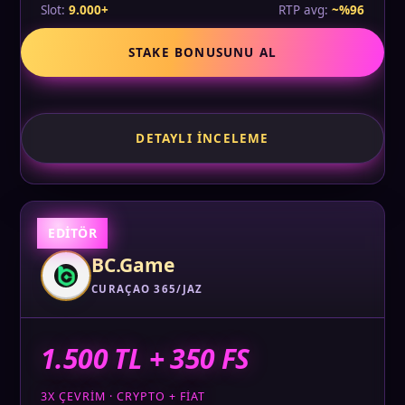
Slot:
9.000+
RTP avg:
~%96
STAKE BONUSUNU AL
DETAYLI İNCELEME
EDİTÖR
BC.Game
CURAÇAO 365/JAZ
1.500 TL + 350 FS
3X ÇEVRIM · CRYPTO + FIAT