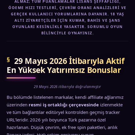
ALMAZ; TÜM PUANLAMALAR LISANS ŞEFFAFLIĞI,
ÖDEME HIZI TESTLERI, ÇEVRIM ORANI ANALIZLERI VE
GERÇEK KULLANICI YORUMLARINA DAYANIR. 18 YAŞ
ALTI ZIYARETÇILER IÇIN KUMAR, BAHIS VE ŞANS
OYUNLARI KESINLIKLE YASAKTIR. SORUMLU OYUN
BILINCIYLE OYNAYINIZ.
29 Mayıs 2026 İtibarıyla Aktif
En Yüksek Yatırımsız Bonuslar
29 Mayıs 2026 itibarıyla doğrulanmıştır
Bu bölümde listelenen markalar, kendi affiliate ağlarımız
üzerinden
resmi iş ortaklığı çerçevesinde
izlenmekte
ve tüm bağlantılar editöryel kontrolden geçmiş tracker
URL'leridir. 2026 yılı boyunca Türk pazarına özel
hazırlanan. Düşük çevrim, ek free spin paketleri, anlık
Papara iadesi. Hızlı çekim opsiyonu sunan