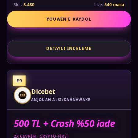
Slot:
3.480
Live:
540 masa
YOUWIN'E KAYDOL
DETAYLI İNCELEME
#9
Dicebet
ANJOUAN ALSI/KAHNAWAKE
500 TL + Crash %50 iade
2X ÇEVRIM · CRYPTO-FIRST