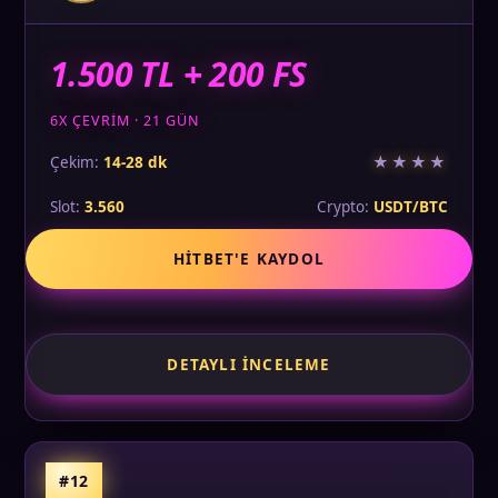
1.500 TL + 200 FS
6X ÇEVRIM · 21 GÜN
★★★★
Çekim:
14-28 dk
Slot:
3.560
Crypto:
USDT/BTC
HITBET'E KAYDOL
DETAYLI İNCELEME
#12