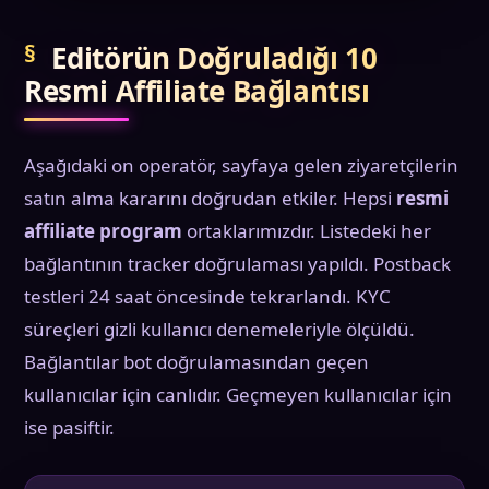
Editörün Doğruladığı 10
Resmi Affiliate Bağlantısı
Aşağıdaki on operatör, sayfaya gelen ziyaretçilerin
satın alma kararını doğrudan etkiler. Hepsi
resmi
affiliate program
ortaklarımızdır. Listedeki her
bağlantının tracker doğrulaması yapıldı. Postback
testleri 24 saat öncesinde tekrarlandı. KYC
süreçleri gizli kullanıcı denemeleriyle ölçüldü.
Bağlantılar bot doğrulamasından geçen
kullanıcılar için canlıdır. Geçmeyen kullanıcılar için
ise pasiftir.