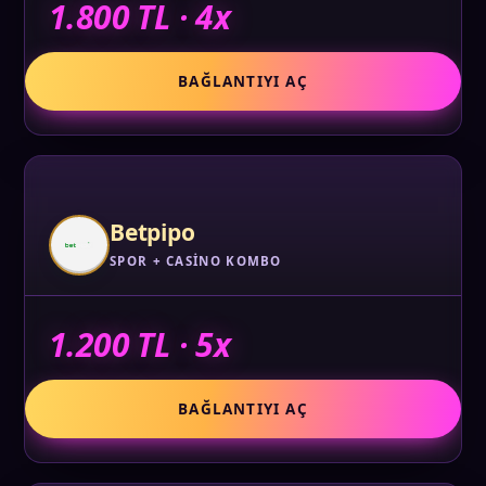
1.800 TL · 4x
BAĞLANTIYI AÇ
Betpipo
SPOR + CASINO KOMBO
1.200 TL · 5x
BAĞLANTIYI AÇ