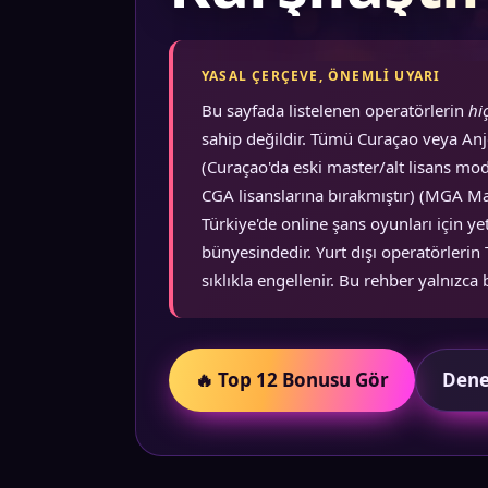
YASAL ÇERÇEVE, ÖNEMLI UYARI
Bu sayfada listelenen operatörlerin
hi
sahip değildir. Tümü Curaçao veya Anjoua
(Curaçao'da eski master/alt lisans mod
CGA lisanslarına bırakmıştır) (MGA Malt
Türkiye'de online şans oyunları için yetk
bünyesindedir. Yurt dışı operatörlerin
sıklıkla engellenir. Bu rehber yalnızca bi
🔥 Top 12 Bonusu Gör
Dene