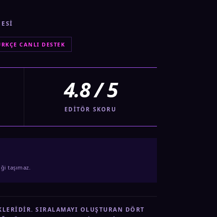
ESI
ÜRKÇE CANLI DESTEK
4.8 / 5
EDITÖR SKORU
iği taşımaz.
NKLERIDIR. SIRALAMAYI OLUŞTURAN DÖRT