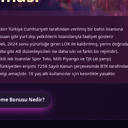
çbiri
Türkiye Cumhuriyeti tarafından verilmiş bir bahis lisansına
n gibi yurt dışı yetkililerin lisanslarıyla faaliyet gösterir
eli, 2024 sonu yürürlüğe giren LOK ile kaldırılmış; yerini doğrud
a gibi AB düzenleyicileri ise daha sıkı ve farklı bir rejimdir).
ili tek lisanslar Spor Toto, Milli Piyango ve TJK (at yarışı)
 Türkiye'den erişimi 7258 Sayılı Kanun çerçevesinde BTK tarafında
lgi amaçlıdır. 18 yaş altı kullanıcılar için kesinlikle yasaktır.
me Bonusu Nedir?