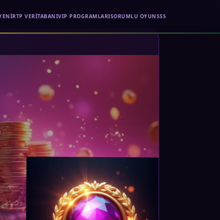
YENİ
RTP VERITABANI
VIP PROGRAMLARI
SORUMLU OYUN
SSS