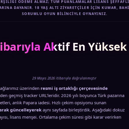
ŞILIĞI ÖDEME ALMAZ; TÜM PUANLAMALAR LISANS ŞEFFAFLIĞ
INA DAYANIR. 18 YAŞ ALTI ZIYARETÇILER IÇIN KUMAR, BAH
SORUMLU OYUN BILINCIYLE OYNAYINIZ.
ibarıyla Aktif En Yüksek
29 Mayıs 2026 itibarıyla doğrulanmıştır
e ağlarımız üzerinden
resmi iş ortaklığı çerçevesinde
den geçmiş tracker URL'leridir. 2026 yılı boyunca Türk pazarına
etleri, anlık Papara iadesi. Hızlı çekim opsiyonu sunan
larak güncelleyerek
aynı sayfada birleştirdik. Aşağıdaki dokuz
ayısı, lisans menşei. Ortalama çekim süresi gibi karar verirken