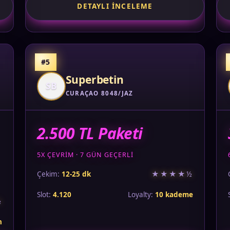
DETAYLI İNCELEME
#5
Superbetin
SB
CURAÇAO 8048/JAZ
2.500 TL Paketi
5X ÇEVRIM · 7 GÜN GEÇERLI
★★★★½
Çekim:
12-25 dk
Slot:
4.120
Loyalty:
10 kademe
½
n