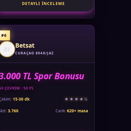
DETAYLI İNCELEME
#6
Betsat
BT
CURAÇAO 8048/JAZ
3.000 TL Spor Bonusu
6X ÇEVRIM · 50 FS
★★★★½
Çekim:
15-30 dk
Slot:
3.760
Canlı:
620+ masa