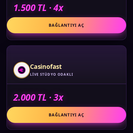
1.500 TL · 4x
BAĞLANTIYI AÇ
Casinofast
LIVE STÜDYO ODAKLI
2.000 TL · 3x
BAĞLANTIYI AÇ