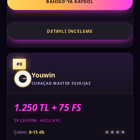
BAHIGO'YA KAYDOL
DETAYLI İNCELEME
#8
Youwin
CURAÇAO MASTER 5536/JAZ
1.250 TL + 75 FS
5X ÇEVRIM · HIZLI KYC
★★★★
Çekim:
8-15 dk