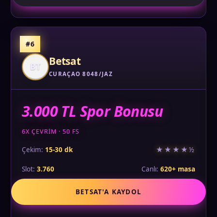
#6
Betsat
BT
CURAÇAO 8048/JAZ
3.000 TL Spor Bonusu
6X ÇEVRIM · 50 FS
★★★★½
Çekim:
15-30 dk
Slot:
3.760
Canlı:
620+ masa
BETSAT'A KAYDOL