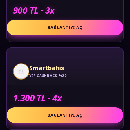
900 TL · 3x
BAĞLANTIYI AÇ
Smartbahis
SB
VIP CASHBACK %20
1.300 TL · 4x
BAĞLANTIYI AÇ