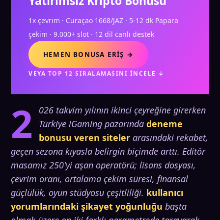
Yatırımsız Kripto Bonusu
1x çevrim · Curaçao 1668/JAZ · 5-12 dk Papara
çekim · 9.000+ slot · 12 dil canlı destek
HEMEN BONUSA ERIŞ →
VEYA TOP 12 SIRALAMASINI INCELE ↓
2
026 takvim yılının ikinci çeyreğine girerken
Türkiye iGaming pazarında
deneme
bonusu veren siteler
arasındaki rekabet,
geçen sezona kıyasla belirgin biçimde arttı. Editör
masamız 250'yi aşan operatörü; lisans dosyası,
çevrim oranı, ortalama çekim süresi, finansal
güçlülük, oyun stüdyosu çeşitliliği.
kullanıcı
yorumlarındaki şikayet yoğunluğu
başta