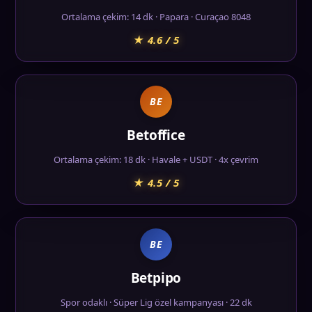
Ortalama çekim: 14 dk · Papara · Curaçao 8048
★ 4.6 / 5
Betoffice
Ortalama çekim: 18 dk · Havale + USDT · 4x çevrim
★ 4.5 / 5
Betpipo
Spor odaklı · Süper Lig özel kampanyası · 22 dk