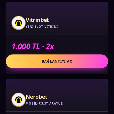
Vitrinbet
YENI SLOT VITRINI
1.000 TL · 2x
BAĞLANTIYI AÇ
Nerobet
MOBIL-FIRST ARAYÜZ