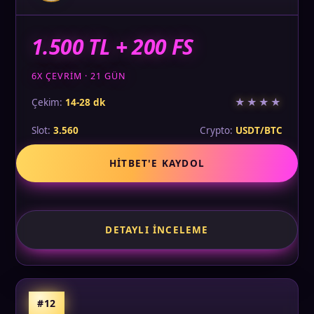
1.500 TL + 200 FS
6X ÇEVRIM · 21 GÜN
★★★★
Çekim:
14-28 dk
Slot:
3.560
Crypto:
USDT/BTC
HITBET'E KAYDOL
DETAYLI İNCELEME
#12