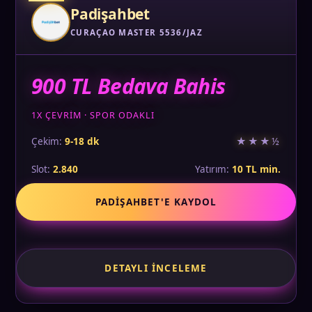
Padişahbet
CURAÇAO MASTER 5536/JAZ
900 TL Bedava Bahis
1X ÇEVRIM · SPOR ODAKLI
★★★½
Çekim:
9-18 dk
Slot:
2.840
Yatırım:
10 TL min.
PADIŞAHBET'E KAYDOL
DETAYLI İNCELEME