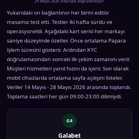
29 Mayıs 2026 itibarıyla doğrulanmıştır
Yukarıdaki on bağlantının her birini editör
masamız test etti. Testler iki hafta sürdü ve
operasyoneldi. Aşağıdaki kart serisi her markayı
saniye düzeyinde özetler. Önce ortalama Papara
işlem süresini gösterir. Ardından KYC
doğrulamasından sonraki ilk çekim zamanını verir.
Müşteri hizmetleri yanıt hızını da içerir. Son olarak
mobil cihazlarda ortalama sayfa açılışını listeler.
Veriler 14 Mayıs - 28 Mayıs 2026 arasında toplandı.
Toplama saatleri her gün 09:00-23:00 dilimiydi.
Galabet