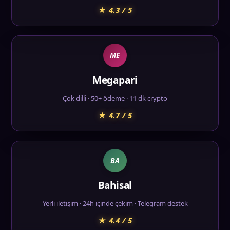
★ 4.3 / 5
Megapari
Çok dilli · 50+ ödeme · 11 dk crypto
★ 4.7 / 5
Bahisal
Yerli iletişim · 24h içinde çekim · Telegram destek
★ 4.4 / 5