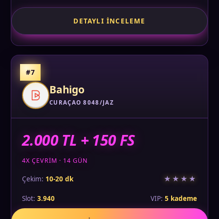
DETAYLI İNCELEME
#7
Bahigo
CURAÇAO 8048/JAZ
2.000 TL + 150 FS
4X ÇEVRIM · 14 GÜN
★★★★
Çekim:
10-20 dk
Slot:
3.940
VIP:
5 kademe