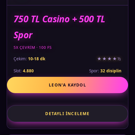
750 TL Casino + 500 TL
Spor
5X ÇEVRIM · 100 FS
★★★★½
Çekim:
10-18 dk
Slot:
4.880
Spor:
32 disiplin
LEON'A KAYDOL
DETAYLI İNCELEME