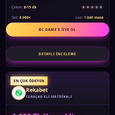
★★★★★
Çekim:
8-15 dk
Slot:
8.000+
Live:
1.040 masa
BC.GAME'E ÜYE OL
DETAYLI İNCELEME
EN ÇOK ÖDEYEN
Rekabet
CURAÇAO GLI SERTIFIKALI