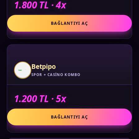
1.800 TL · 4x
BAĞLANTIYI AÇ
Betpipo
SPOR + CASINO KOMBO
1.200 TL · 5x
BAĞLANTIYI AÇ