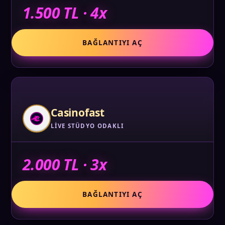
1.500 TL · 4x
BAĞLANTIYI AÇ
Casinofast
LIVE STÜDYO ODAKLI
2.000 TL · 3x
BAĞLANTIYI AÇ