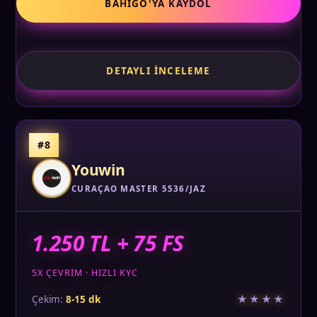
BAHIGO'YA KAYDOL
DETAYLI İNCELEME
#8
Youwin
CURAÇAO MASTER 5536/JAZ
1.250 TL + 75 FS
5X ÇEVRIM · HIZLI KYC
★★★★
Çekim:
8-15 dk