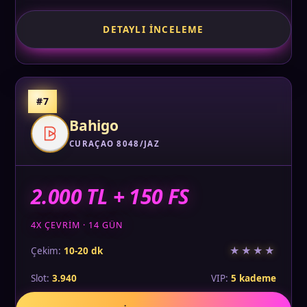
DETAYLI İNCELEME
#7
Bahigo
CURAÇAO 8048/JAZ
2.000 TL + 150 FS
4X ÇEVRIM · 14 GÜN
★★★★
Çekim:
10-20 dk
Slot:
3.940
VIP:
5 kademe