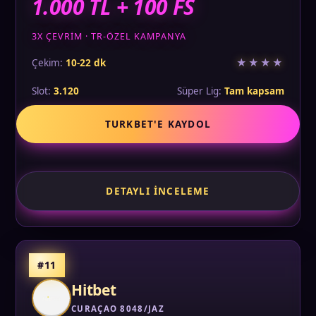
1.000 TL + 100 FS
3X ÇEVRIM · TR-ÖZEL KAMPANYA
★★★★
Çekim:
10-22 dk
Slot:
3.120
Süper Lig:
Tam kapsam
TURKBET'E KAYDOL
DETAYLI İNCELEME
#11
Hitbet
CURAÇAO 8048/JAZ