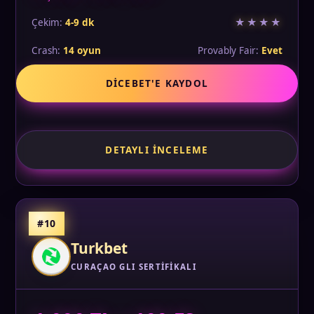
★★★★
Çekim:
4-9 dk
Crash:
14 oyun
Provably Fair:
Evet
DICEBET'E KAYDOL
DETAYLI İNCELEME
#10
Turkbet
CURAÇAO GLI SERTIFIKALI