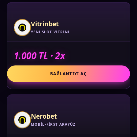
Vitrinbet
YENI SLOT VITRINI
1.000 TL · 2x
BAĞLANTIYI AÇ
Nerobet
MOBIL-FIRST ARAYÜZ